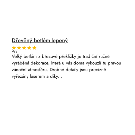
Dřevěný betlém lepený
Průměrné
hodnocení
Velký betlém z březové překližky je tradiční ručně
produktu
vyráběná dekorace, která u vás doma vykouzlí tu pravou
je
5,0
vánoční atmosféru. Drobné detaily jsou precizně
z
vyřezány laserem a díky...
5
hvězdiček.