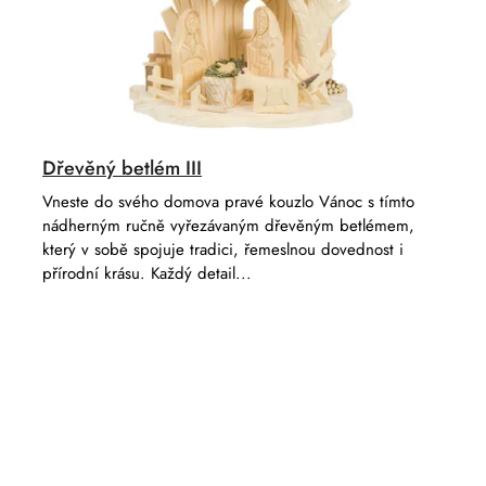
t
ů
Dřevěný betlém III
Vneste do svého domova pravé kouzlo Vánoc s tímto
nádherným ručně vyřezávaným dřevěným betlémem,
který v sobě spojuje tradici, řemeslnou dovednost i
přírodní krásu. Každý detail...