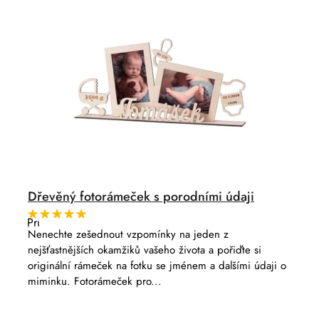
Dřevěný fotorámeček s porodními údaji
Průměrné
hodnocení
Nenechte zešednout vzpomínky na jeden z
produktu
nejšťastnějších okamžiků vašeho života a pořiďte si
je
5,0
originální rámeček na fotku se jménem a dalšími údaji o
z
miminku. Fotorámeček pro...
5
hvězdiček.