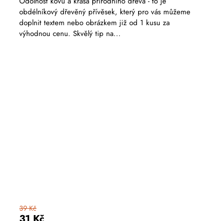
Odolnost kovu a krása přírodního dřeva - to je
obdélníkový dřevěný přívěsek, který pro vás můžeme
doplnit textem nebo obrázkem již od 1 kusu za
výhodnou cenu. Skvělý tip na...
39 Kč
31 Kč