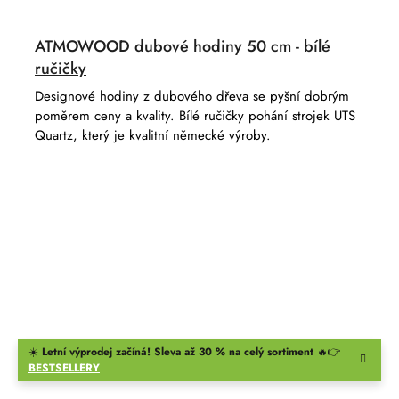
ATMOWOOD dubové hodiny 50 cm - bílé
ručičky
Designové hodiny z dubového dřeva se pyšní dobrým
poměrem ceny a kvality. Bílé ručičky pohání strojek UTS
Quartz, který je kvalitní německé výroby.
☀️
Letní výprodej začíná! Sleva až 30 % na celý sortiment
🔥👉
BESTSELLERY