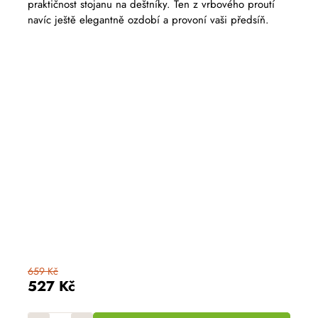
praktičnost stojanu na deštníky. Ten z vrbového proutí
je
5,0
navíc ještě elegantně ozdobí a provoní vaši předsíň.
z
5
hvězdiček.
659 Kč
527 Kč