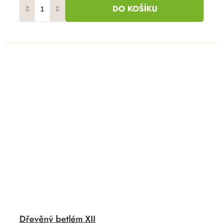
DO KOŠÍKU
Dřevěný betlém XII