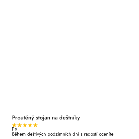
Proutěný stojan na deštníky
Průměrné
hodnocení
Během deštivých podzimních dní s radostí oceníte
produktu