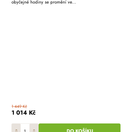
obyčejné hodiny se promění ve...
1 449 Kč
1 014 Kč
DO KOŠÍKU