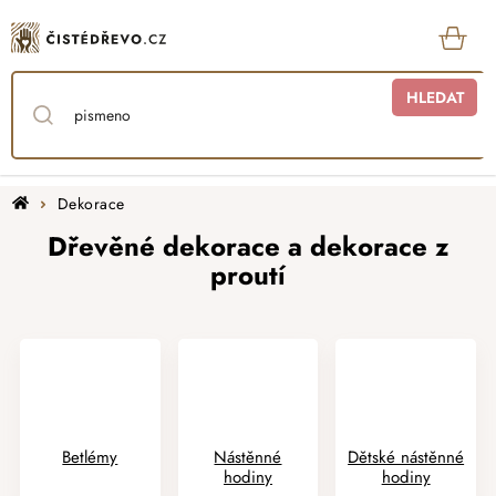
Přejít
na
obsah
KOŠ
HLEDAT
Domů
Dekorace
Dřevěné dekorace a dekorace z
proutí
Betlémy
Nástěnné
Dětské nástěnné
hodiny
hodiny