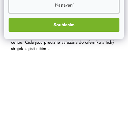
Nastavení
ATMOWOOD dubové numerické hodiny 50
cm - černé ručičky
Souhlasím
Moderní hodiny na zeď z dubového dřeva vynikají
vysokou kvalitou, nadčasovým designem a příznivou
cenou. Čísla jsou precizně vyřezána do ciferníku a tichý
strojek zajistí ničím...