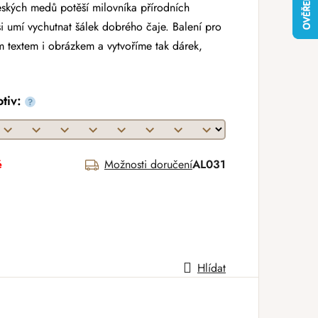
eských medů potěší milovníka přírodních
si umí vychutnat šálek dobrého čaje. Balení pro
 textem i obrázkem a vytvoříme tak dárek,
otiv:
?
é
Možnosti doručení
AL031
Hlídat