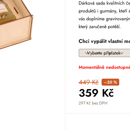
Dárková sada kvalitních č
produktů i gurmány, kteří 
vás doplníme gravírovaným
který zaručeně potěší.
Chci vypálit vlastní m
Momentálně nedostupn
449 Kč
–20 %
359 Kč
297 Kč
bez DPH
Měrná cena: