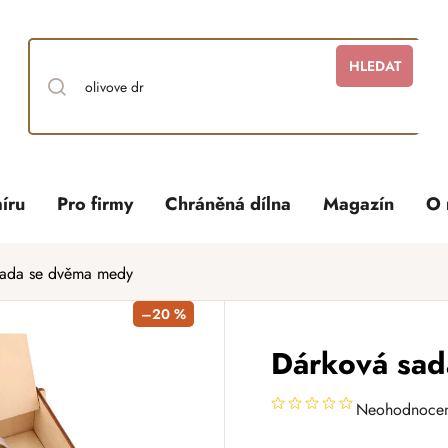
HLEDAT
íru
Pro firmy
Chráněná dílna
Magazín
O 
sada se dvěma medy
–20 %
Dárková sa
Neohodnoce