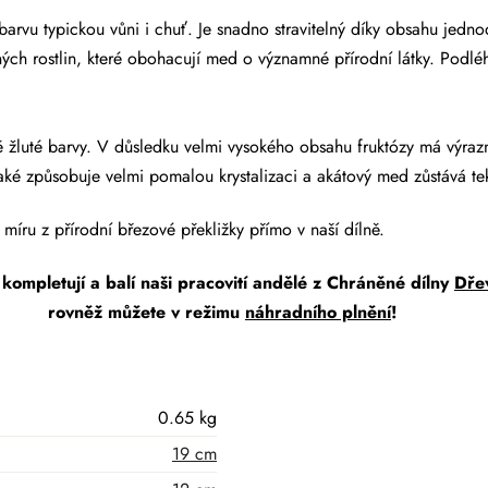
arvu typickou vůni i chuť. Je snadno stravitelný díky obsahu jedno
ých rostlin, které obohacují med o významné přírodní látky. Podléhá
 žluté barvy. V důsledku velmi vysokého obsahu fruktózy má výraz
ké způsobuje velmi pomalou krystalizaci a akátový med zůstává te
míru z přírodní březové překližky přímo v naší dílně.
 kompletují a balí naši pracovití andělé z Chráněné dílny
Dře
rovněž můžete v režimu
náhradního plnění
!
0.65 kg
19 cm