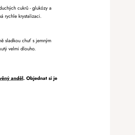
duchých cukrů - glukózy a
 rychle krystalizaci.
ně sladkou chuť s jemným
kutý velmi dlouho.
věný anděl
. Objednat si je