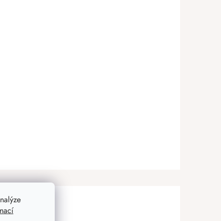
nalýze
mací