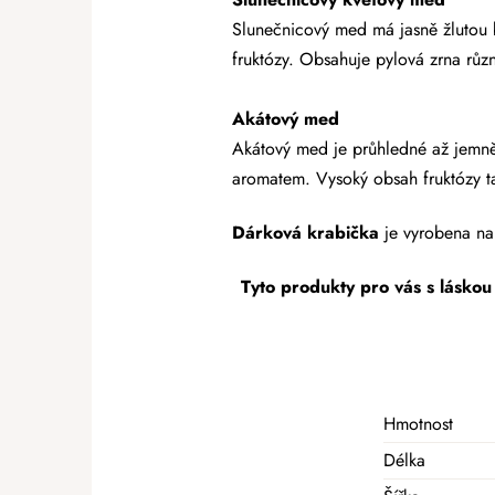
Slunečnicový med má jasně žlutou b
fruktózy. Obsahuje pylová zrna různ
Akátový med
Akátový med je průhledné až jemně
aromatem. Vysoký obsah fruktózy ta
Dárková krabička
je vyrobena na 
Tyto produkty pro vás s láskou
Hmotnost
Délka