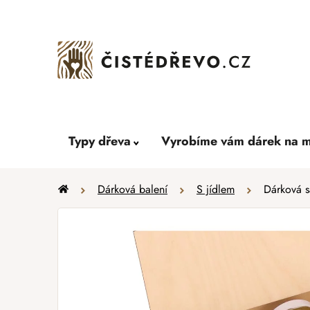
Přejít
na
obsah
Typy dřeva
Vyrobíme vám dárek na m
Domů
Dárková balení
S jídlem
Dárková 