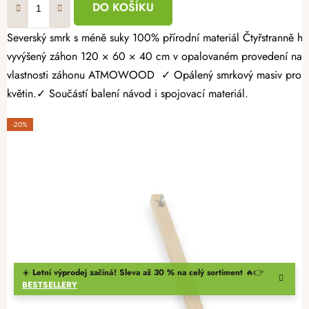
DO KOŠÍKU
Severský smrk s méně suky 100% přírodní materiál Čtyřstranně hoblovaný masiv Vypěstujte si čerstvé bylinky, zeleninu nebo jahody v záhonu, který spojuje přírodní vzhled s dlouhou životností. Dřevěný
vyvýšený záhon 120 × 60 × 40 cm v opalovaném provedení nabízí
vlastnosti záhonu ATMOWOOD ✓ Opálený smrkový masiv pro vyšší 
květin.✓ Součástí balení návod i spojovací materiál.
-20%
☀️
Letní výprodej začíná! Sleva až 30 % na celý sortiment
🔥👉
BESTSELLERY