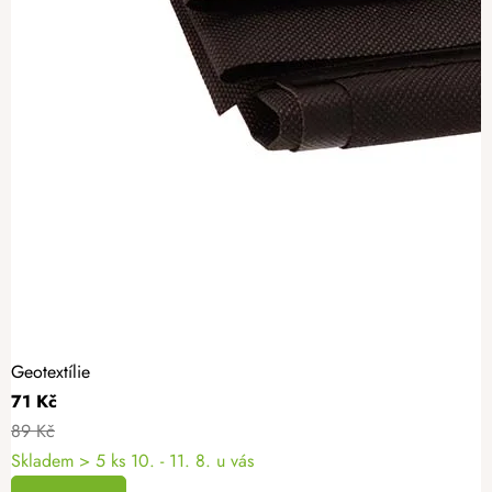
Geotextílie
71 Kč
89 Kč
Skladem
> 5 ks
10. - 11. 8. u vás