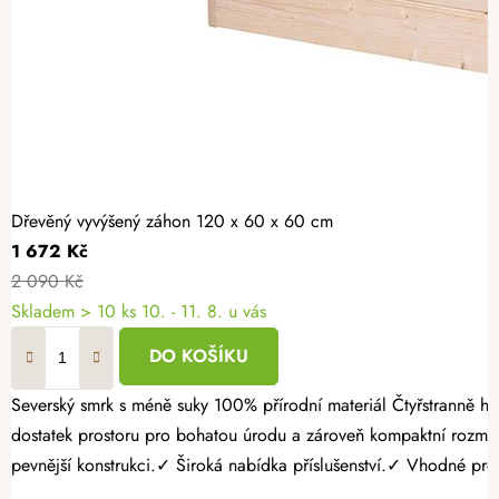
Dřevěný vyvýšený záhon 120 x 60 x 60 cm
1 672 Kč
2 090 Kč
Skladem > 10 ks
10. - 11. 8. u vás
DO KOŠÍKU
Severský smrk s méně suky 100% přírodní materiál Čtyřstranně hoblovaný masiv Pěstujte vlastní zeleninu, bylinky nebo jahody jednoduše a s radostí. Dřevěný vyvýšený záhon 120 × 60 × 60 cm nabízí
dostatek prostoru pro bohatou úrodu a zároveň kompaktní rozmě
pevnější konstrukci.✓ Široká nabídka příslušenství.✓ Vhodné pro p