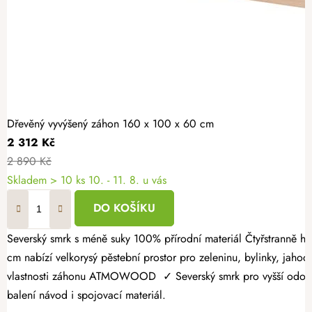
Dřevěný vyvýšený záhon 160 x 100 x 60 cm
2 312 Kč
2 890 Kč
Skladem > 10 ks
10. - 11. 8. u vás
DO KOŠÍKU
Severský smrk s méně suky 100% přírodní materiál Čtyřstranně hoblovaný masiv Dopřejte si radost z vlastní úrody a vytvořte si zahrádku přesně podle svých představ. Dřevěný vyvýšený záhon 160 × 100 × 60
cm nabízí velkorysý pěstební prostor pro zeleninu, bylinky, jahody
vlastnosti záhonu ATMOWOOD ✓ Severský smrk pro vyšší odolnost.
balení návod i spojovací materiál.