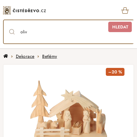
Přejít
na
obsah
KOŠ
HLEDAT
Domů
Dekorace
Betlémy
–20 %