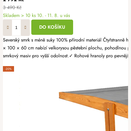
3 490 Kč
Skladem > 10 ks
10. - 11. 8. u vás
DO KOŠÍKU
Severský smrk s méně suky 100% přírodní materiál Čtyřstranně hoblovaný masiv Proměňte svou zahradu v místo plné čerstvé zeleniny, voňavých bylinek a sladkých jahod. Opálený dřevěný vyvýšený záhon 160
× 100 × 60 cm nabízí velkorysou pěstební plochu, pohodlnou pr
smrkový masiv pro vyšší odolnost.✓ Rohové hranoly pro pevnější k
-20%