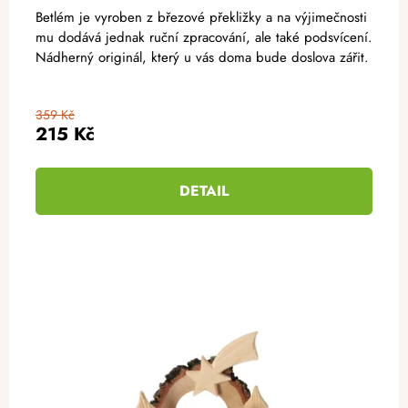
Betlém je vyroben z březové překližky a na výjimečnosti
mu dodává jednak ruční zpracování, ale také podsvícení.
Nádherný originál, který u vás doma bude doslova zářit.
359 Kč
215 Kč
DETAIL