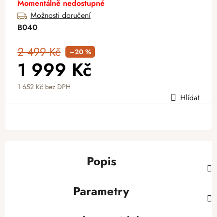
Momentálně nedostupné
Možnosti doručení
B040
2 499 Kč
–20 %
1 999 Kč
1 652 Kč
bez DPH
Hlídat
Měrná cena:
Popis
Parametry