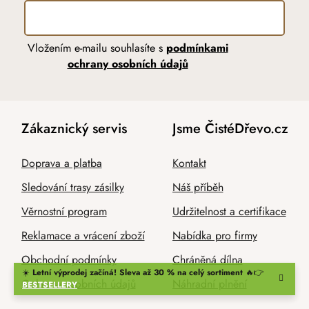
Vložením e-mailu souhlasíte s
podmínkami
ochrany osobních údajů
Zákaznický servis
Jsme ČistéDřevo.cz
Doprava a platba
Kontakt
Sledování trasy zásilky
Náš příběh
Věrnostní program
Udržitelnost a certifikace
Reklamace a vrácení zboží
Nabídka pro firmy
Obchodní podmínky
Chráněná dílna
☀️
Letní výprodej začíná! Sleva až 30 % na celý sortiment
🔥👉
Ochrana osobních údajů
Náhradní plnění
BESTSELLERY