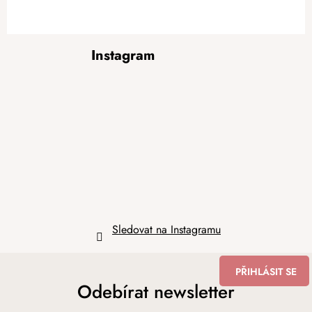
Z
Instagram
á
p
a
t
í
Sledovat na Instagramu
PŘIHLÁSIT SE
Odebírat newsletter