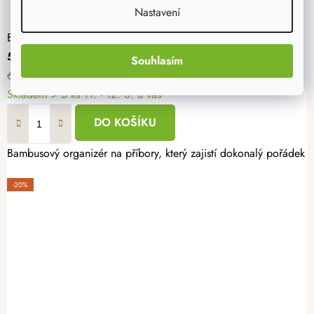
Nastavení
Bambusový roztahovací organizér na příbory
543 Kč
Souhlasím
679 Kč
Skladem
> 5 ks
11. - 12. 8. u vás
DO KOŠÍKU
Bambusový organizér na příbory, který zajistí dokonalý pořádek
-20%