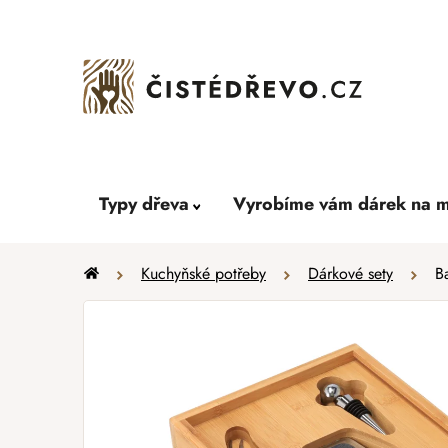
Přejít
na
obsah
Typy dřeva
Vyrobíme vám dárek na m
Domů
Kuchyňské potřeby
Dárkové sety
B