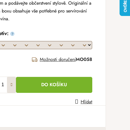
m a podávejte občerstvení stylově. Originální a
 boxu obsahuje vše potřebné pro servírování
 vína.
otiv:
?
Možnosti doručení
MO058
DO KOŠÍKU
Hlídat