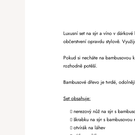
Luxusní set na sýr a víno v dárkov
občerstvení opravdu stylově. Využij
Pokud si necháte na bambusovou kr
rozhodně potěší.
Bambusové dřevo je tvrdé, odolnějš
Set obsahuje:
nerezový nůž na sýr s bambuso
škrabku na sýr s bambusovou 
otvírák na láhev