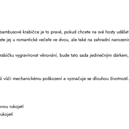
é bambusové krabičce je to pravé, pokud chcete na své hosty uděl
ete jej u romantické večeře ve dvou, ale také na zahradní narozenin
abičku vygravírovat věnování, bude tato sada jedinečným dárkem
í vůči mechanickému poškození a vyznačuje se dlouhou životností
vou rukojetí
rukojetí