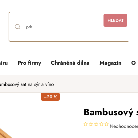
HLEDAT
íru
Pro firmy
Chráněná dílna
Magazín
O 
ambusový set na sýr a víno
–20 %
Bambusový se
Neohodnoce