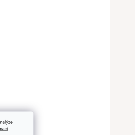
nalýze
mací