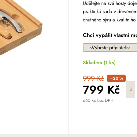
Udělejte na své hosty doje
praktická sada v dřevěném
chutného sýru a kvalitního
Chci vypálit vlastní m
Skladem
(1 ks)
999 Kč
–20 %
799 Kč
660 Kč
bez DPH
Měrná cena: