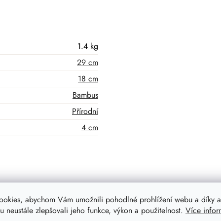
1.4 kg
29 cm
18 cm
Bambus
Přírodní
4 cm
ookies, abychom Vám umožnili pohodlné prohlížení webu a díky a
 neustále zlepšovali jeho funkce, výkon a použitelnost.
Více infor