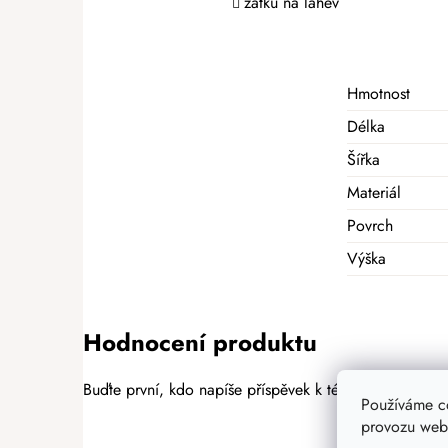
zátku na láhev
Hmotnost
Délka
Šířka
Materiál
Povrch
Výška
Hodnocení produktu
Buďte první, kdo napíše příspěvek k této položce.
Používáme c
provozu webu
PŘIDAT HODNOCENÍ