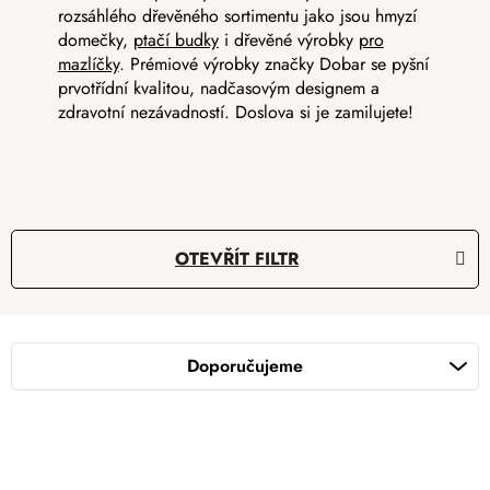
rozsáhlého dřevěného sortimentu jako jsou hmyzí
domečky,
ptačí budky
i dřevěné výrobky
pro
mazlíčky
. Prémiové výrobky značky Dobar se pyšní
prvotřídní kvalitou, nadčasovým designem a
zdravotní nezávadností. Doslova si je zamilujete!
OTEVŘÍT FILTR
Ř
a
Doporučujeme
z
e
n
í
V