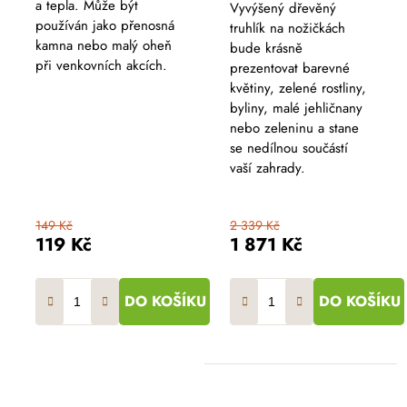
a tepla. Může být
hodnocení
Vyvýšený dřevěný
produktu
používán jako přenosná
truhlík na nožičkách
je
5,0
kamna nebo malý oheň
bude krásně
z
při venkovních akcích.
prezentovat barevné
5
hvězdiček.
květiny, zelené rostliny,
byliny, malé jehličnany
nebo zeleninu a stane
se nedílnou součástí
vaší zahrady.
149 Kč
2 339 Kč
119 Kč
1 871 Kč
DO KOŠÍKU
DO KOŠÍKU