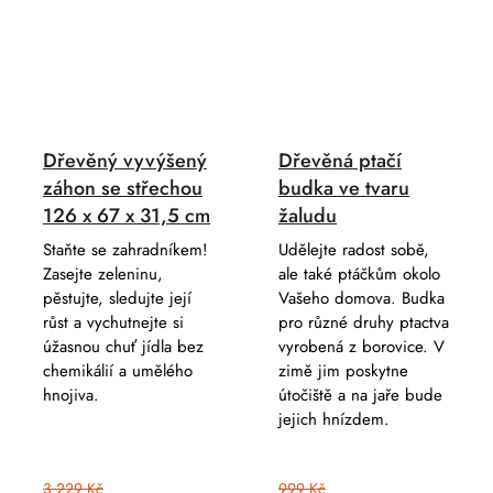
Dřevěný vyvýšený
Dřevěná ptačí
záhon se střechou
budka ve tvaru
126 x 67 x 31,5 cm
žaludu
Staňte se zahradníkem!
Udělejte radost sobě,
Zasejte zeleninu,
ale také ptáčkům okolo
pěstujte, sledujte její
Vašeho domova. Budka
růst a vychutnejte si
pro různé druhy ptactva
úžasnou chuť jídla bez
vyrobená z borovice. V
chemikálií a umělého
zimě jim poskytne
hnojiva.
útočiště a na jaře bude
jejich hnízdem.
3 229 Kč
999 Kč