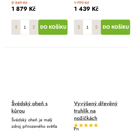
2 349 Kč
1 799 Kč
1 879 Kč
1 439 Kč
DO KOŠÍKU
DO KOŠÍKU
Švédský oheň s
Vyvýšený dřevěný
kůrou
truhlík na
nožičkách
Švédský oheň je malý
zdroj přirozeného světla
Průměrné