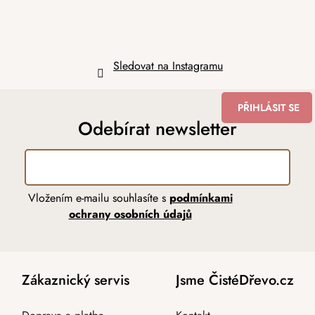
v
k
y
v
ý
Sledovat na Instagramu
p
i
s
PŘIHLÁSIT SE
u
Odebírat newsletter
Vložením e-mailu souhlasíte s
podmínkami
ochrany osobních údajů
Zákaznický servis
Jsme ČistéDřevo.cz