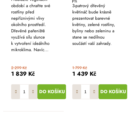
Průměrné
hodnocení
období a chraňte své
3-patrový dřevěný
produktu
rostliny před
květináč bude krásně
je
5,0
nepříznivými vlivy
prezentovat barevné
z
okolního prostředí.
květiny, zelené rostliny,
5
hvězdiček.
Dřevěné pařeniště
byliny nebo zeleninu a
využívá sílu slunce
stane se nedílnou
k vytvoření ideálního
součástí vaší zahrady.
mikroklima. Navíc...
2 299 Kč
1 799 Kč
1 839 Kč
1 439 Kč
DO KOŠÍKU
DO KOŠÍKU