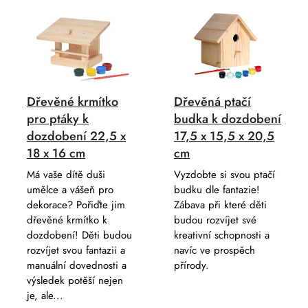
p
ý
r
p
o
i
d
s
u
p
k
Dřevěné krmítko
Dřevěná ptačí
r
t
pro ptáky k
budka k dozdobení
o
ů
dozdobení 22,5 x
17,5 x 15,5 x 20,5
d
18 x 16 cm
cm
u
k
Má vaše dítě duši
Vyzdobte si svou ptačí
umělce a vášeň pro
budku dle fantazie!
t
dekorace? Pořiďte jim
Zábava při které děti
ů
dřevěné krmítko k
budou rozvíjet své
dozdobení! Děti budou
kreativní schopnosti a
rozvíjet svou fantazii a
navíc ve prospěch
manuální dovednosti a
přírody.
výsledek potěší nejen
je, ale...