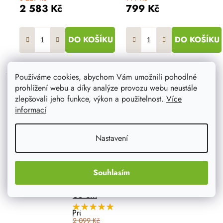
2 583 Kč
799 Kč
DO KOŠÍKU
DO KOŠÍKU
Používáme cookies, abychom Vám umožnili pohodlné
prohlížení webu a díky analýze provozu webu neustále
zlepšovali jeho funkce, výkon a použitelnost.
Více
informací
Nastavení
3-patrový dřevěný
Souhlasím
záhon 110 x 88 x
36 cm
Průměrné
hodnocení
2 099 Kč