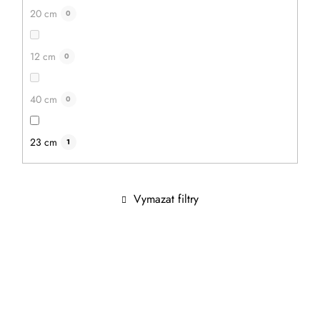
20 cm
0
12 cm
0
40 cm
0
23 cm
1
Vymazat filtry