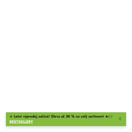
☀️
Letní výprodej začíná! Sleva až 30 % na celý sortiment
🔥👉
BESTSELLERY