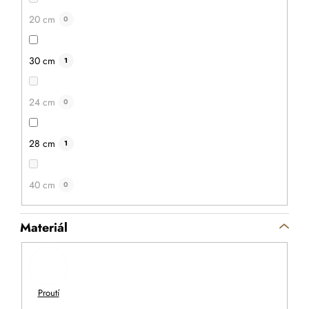
20 cm
0
30 cm
1
24 cm
0
28 cm
1
40 cm
0
Materiál