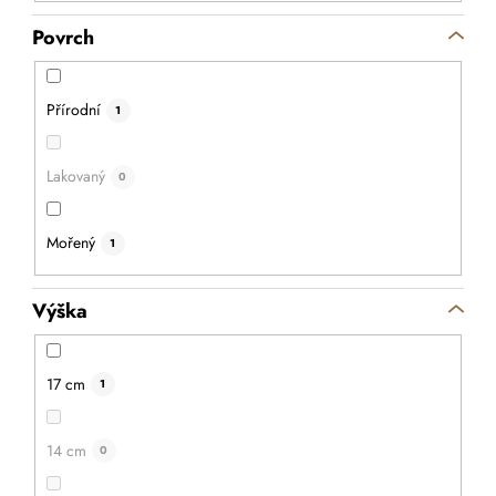
Povrch
Přírodní
1
Lakovaný
0
Mořený
1
Výška
17 cm
1
14 cm
0