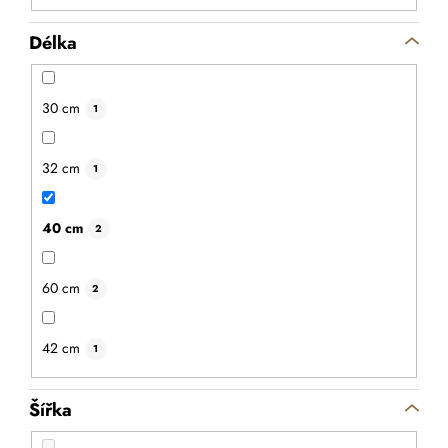
Délka
30 cm
1
32 cm
1
40 cm
2
60 cm
2
42 cm
1
Šířka