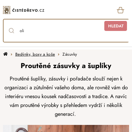
Přejít
na
obsah
KOŠ
HLEDAT
Domů
Bedýnky, boxy a koše
Zásuvky
Proutěné zásuvky a šuplíky
Proutěné šuplíky, zásuvky i pořadače slouží nejen k
organizaci a zútulnění vašeho doma, ale rovněž vám do
interiéru vnesou kousek nadčasovosti a tradice. A navíc
vám proutěné výrobky s přehledem vydrží i několik
generací.