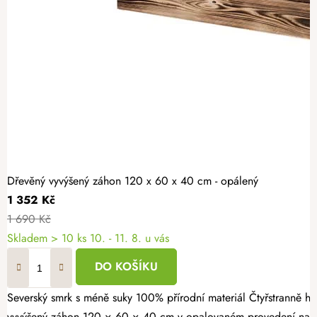
Dřevěný vyvýšený záhon 120 x 60 x 40 cm - opálený
1 352 Kč
1 690 Kč
Skladem > 10 ks
10. - 11. 8. u vás
DO KOŠÍKU
Severský smrk s méně suky 100% přírodní materiál Čtyřstranně hoblovaný masiv Vypěstujte si čerstvé bylinky, zeleninu nebo jahody v záhonu, který spojuje přírodní vzhled s dlouhou životností. Dřevěný
vyvýšený záhon 120 × 60 × 40 cm v opalovaném provedení nabízí