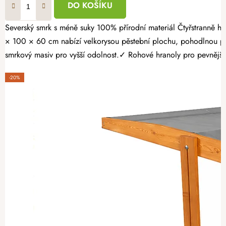
DO KOŠÍKU
Severský smrk s méně suky 100% přírodní materiál Čtyřstranně hoblovaný masiv Proměňte svou zahradu v místo plné čerstvé zeleniny, voňavých bylinek a sladkých jahod. Opálený dřevěný vyvýšený záhon 160
× 100 × 60 cm nabízí velkorysou pěstební plochu, pohodlnou pr
smrkový masiv pro vyšší odolnost.✓ Rohové hranoly pro pevnější k
-20%