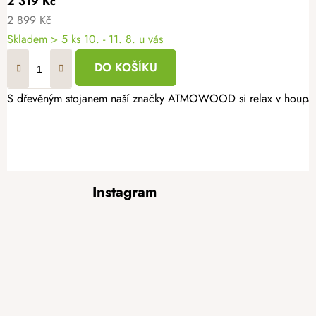
2 319 Kč
2 899 Kč
Skladem
> 5 ks
10. - 11. 8. u vás
DO KOŠÍKU
S dřevěným stojanem naší značky ATMOWOOD si relax v houpací sí
Z
Instagram
á
p
a
t
í