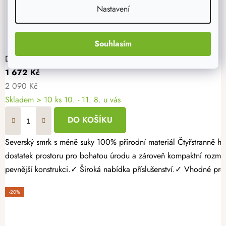
Nastavení
Souhlasím
Dřevěný vyvýšený záhon 120 x 60 x 60 cm
1 672 Kč
2 090 Kč
Skladem > 10 ks
10. - 11. 8. u vás
DO KOŠÍKU
Severský smrk s méně suky 100% přírodní materiál Čtyřstranně hoblovaný masiv Pěstujte vlastní zeleninu, bylinky nebo jahody jednoduše a s radostí. Dřevěný vyvýšený záhon 120 × 60 × 60 cm nabízí
dostatek prostoru pro bohatou úrodu a zároveň kompaktní rozmě
pevnější konstrukci.✓ Široká nabídka příslušenství.✓ Vhodné pro p
-20%