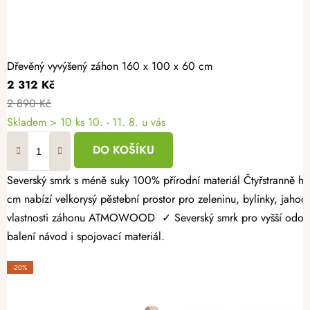
Dřevěný vyvýšený záhon 160 x 100 x 60 cm
2 312 Kč
2 890 Kč
Skladem > 10 ks
10. - 11. 8. u vás
DO KOŠÍKU
Severský smrk s méně suky 100% přírodní materiál Čtyřstranně hoblovaný masiv Dopřejte si radost z vlastní úrody a vytvořte si zahrádku přesně podle svých představ. Dřevěný vyvýšený záhon 160 × 100 × 60
cm nabízí velkorysý pěstební prostor pro zeleninu, bylinky, jahody
vlastnosti záhonu ATMOWOOD ✓ Severský smrk pro vyšší odolnost.
balení návod i spojovací materiál.
-20%