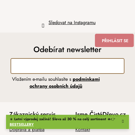
Sledovat na Instagramu
PŘIHLÁSIT SE
Odebírat newsletter
Vložením e-mailu souhlasíte s
podmínkami
ochrany osobních údajů
Zákaznický servis
Jsme ČistéDřevo.cz
☀️
Letní výprodej začíná! Sleva až 30 % na celý sortiment
🔥👉
BESTSELLERY
Doprava a platba
Kontakt