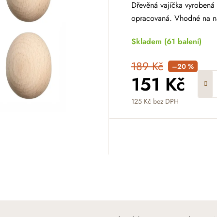
Dřevěná vajíčka vyrobená
opracovaná. Vhodné na n
Skladem
(61 balení)
189 Kč
–20 %
151 Kč
125 Kč bez DPH
Měrná cena: