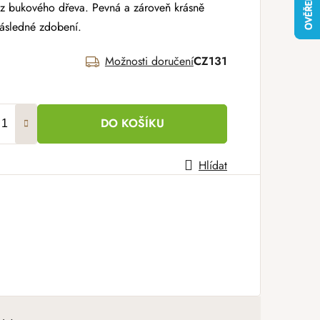
 z bukového dřeva. Pevná a zároveň krásně
ásledné zdobení.
Možnosti doručení
CZ131
DO KOŠÍKU
Hlídat