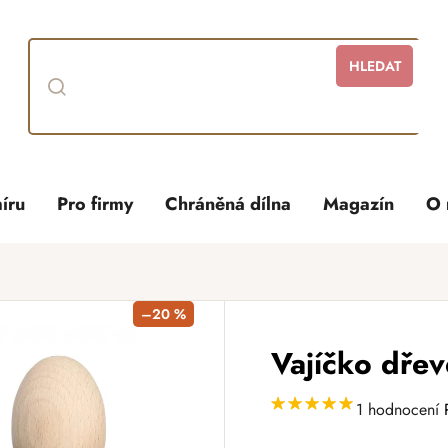
HLEDAT
íru
Pro firmy
Chráněná dílna
Magazín
O 
–20 %
Vajíčko dřev
1 hodnocení