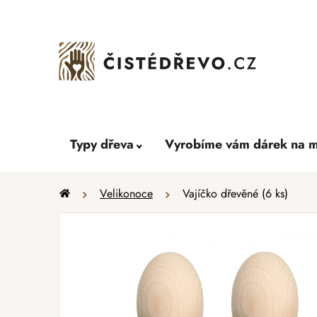
Přejít
na
obsah
Typy dřeva
Vyrobíme vám dárek na m
Domů
Velikonoce
Vajíčko dřevěné (6 ks)