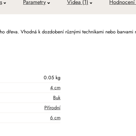
s
Parametry
Videa (1)
Hodnocení 
ého dřeva. Vhodná k dozdobení různými technikami nebo barvami 
0.05 kg
4 cm
Buk
Přírodní
6 cm