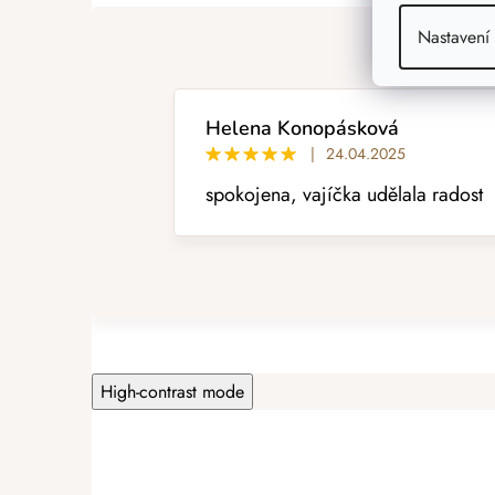
ý
p
Nastavení
i
s
h
o
Helena Konopásková
d
|
24.04.2025
n
spokojena, vajíčka udělala radost
o
c
e
n
í
High-contrast mode