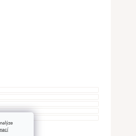
nalýze
mací