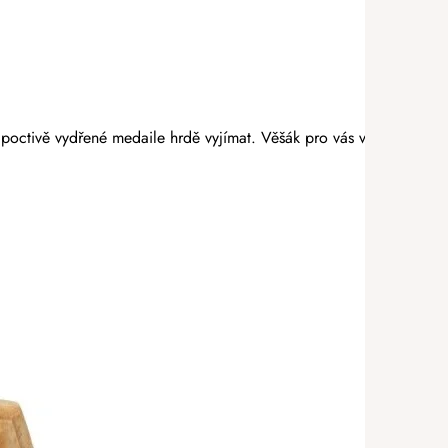
poctivě vydřené medaile hrdě vyjímat. Věšák pro vás vyrobí anděl