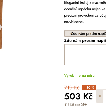
Elegantní trofej z masivn
ocenění úspěchu nejen ve s
precizní provedení zaruču
nevyblednou.
Zde nám prosím napiš
Vyrobíme na míru
719 Kč
–30 %
503 Kč
416 Kč
bez DPH