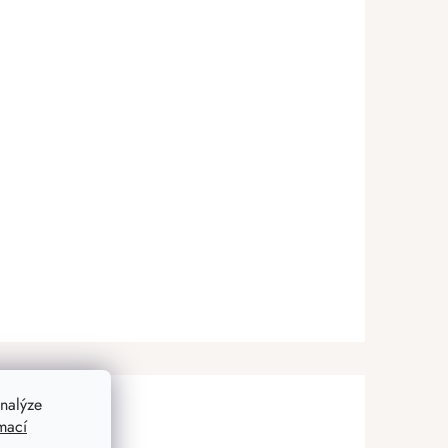
nalýze
mací