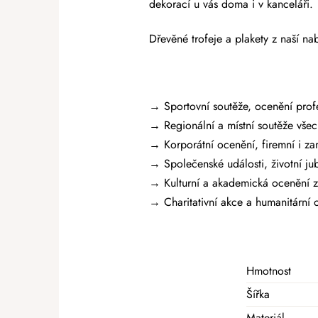
dekorací u vás doma i v kanceláři.
Dřevěné trofeje a plakety z naší n
→ Sportovní soutěže, ocenění profe
→ Regionální a místní soutěže všech
→ Korporátní ocenění, firemní i z
→ Společenské události, životní jub
→ Kulturní a akademická ocenění z
→ Charitativní akce a humanitární 
Hmotnost
Šířka
Materiál