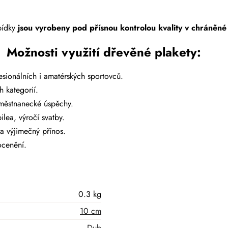
abídky
jsou vyrobeny
pod přísnou kontrolou kvality v chráněné
Možnosti využití dřevěné plakety:
sionálních i amatérských sportovců.
 kategorií.
aměstnanecké úspěchy.
ilea, výročí svatby.
a výjimečný přínos.
ocenění.
0.3 kg
10 cm
Dub