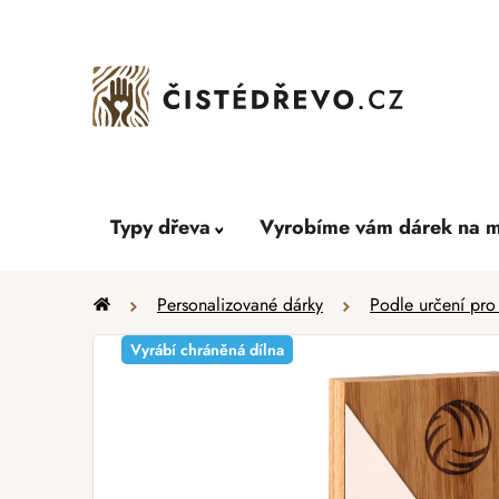
Přejít
na
obsah
Typy dřeva
Vyrobíme vám dárek na m
Domů
Personalizované dárky
Podle určení pro
Vyrábí chráněná dílna