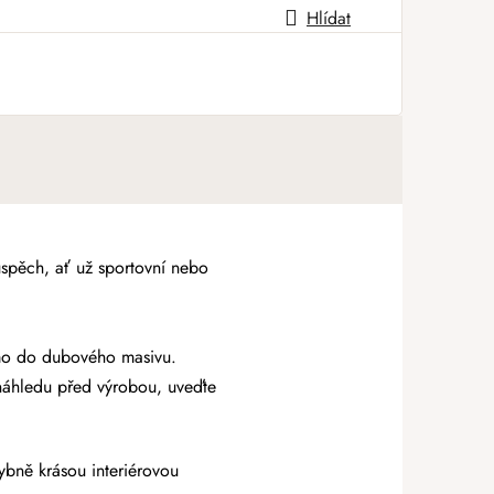
Hlídat
spěch, ať už sportovní nebo
ímo do dubového masivu.
náhledu před výrobou, uveďte
bně krásou interiérovou