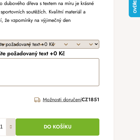
ího dubového dřeva s textem na míru je krásné
portovních soutěžích. Kvalitní materiál a
jí, že vzpomínky na výjimečný den
te požadovaný text +0 Kč
Možnosti doručení
CZ1851
DO KOŠÍKU