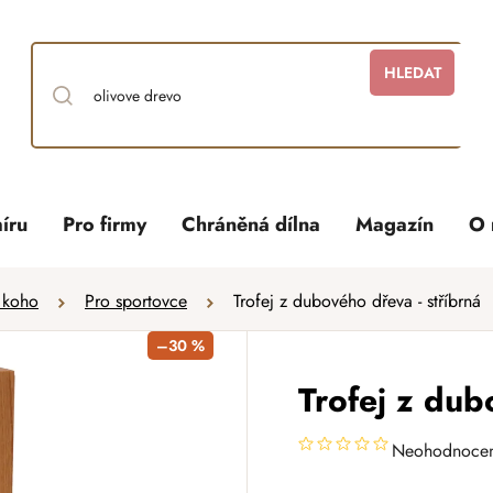
HLEDAT
íru
Pro firmy
Chráněná dílna
Magazín
O 
 koho
Pro sportovce
Trofej z dubového dřeva - stříbrná
–30 %
Trofej z dub
Neohodnoce