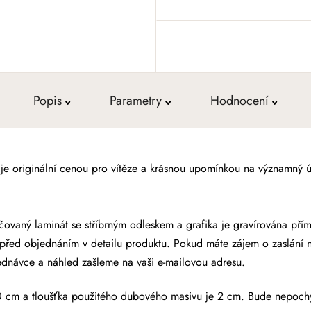
Měrná cena:
Popis
Parametry
Hodnocení
je originální cenou pro vítěze a krásnou upomínkou na významný ú
áčovaný laminát
se stříbrným odleskem a grafika je gravírována př
 před objednáním v detailu produktu. Pokud máte zájem o zaslání 
ednávce a náhled zašleme na vaši e-mailovou adresu.
20 cm a tloušťka použitého dubového masivu je 2 cm. Bude nepochy