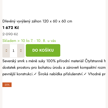
Dřevěný vyvýšený záhon 120 x 60 x 60 cm
1 672 Kč
2 090 Kč
Skladem > 10 ks
7. - 10. 8. u vás
DO KOŠÍKU
Severský smrk s méně suky 100% přírodní materiál Čtyřstranně hoblovaný masiv Pěstujte vlastní zeleninu, bylinky nebo jahody jednoduše a s radostí. Dřevěný vyvýšený záhon 120 × 60 × 60 cm nabízí
dostatek prostoru pro bohatou úrodu a zároveň kompaktní rozmě
pevnější konstrukci.✓ Široká nabídka příslušenství.✓ Vhodné pro p
-20%