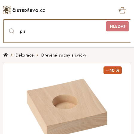
Přejít
na
obsah
KOŠ
HLEDAT
Domů
Dekorace
Dřevěné svícny a svíčky
–40 %