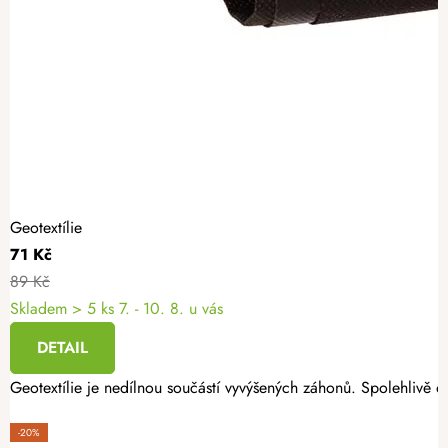
Geotextílie
71 Kč
89 Kč
Skladem
> 5 ks
7. - 10. 8. u vás
DETAIL
Geotextílie je nedílnou součástí vyvýšených záhonů. Spolehlivě oc
-20%