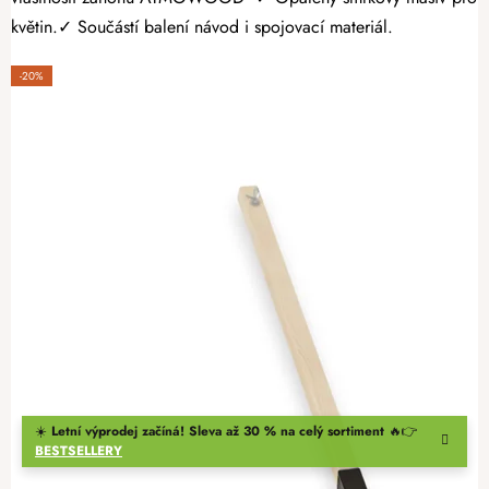
květin.✓ Součástí balení návod i spojovací materiál.
-20%
☀️
Letní výprodej začíná! Sleva až 30 % na celý sortiment
🔥👉
BESTSELLERY