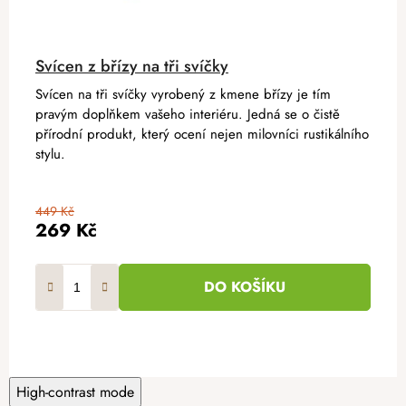
Svícen z břízy na tři svíčky
Svícen na tři svíčky vyrobený z kmene břízy je tím
pravým doplňkem vašeho interiéru. Jedná se o čistě
přírodní produkt, který ocení nejen milovníci rustikálního
stylu.
449 Kč
269 Kč
DO KOŠÍKU
High-contrast mode