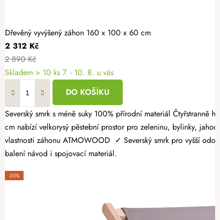
Dřevěný vyvýšený záhon 160 x 100 x 60 cm
2 312 Kč
2 890 Kč
Skladem > 10 ks
7. - 10. 8. u vás
DO KOŠÍKU
Severský smrk s méně suky 100% přírodní materiál Čtyřstranně hoblovaný masiv Dopřejte si radost z vlastní úrody a vytvořte si zahrádku přesně podle svých představ. Dřevěný vyvýšený záhon 160 × 100 × 60
cm nabízí velkorysý pěstební prostor pro zeleninu, bylinky, jahody
vlastnosti záhonu ATMOWOOD ✓ Severský smrk pro vyšší odolnost.
balení návod i spojovací materiál.
-20%