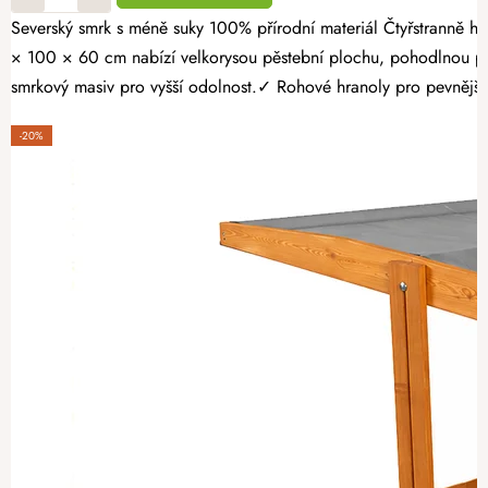
Severský smrk s méně suky 100% přírodní materiál Čtyřstranně hoblovaný masiv Proměňte svou zahradu v místo plné čerstvé zeleniny, voňavých bylinek a sladkých jahod. Opálený dřevěný vyvýšený záhon 160
× 100 × 60 cm nabízí velkorysou pěstební plochu, pohodlnou pr
smrkový masiv pro vyšší odolnost.✓ Rohové hranoly pro pevnější k
-20%