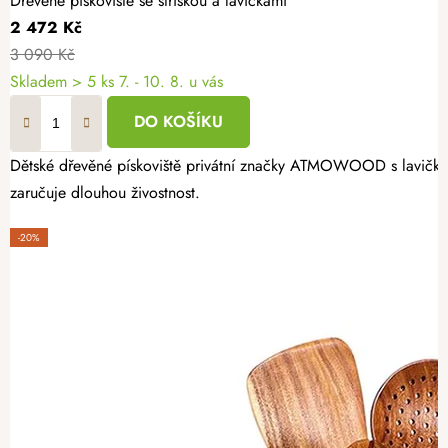
Dřevěné pískoviště se stříškou a lavičkami
2 472 Kč
3 090 Kč
Skladem
> 5 ks
7. - 10. 8. u vás
DO KOŠÍKU
Dětské dřevěné pískoviště privátní značky ATMOWOOD s lavičkami 
zaručuje dlouhou živostnost.
-20%