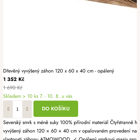
Dřevěný vyvýšený záhon 120 x 60 x 40 cm - opálený
1 352 Kč
1 690 Kč
Skladem > 10 ks
7. - 10. 8. u vás
DO KOŠÍKU
Severský smrk s méně suky 100% přírodní materiál Čtyřstranně hoblovaný masiv Vypěstujte si čerstvé bylinky, zeleninu nebo jahody v záhonu, který spojuje přírodní vzhled s dlouhou životností. Dřevěný
vyvýšený záhon 120 × 60 × 40 cm v opalovaném provedení nabízí
vlastnosti záhonu ATMOWOOD ✓ Opálený smrkový masiv pro vyšší 