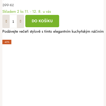
399 Kč
Skladem
2 ks
11. - 12. 8. u vás
DO KOŠÍKU
Podávejte večeři stylově s tímto elegantním kuchyňským náčiním 
-40%