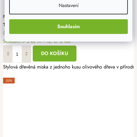
Nastavení
Miska z olivového dřeva - ryba
197 Kč
Souhlasím
329 Kč
Skladem
> 5 ks
11. - 12. 8. u vás
DO KOŠÍKU
Stylová dřevěná miska z jednoho kusu olivového dřeva v přírodní
-20%