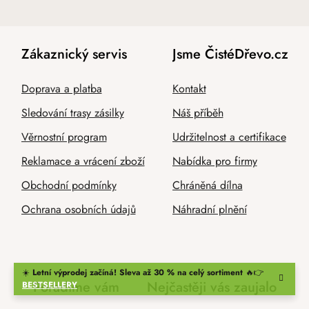
Zákaznický servis
Jsme ČistéDřevo.cz
Doprava a platba
Kontakt
Sledování trasy zásilky
Náš příběh
Věrnostní program
Udržitelnost a certifikace
Reklamace a vrácení zboží
Nabídka pro firmy
Obchodní podmínky
Chráněná dílna
Ochrana osobních údajů
Náhradní plnění
☀️
Letní výprodej začíná! Sleva až 30 % na celý sortiment
🔥👉
Poradíme vám
Nejčastěji vás zaujalo
BESTSELLERY