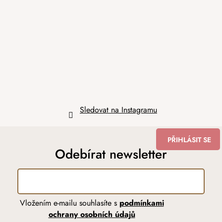
p
a
t
í
Sledovat na Instagramu
PŘIHLÁSIT SE
Odebírat newsletter
Vložením e-mailu souhlasíte s
podmínkami
ochrany osobních údajů