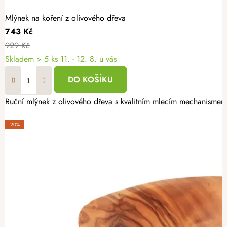
Mlýnek na koření z olivového dřeva
743 Kč
929 Kč
Skladem
> 5 ks
11. - 12. 8. u vás
DO KOŠÍKU
Ruční mlýnek z olivového dřeva s kvalitním mlecím mechanismem
-20%