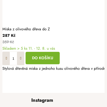
Miska z olivového dřeva do Z
287 Kč
359 Kč
Skladem
> 5 ks
11. - 12. 8. u vás
DO KOŠÍKU
Stylová dřevěná miska z jednoho kusu olivového dřeva v přírodní
Z
Instagram
á