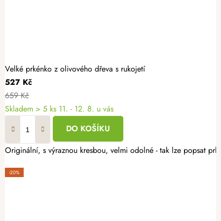
Velké prkénko z olivového dřeva s rukojetí
527 Kč
659 Kč
Skladem
> 5 ks
11. - 12. 8. u vás
DO KOŠÍKU
Originální, s výraznou kresbou, velmi odolné - tak lze popsat prk
-20%