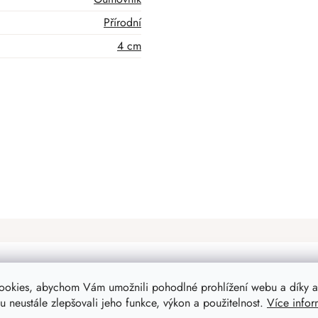
Přírodní
4 cm
ookies, abychom Vám umožnili pohodlné prohlížení webu a díky a
Mohlo by Vás zajímat
 neustále zlepšovali jeho funkce, výkon a použitelnost.
Více infor