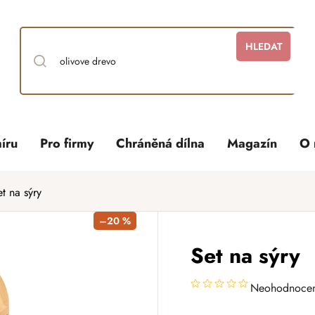
HLEDAT
íru
Pro firmy
Chráněná dílna
Magazín
O 
et na sýry
–20 %
Set na sýry
Neohodnoce