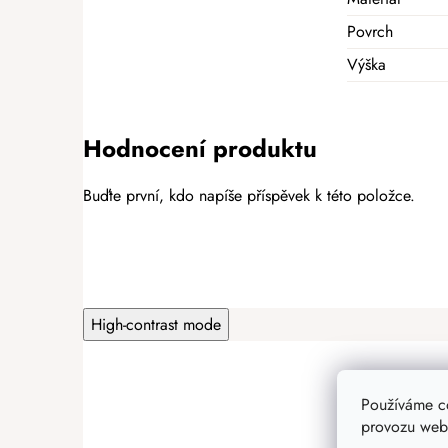
Povrch
Výška
Hodnocení produktu
Buďte první, kdo napíše příspěvek k této položce.
PŘIDAT HODNOCENÍ
High-contrast mode
Používáme c
provozu webu