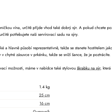
leničkou vína, určitě přijde vhod také dobrý sýr. A pokud chcete po
určitě potřebujete naši servírovací sadu na sýry.
ické a hlavně působí reprezentativně, takže se stanete hostitelem jak
 v chytré zásuvce v prkénku, takže se sníží šance, že je poztrácíte.
vírovací možnosti, máme v nabídce také stylovou
škrabku na sýr
, která
1.4 kg
25 cm
16 cm
Gumovník