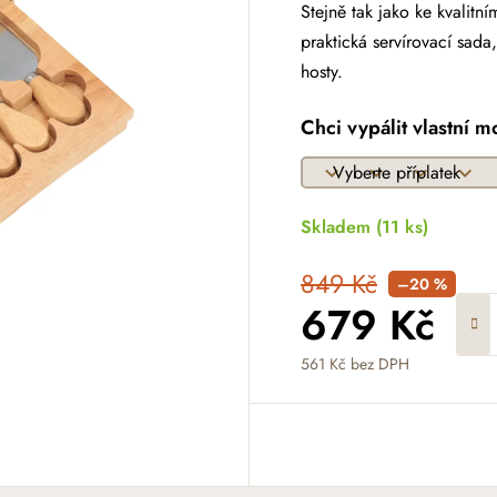
Stejně tak jako ke kvalitní
praktická servírovací sada
hosty.
Chci vypálit vlastní m
Skladem
(11 ks)
849 Kč
–20 %
679 Kč
561 Kč
bez DPH
Měrná cena: