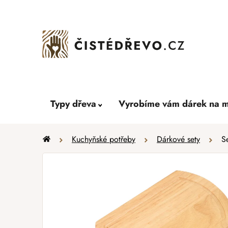
Přejít
na
obsah
Typy dřeva
Vyrobíme vám dárek na m
Domů
Kuchyňské potřeby
Dárkové sety
S