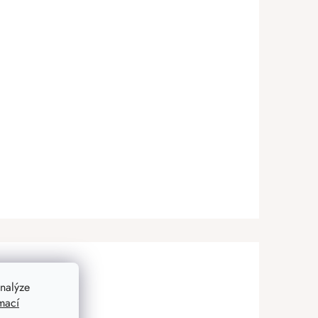
nalýze
mací