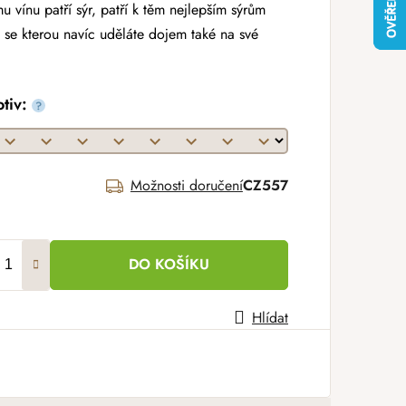
mu vínu patří sýr, patří k těm nejlepším sýrům
, se kterou navíc uděláte dojem také na své
otiv:
?
Možnosti doručení
CZ557
DO KOŠÍKU
Hlídat