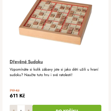
Dřevěné Sudoku
Vzpomínáte si kolik zábavy jste si jako děti užili u hraní
sudoku? Naučte tuto hru i své ratolesti!
719 Kč
611 Kč