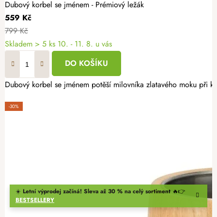
Dubový korbel se jménem - Prémiový ležák
559 Kč
799 Kč
Skladem
> 5 ks
10. - 11. 8. u vás
DO KOŠÍKU
Dubový korbel se jménem potěší milovníka zlatavého moku při každ
-30%
☀️
Letní výprodej začíná! Sleva až 30 % na celý sortiment
🔥👉
BESTSELLERY