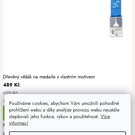
Dřevěný věšák na medaile s vlastním motivem
489 Kč
699 Kč
Vyrobíme na míru
10. - 11. 8. u vás
Používáme cookies, abychom Vám umožnili pohodlné
prohlížení webu a díky analýze provozu webu neustále
DETAIL
zlepšovali jeho funkce, výkon a použitelnost.
Více
informací
Máte ve svém okolí zapáleného sportovce a chcete ho potěšit? Da
dílny.