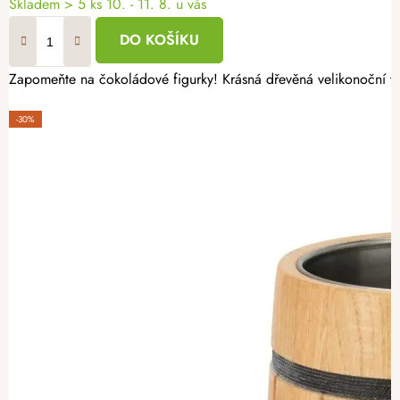
Skladem
> 5 ks
10. - 11. 8. u vás
DO KOŠÍKU
Zapomeňte na čokoládové figurky! Krásná dřevěná velikonoční výs
-30%