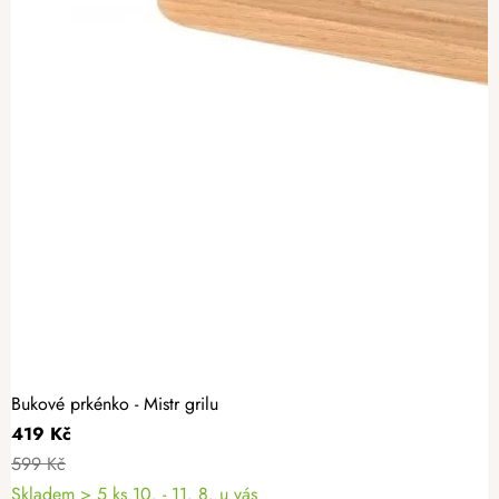
Bukové prkénko - Mistr grilu
419 Kč
599 Kč
Skladem
> 5 ks
10. - 11. 8. u vás