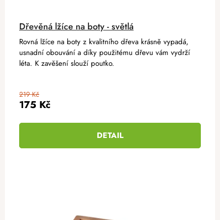
Dřevěná lžíce na boty - světlá
Rovná lžíce na boty z kvalitního dřeva krásně vypadá,
usnadní obouvání a díky použitému dřevu vám vydrží
léta. K zavěšení slouží poutko.
219 Kč
175 Kč
DETAIL