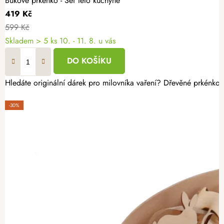
Bukové prkénko - Šéf této kuchyně
419 Kč
599 Kč
Skladem
> 5 ks
10. - 11. 8. u vás
DO KOŠÍKU
Hledáte originální dárek pro milovníka vaření? Dřevěné prkénko s
-30%