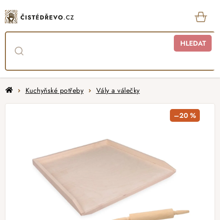
Přejít
na
obsah
KOŠ
HLEDAT
Domů
Kuchyňské potřeby
Vály a válečky
–20 %