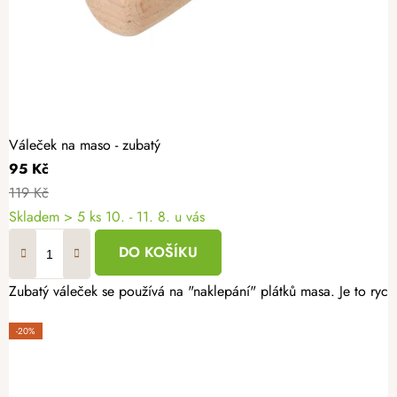
Váleček na maso - zubatý
95 Kč
119 Kč
Skladem
> 5 ks
10. - 11. 8. u vás
DO KOŠÍKU
Zubatý váleček se používá na "naklepání" plátků masa. Je to rych
-20%