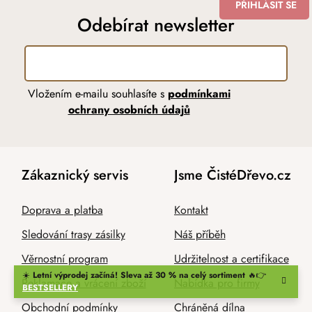
PŘIHLÁSIT SE
Odebírat newsletter
Vložením e-mailu souhlasíte s
podmínkami
ochrany osobních údajů
Zákaznický servis
Jsme ČistéDřevo.cz
Doprava a platba
Kontakt
Sledování trasy zásilky
Náš příběh
Věrnostní program
Udržitelnost a certifikace
☀️
Letní výprodej začíná! Sleva až 30 % na celý sortiment
🔥👉
Reklamace a vrácení zboží
Nabídka pro firmy
BESTSELLERY
Obchodní podmínky
Chráněná dílna