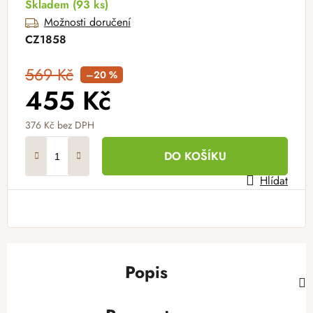
Skladem
(93 ks)
Možnosti doručení
CZ1858
569 Kč
–20 %
455 Kč
376 Kč
bez DPH
Měrná cena:
DO KOŠÍKU
Hlídat
Popis