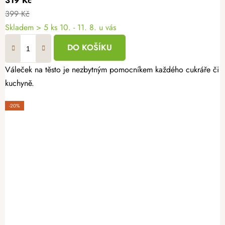
319 Kč
399 Kč
Skladem
> 5 ks
10. - 11. 8. u vás
DO KOŠÍKU
Váleček na těsto je nezbytným pomocníkem každého cukráře či pek
kuchyně.
-20%