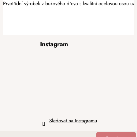
Prvotřídní výrobek z bukového dřeva s kvalitní ocelovou osou uv
Z
Instagram
á
p
a
t
í
Sledovat na Instagramu