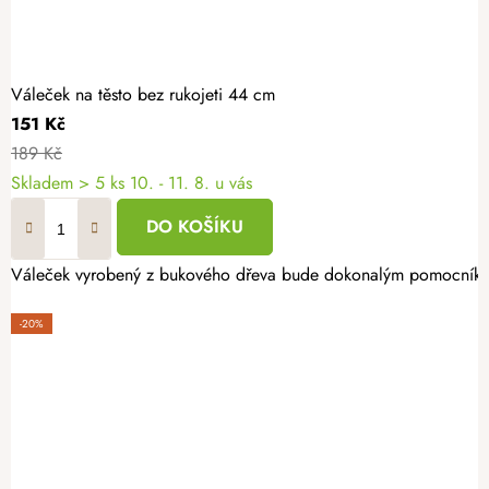
Váleček na těsto bez rukojeti 44 cm
151 Kč
189 Kč
Skladem
> 5 ks
10. - 11. 8. u vás
DO KOŠÍKU
Váleček vyrobený z bukového dřeva bude dokonalým pomocníkem 
-20%