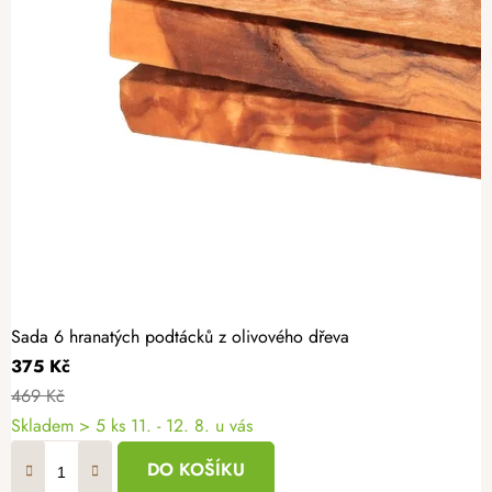
Sada 6 hranatých podtácků z olivového dřeva
375 Kč
469 Kč
Skladem
> 5 ks
11. - 12. 8. u vás
DO KOŠÍKU