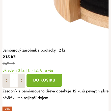
Bambusový zásobník s podtácky 12 ks
215 Kč
269 Kč
Skladem
3 ks
11. - 12. 8. u vás
DO KOŠÍKU
Zásobník z bambusového dřeva obsahuje 12 kusů pevných plstěnný
návštěvu ten nejlepší dojem.
-20%