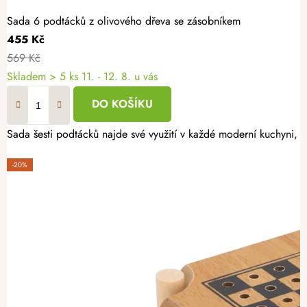
Sada 6 podtácků z olivového dřeva se zásobníkem
455 Kč
569 Kč
Skladem
> 5 ks
11. - 12. 8. u vás
DO KOŠÍKU
Sada šesti podtácků najde své využití v každé moderní kuchyni, j
-20%