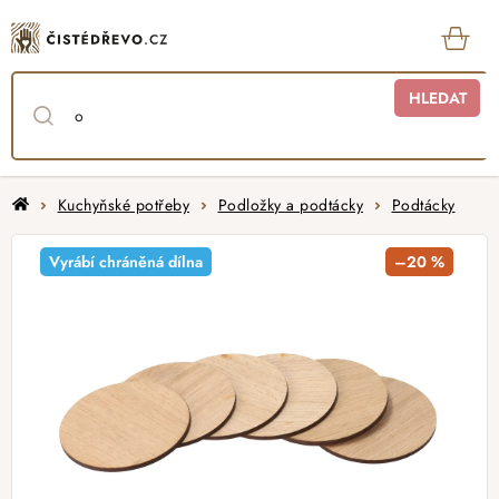
Přejít
na
obsah
KOŠ
HLEDAT
Domů
Kuchyňské potřeby
Podložky a podtácky
Podtácky
Vyrábí chráněná dílna
–20 %