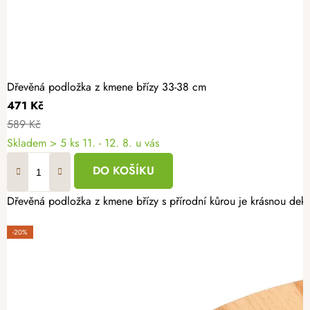
Dřevěná podložka z kmene břízy 33-38 cm
471 Kč
589 Kč
Skladem
> 5 ks
11. - 12. 8. u vás
DO KOŠÍKU
Dřevěná podložka z kmene břízy s přírodní kůrou je krásnou deko
-20%