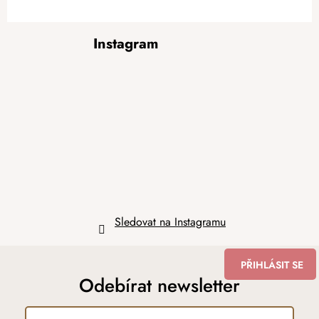
Z
Instagram
á
p
a
t
í
Sledovat na Instagramu
PŘIHLÁSIT SE
Odebírat newsletter