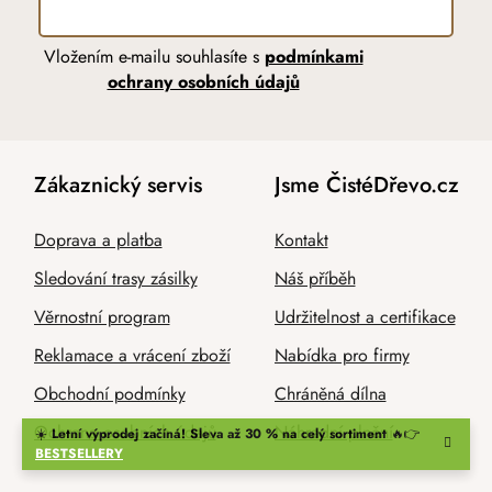
Vložením e-mailu souhlasíte s
podmínkami
ochrany osobních údajů
Zákaznický servis
Jsme ČistéDřevo.cz
Doprava a platba
Kontakt
Sledování trasy zásilky
Náš příběh
Věrnostní program
Udržitelnost a certifikace
Reklamace a vrácení zboží
Nabídka pro firmy
Obchodní podmínky
Chráněná dílna
Ochrana osobních údajů
Náhradní plnění
☀️
Letní výprodej začíná! Sleva až 30 % na celý sortiment
🔥👉
BESTSELLERY