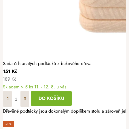
Sada 6 hranatých podtácků z bukového dřeva
151 Kč
189 Kč
Skladem
> 5 ks
11. - 12. 8. u vás
DO KOŠÍKU
Dřevěné podtácky jsou dokonalým doplňkem stolu a zároveň jeho 
-20%