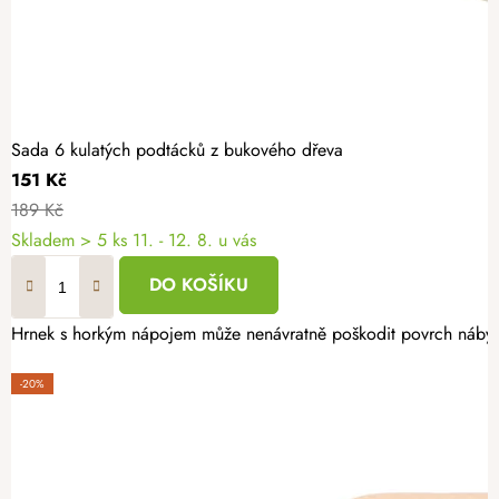
Sada 6 kulatých podtácků z bukového dřeva
151 Kč
189 Kč
Skladem
> 5 ks
11. - 12. 8. u vás
DO KOŠÍKU
Hrnek s horkým nápojem může nenávratně poškodit povrch nábytku,
-20%