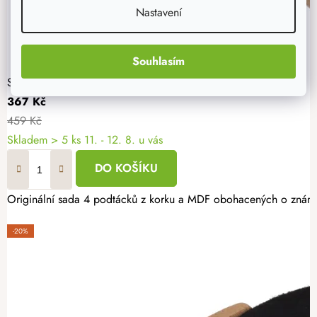
Nastavení
Souhlasím
Sada 4 podtácků a stolních her
367 Kč
459 Kč
Skladem
> 5 ks
11. - 12. 8. u vás
DO KOŠÍKU
Originální sada 4 podtácků z korku a MDF obohacených o známé s
-20%