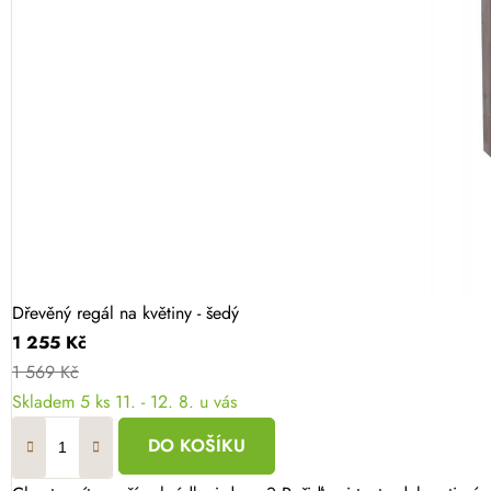
Dřevěný regál na květiny - šedý
1 255 Kč
1 569 Kč
Skladem
5 ks
11. - 12. 8. u vás
DO KOŠÍKU