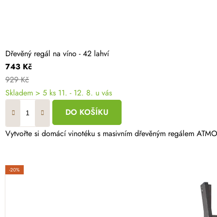
Dřevěný regál na víno - 42 lahví
743 Kč
929 Kč
Skladem
> 5 ks
11. - 12. 8. u vás
DO KOŠÍKU
Vytvořte si domácí vinotéku s masivním dřevěným regálem ATMOW
-20%