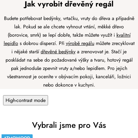
Jak vyrobit dřevěný regál
Budete potřebovat bedýnky, vrtačku, vruty do dřeva a případně
lak. Pokud se ale chcete vyhnout vrtání, měkké dřevo
(borovice, smrk) se lepí dobře, takže můžete využít i
kvalitní
lepidlo
s dobrou disperzí. Při
výrobě regálu
můžete zrecyklovat
i nějaké starší
dřevěné bedýnky
a zrenovovat je. Stačí je
poskládat na sebe do požadované výšky a tvaru, hotový regál
pak jednoduše zpevnit vruty a/nebo lepidlem. Pro jejich
všestrannost je oceníte v obývacím pokoji, kanceláři, ložnici
nebo dokonce v kuchyni.
High-contrast mode
Vybrali jsme pro Vás
ATMOWOOD
ATMOWOOD
ATMOWOOD
ATMOWOOD
ATMOWOOD
ATMOWOOD