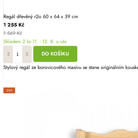
Regál dřevěný r2o 60 x 64 x 39 cm
1 255 Kč
1 569 Kč
Skladem
2 ks
11. - 12. 8. u vás
DO KOŠÍKU
Stylový regál ze borovicového masivu se stane originálním kousk
-20%