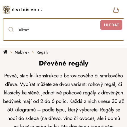
Přejít
na
obsah
KOŠ
HLEDAT
Domů
Nábytek
Regály
Dřevěné regály
Pevná, stabilní konstrukce z borovicového či smrkového
dřeva. Vybírat můžete ze dvou variant: rohový regál, či
klasický ke stěně. Jednotlivé policové regály z dřevěných
bedýnek mají od 2 do 6 polic. Každá z nich unese 30 až
50 kilogramů – podle typu, který vyberete. Regály se
hodí do sklepa (na dřevo, víno či ovoce), ale i domů
na
hračky
nebo knihy. Na dřevěnou radost vám