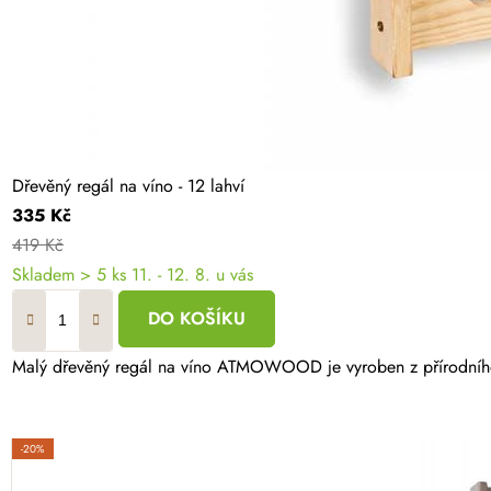
Dřevěný regál na víno - 12 lahví
335 Kč
419 Kč
Skladem
> 5 ks
11. - 12. 8. u vás
DO KOŠÍKU
Malý dřevěný regál na víno ATMOWOOD je vyroben z přírodního b
-20%