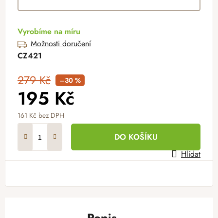
Vyrobíme na míru
Možnosti doručení
CZ421
279 Kč
–30 %
195 Kč
161 Kč
bez DPH
Měrná cena:
DO KOŠÍKU
Hlídat
Popis