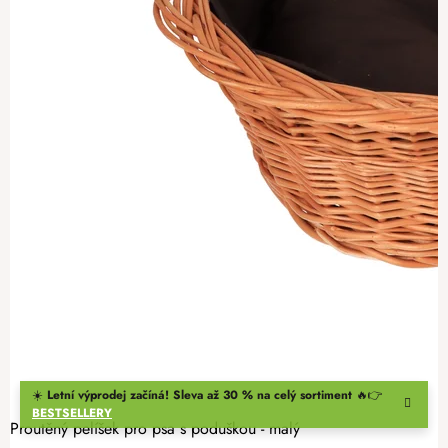
☀️
Letní výprodej začíná! Sleva až 30 % na celý sortiment
🔥👉
BESTSELLERY
Proutěný pelíšek pro psa s poduškou - malý