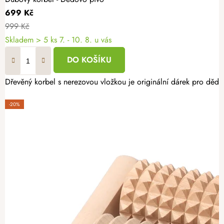
699 Kč
999 Kč
Skladem
> 5 ks
7. - 10. 8. u vás
DO KOŠÍKU
Dřevěný korbel s nerezovou vložkou je originální dárek pro dědu.
-20%