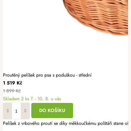
Proutěný pelíšek pro psa s poduškou - střední
1 519 Kč
1 899 Kč
Skladem
2 ks
7. - 10. 8. u vás
DO KOŠÍKU
Pelíšek z vrbového proutí se díky měkkoučkému polštáři stane o