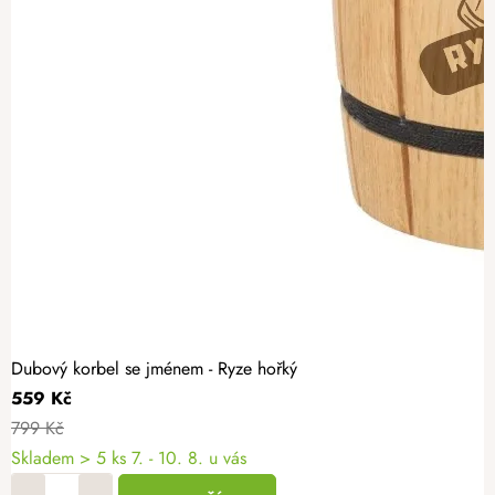
Dubový korbel se jménem - Ryze hořký
559 Kč
799 Kč
Skladem
> 5 ks
7. - 10. 8. u vás