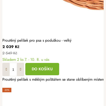
Proutěný pelíšek pro psa s poduškou - velký
2 039 Kč
2 549 Kč
Skladem
2 ks
7. - 10. 8. u vás
DO KOŠÍKU
Proutěný pelíšek s měkkým polštářem se stane oblíbeným místem 
-20%