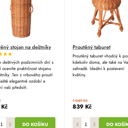
těný stojan na deštníky
Proutěný taburet
Proutěný taburet vhodný k po
 deštivých podzimních dní s
kdekoliv doma, ale také na Va
í oceníte praktičnost stojanu
zahradě. Ideální k postavení
tníky. Ten z vrbového proutí
květiny.
ještě elegantně ozdobí a
í vaši předsíň.
č
1 049 Kč
 Kč
839 Kč
DO KOŠÍKU
DO KOŠÍ