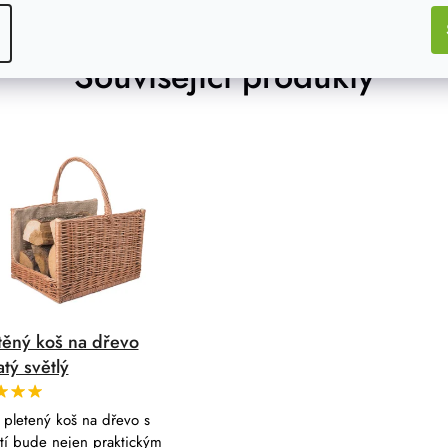
 na vysoké úrovní.
Související produkty
těný koš na dřevo
odně a je pořád jako nový.
tý světlý
 pletený koš na dřevo s
tí bude nejen praktickým