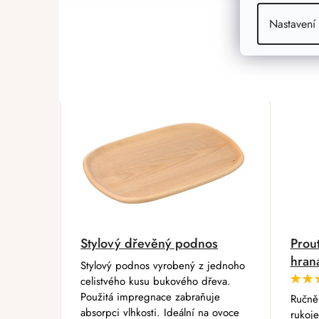
Nastavení
Jinde bych už nenakupovala kvalita
Alena Kubacká
|
15.09.2025
Jsem spokojená
Eva
|
15.12.2024
Stylový dřevěný podnos
Prou
Mám už několik let, používám ho h
hrana
Stylový podnos vyrobený z jednoho
celistvého kusu bukového dřeva.
Použitá impregnace zabraňuje
Ručně
absorpci vlhkosti. Ideální na ovoce
rukoje