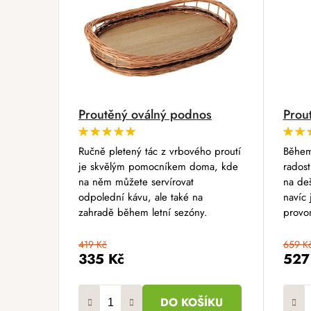
Proutěný oválný podnos
Prou
Ručně pletený tác z vrbového proutí
Během
je skvělým pomocníkem doma, kde
radost
na něm můžete servírovat
na deš
odpolední kávu, ale také na
navíc 
zahradě během letní sezóny.
provon
419 Kč
659 K
335 Kč
527
DO KOŠÍKU