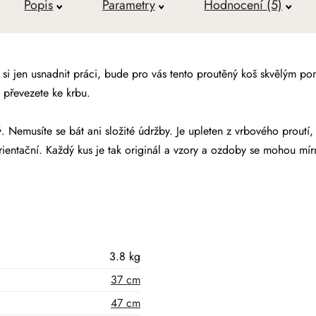
Popis
Parametry
Hodnocení (5)
 si jen usnadnit práci, bude pro vás tento proutěný koš skvělým 
 převezete ke krbu.
Nemusíte se bát ani složité údržby. Je upleten z vrbového proutí,
ientační. Každý kus je tak originál a vzory a ozdoby se mohou mírně
3.8 kg
37 cm
47 cm