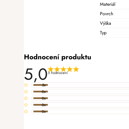
Materiál
Povrch
Výška
Typ
Hodnocení produktu
5,0
5 hodnocení
5x
0x
0x
0x
0x
PŘIDAT HODNOCENÍ
V