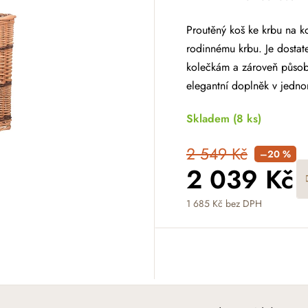
Proutěný koš ke krbu na 
rodinnému krbu. Je dostat
kolečkám a zároveň působí
elegantní doplněk v jedn
Skladem
(8 ks)
2 549 Kč
–20 %
2 039 Kč
1 685 Kč bez DPH
Měrná cena: