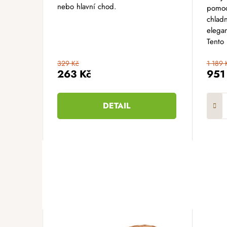
nebo hlavní chod.
pomoc
chladn
elega
Tento 
329 Kč
1 189 
263 Kč
951
DETAIL