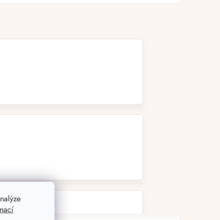
nalýze
mací