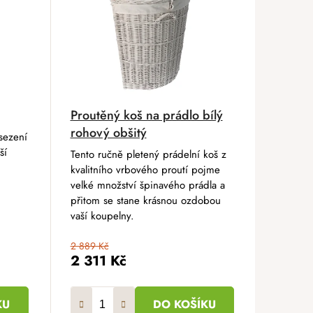
Proutěný koš na prádlo bílý
rohový obšitý
sezení
ší
Tento ručně pletený prádelní koš z
kvalitního vrbového proutí pojme
velké množství špinavého prádla a
přitom se stane krásnou ozdobou
vaší koupelny.
2 889 Kč
2 311 Kč
KU
DO KOŠÍKU