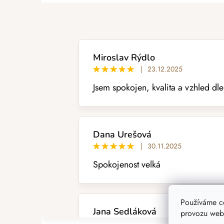
ý
p
i
s
h
o
Miroslav Rýdlo
d
|
23.12.2025
n
Jsem spokojen, kvalita a vzhled dl
o
c
e
n
í
Dana Urešová
|
30.11.2025
Spokojenost velká
Používáme c
Jana Sedláková
provozu webu
|
28.10.2025