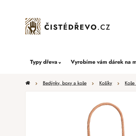
Přejít
na
obsah
Typy dřeva
Vyrobíme vám dárek na m
Domů
Bedýnky, boxy a koše
Košíky
Koše 