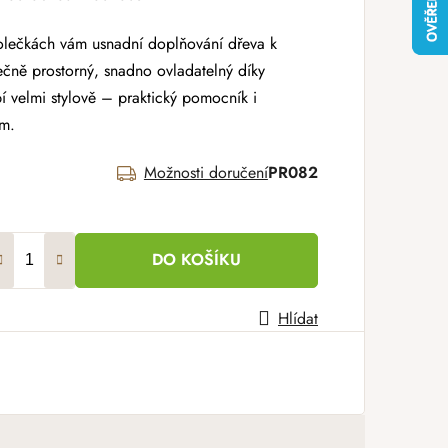
kolečkách vám usnadní doplňování dřeva k
ečně prostorný, snadno ovladatelný díky
 velmi stylově – praktický pomocník i
om.
Možnosti doručení
PR082
DO KOŠÍKU
Hlídat