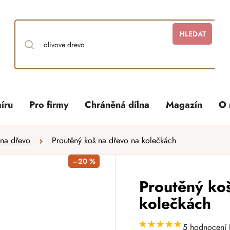
HLEDAT
íru
Pro firmy
Chráněná dílna
Magazín
O 
na dřevo
Proutěný koš na dřevo na kolečkách
–20 %
Proutěný ko
kolečkách
5 hodnocení