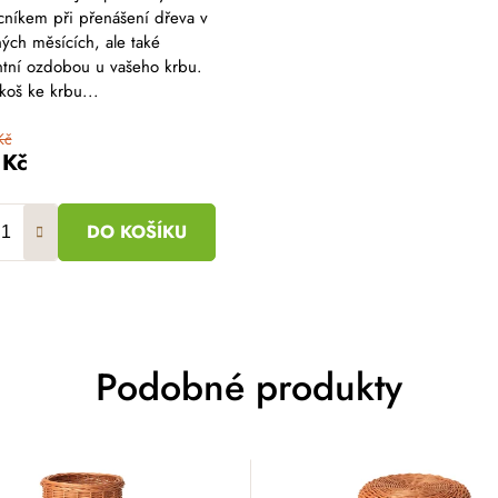
níkem při přenášení dřeva v
ých měsících, ale také
ntní ozdobou u vašeho krbu.
koš ke krbu...
Kč
 Kč
DO KOŠÍKU
Podobné produkty