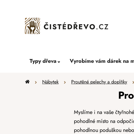
Přejít
na
obsah
Typy dřeva
Vyrobíme vám dárek na m
Domů
Nábytek
Proutěné pelechy a doplňky
Pro
Myslíme i na vaše čtyřnohé
pohodlné místo na odpočine
pohodlnou poduškou nebo