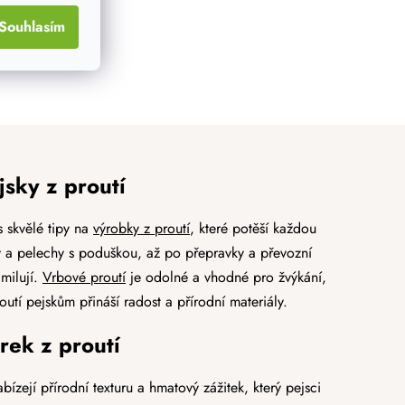
Souhlasím
jsky z proutí
 skvělé tipy na
výrobky z proutí
, které potěší každou
 a pelechy s poduškou, až po přepravky a převozní
milují.
Vrbové proutí
je odolné a vhodné pro žvýkání,
tí pejskům přináší radost a přírodní materiály.
rek z proutí
ízejí přírodní texturu a hmatový zážitek, který pejsci