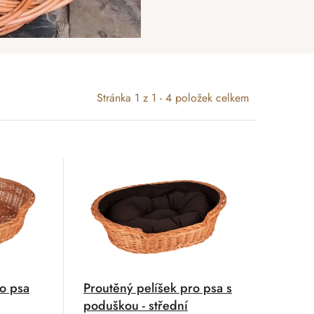
Stránka
1
z
1
-
4
položek celkem
ro psa
Proutěný pelíšek pro psa s
poduškou - střední