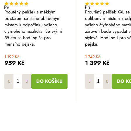
Průměrné
Průměrné
hodnocení
hodnocení
Proutěný pelíšek s měkkým
Proutěný pelíšek XXL se
produktu
produktu
polštářem se stane oblíbeným
oblíbeným místem k od
je
je
5,0
5,0
místem k odpočinku vašeho
vašeho čtyřnohého mazlí
z
z
čtyřnohého mazlíčka. Se svými
zároveň bude vypadat v
5
5
hvězdiček.
hvězdiček.
55 cm se hodí spíše pro
stylově. Hodí se i pro v
menšího pejska.
pejska.
1 199 Kč
1 749 Kč
959 Kč
1 399 Kč
DO KOŠÍKU
DO K