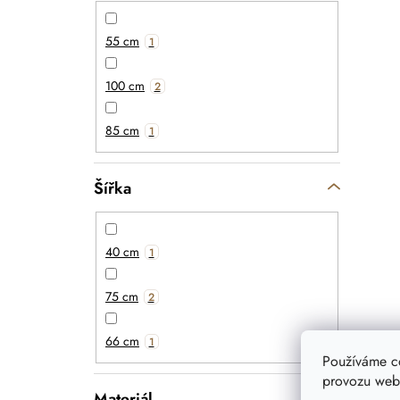
55 cm
1
100 cm
2
85 cm
1
Šířka
40 cm
1
75 cm
2
66 cm
1
Používáme c
provozu webu
Materiál