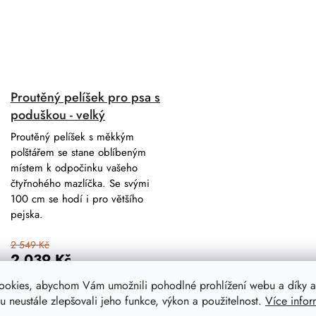
Proutěný pelíšek pro psa s
poduškou - velký
Proutěný pelíšek s měkkým
polštářem se stane oblíbeným
místem k odpočinku vašeho
čtyřnohého mazlíčka. Se svými
100 cm se hodí i pro většího
pejska.
2 549 Kč
2 039 Kč
ookies, abychom Vám umožnili pohodlné prohlížení webu a díky a
 neustále zlepšovali jeho funkce, výkon a použitelnost.
Více infor
DO KOŠÍKU