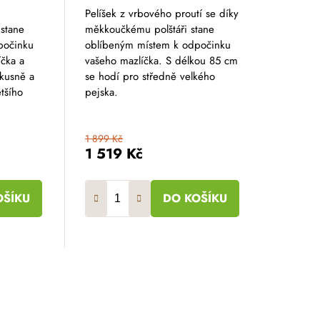
Pelíšek z vrbového proutí se díky
 stane
měkkoučkému polštáři stane
počinku
oblíbeným místem k odpočinku
čka a
vašeho mazlíčka. S délkou 85 cm
kusně a
se hodí pro středně velkého
ětšího
pejska.
1 899 Kč
1 519 Kč
OŠÍKU
DO KOŠÍKU