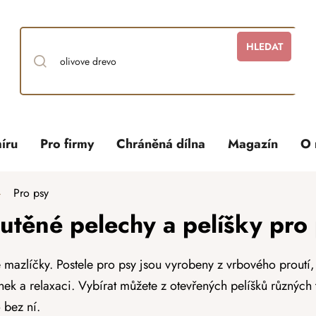
HLEDAT
íru
Pro firmy
Chráněná dílna
Magazín
O 
Pro psy
utěné pelechy a pelíšky pro
 mazlíčky. Postele pro psy jsou vyrobeny z vrbového proutí, 
k a relaxaci. Vybírat můžete z otevřených pelíšků různých tv
 bez ní.