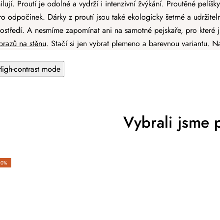
ilují. Proutí je odolné a vydrží i intenzivní žvýkání. Proutěné pel
i
ro odpočinek. Dárky z proutí jsou také ekologicky šetrné a udržiteln
s
u
ostředí. A nesmíme zapomínat ani na samotné pejskaře, pro které js
brazů na stěnu
. Stačí si jen vybrat plemeno a barevnou variantu.
High-contrast mode
Vybrali jsme 
20%