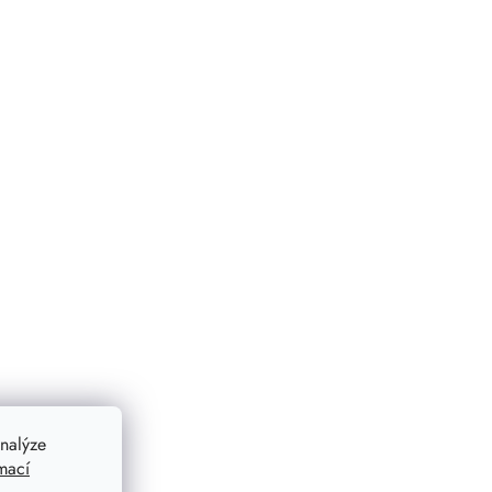
nalýze
mací