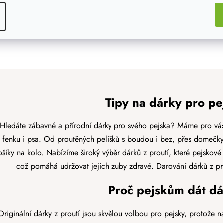
O
v
l
á
d
Tipy na dárky pro pe
a
c
Hledáte zábavné a přírodní dárky pro svého pejska? Máme pro vás
í
fenku i psa.
Od proutěných pelíšků s boudou i bez, přes domečky
p
ošíky na kolo.
Nabízíme široký výběr dárků z proutí, které pejskové 
r
v
což pomáhá udržovat jejich zuby zdravé. Darování dárků z prou
k
y
Proč pejskům dát dá
v
ý
Originální dárky
z proutí jsou skvělou volbou pro pejsky, protože nab
p