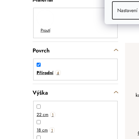
Nastavení
Povrch
Přírodní
4
Výška
k
22 cm
1
18 cm
1