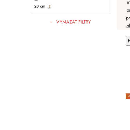
m
28 cm
2
p
pr
VYMAZAT FILTRY
o
-