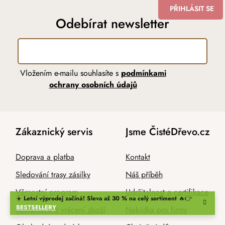
PŘIHLÁSIT SE
Odebírat newsletter
Vložením e-mailu souhlasíte s
podmínkami
ochrany osobních údajů
Zákaznický servis
Jsme ČistéDřevo.cz
Doprava a platba
Kontakt
Sledování trasy zásilky
Náš příběh
Věrnostní program
Udržitelnost a certifikace
☀️
Letní výprodej začíná! Sleva až 30 % na celý sortiment
🔥👉
BESTSELLERY
Reklamace a vrácení zboží
Nabídka pro firmy