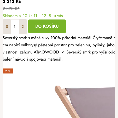
2 312 Kč
2 890 Kč
Skladem > 10 ks
11. - 12. 8. u vás
DO KOŠÍKU
Severský smrk s méně suky 100% přírodní materiál Čtyřstranně hoblovaný masiv Dopřejte si radost z vlastní úrody a vytvořte si zahrádku přesně podle svých představ. Dřevěný vyvýšený záhon 160 × 100 × 60
cm nabízí velkorysý pěstební prostor pro zeleninu, bylinky, jahody
vlastnosti záhonu ATMOWOOD ✓ Severský smrk pro vyšší odolnost.
balení návod i spojovací materiál.
-20%