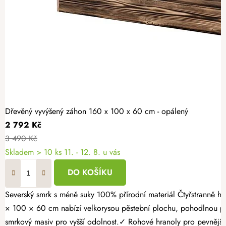
Dřevěný vyvýšený záhon 160 x 100 x 60 cm - opálený
2 792 Kč
3 490 Kč
Skladem > 10 ks
11. - 12. 8. u vás
DO KOŠÍKU
Severský smrk s méně suky 100% přírodní materiál Čtyřstranně hoblovaný masiv Proměňte svou zahradu v místo plné čerstvé zeleniny, voňavých bylinek a sladkých jahod. Opálený dřevěný vyvýšený záhon 160
× 100 × 60 cm nabízí velkorysou pěstební plochu, pohodlnou pr
smrkový masiv pro vyšší odolnost.✓ Rohové hranoly pro pevnější k