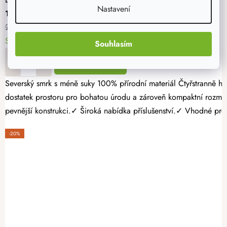
Nastavení
1 672 Kč
2 090 Kč
Skladem > 10 ks
Souhlasím
DO KOŠÍKU
Severský smrk s méně suky 100% přírodní materiál Čtyřstranně hoblovaný masiv Pěstujte vlastní zeleninu, bylinky nebo jahody jednoduše a s radostí. Dřevěný vyvýšený záhon 120 × 60 × 60 cm nabízí
dostatek prostoru pro bohatou úrodu a zároveň kompaktní rozmě
pevnější konstrukci.✓ Široká nabídka příslušenství.✓ Vhodné pro p
-20%