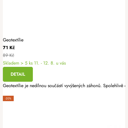
Geotextílie
71 Kč
89 Kč
Skladem
> 5 ks
11. - 12. 8. u vás
DETAIL
Geotextílie je nedílnou součástí vyvýšených záhonů. Spolehlivě oc
-20%