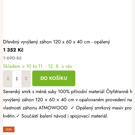
Dřevěný vyvýšený záhon 120 x 60 x 40 cm - opálený
1 352 Kč
1 690 Kč
Skladem > 10 ks
11. - 12. 8. u vás
DO KOŠÍKU
Severský smrk s méně suky 100% přírodní materiál Čtyřstranně hoblovaný masiv Vypěstujte si čerstvé bylinky, zeleninu nebo jahody v záhonu, který spojuje přírodní vzhled s dlouhou životností. Dřevěný
vyvýšený záhon 120 × 60 × 40 cm v opalovaném provedení nabízí
vlastnosti záhonu ATMOWOOD ✓ Opálený smrkový masiv pro vyšší 
květin.✓ Součástí balení návod i spojovací materiál.
-20%