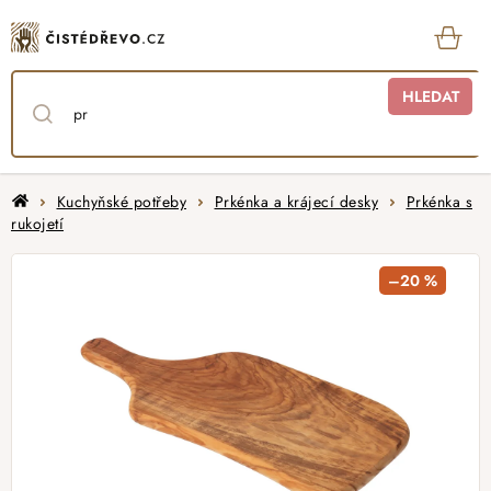
Přejít
na
obsah
KOŠ
HLEDAT
Domů
Kuchyňské potřeby
Prkénka a krájecí desky
Prkénka s
rukojetí
–20 %