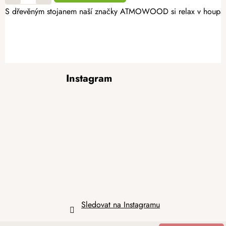
S dřevěným stojanem naší značky ATMOWOOD si relax v houpací sí
Z
Instagram
á
p
a
t
í
Sledovat na Instagramu