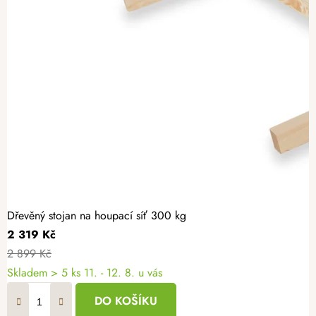
Dřevěný stojan na houpací síť 300 kg
2 319 Kč
2 899 Kč
Skladem
> 5 ks
11. - 12. 8. u vás
DO KOŠÍKU