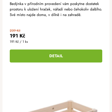
Bedýnka v přírodním provedení vám poskytne dostatek
prostoru k uložení hraček, nářadí nebo čehokoliv dalšího.
Své místo najde doma, v dílně i na zahradě.
239 Kč
191 Kč
Měrná
191 Kč / 1 ks
cena:
DETAIL