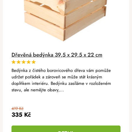
Dřevěná bedýnka 39,5 x 29,5 x 22 cm
Bedýnka z čistého borovicového dřeva vám pomůže
udržet pořádek a zároveň se může stát krásným
doplňkem interiéru. Bedýnku zasíláme v rozloženém
stavu, ale nemějte obavy,...
419 Kč
335 Kč