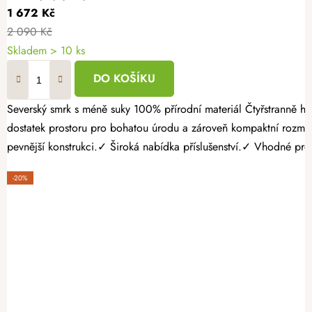
1 672 Kč
2 090 Kč
Skladem > 10 ks
DO KOŠÍKU
Severský smrk s méně suky 100% přírodní materiál Čtyřstranně hoblovaný masiv Pěstujte vlastní zeleninu, bylinky nebo jahody jednoduše a s radostí. Dřevěný vyvýšený záhon 120 × 60 × 60 cm nabízí
dostatek prostoru pro bohatou úrodu a zároveň kompaktní rozmě
pevnější konstrukci.✓ Široká nabídka příslušenství.✓ Vhodné pro p
-20%