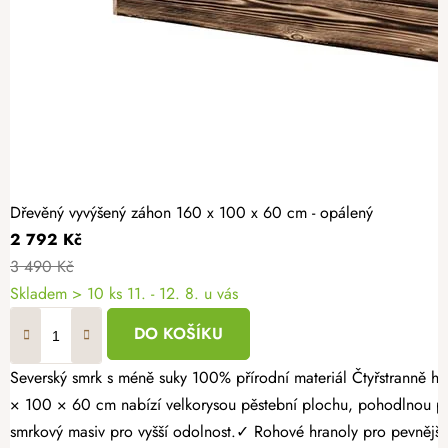
Dřevěný vyvýšený záhon 160 x 100 x 60 cm - opálený
2 792 Kč
3 490 Kč
Skladem > 10 ks
11. - 12. 8. u vás
DO KOŠÍKU
Severský smrk s méně suky 100% přírodní materiál Čtyřstranně hoblovaný masiv Proměňte svou zahradu v místo plné čerstvé zeleniny, voňavých bylinek a sladkých jahod. Opálený dřevěný vyvýšený záhon 160
× 100 × 60 cm nabízí velkorysou pěstební plochu, pohodlnou pr
smrkový masiv pro vyšší odolnost.✓ Rohové hranoly pro pevnější k