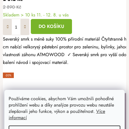
2 890 Kč
Skladem > 10 ks
11. - 12. 8. u vás
DO KOŠÍKU
Severský smrk s méně suky 100% přírodní materiál Čtyřstranně hoblovaný masiv Dopřejte si radost z vlastní úrody a vytvořte si zahrádku přesně podle svých představ. Dřevěný vyvýšený záhon 160 × 100 × 60
cm nabízí velkorysý pěstební prostor pro zeleninu, bylinky, jahody
vlastnosti záhonu ATMOWOOD ✓ Severský smrk pro vyšší odolnost.
balení návod i spojovací materiál.
-20%
Používáme cookies, abychom Vám umožnili pohodlné
prohlížení webu a díky analýze provozu webu neustále
zlepšovali jeho funkce, výkon a použitelnost.
Více
informací