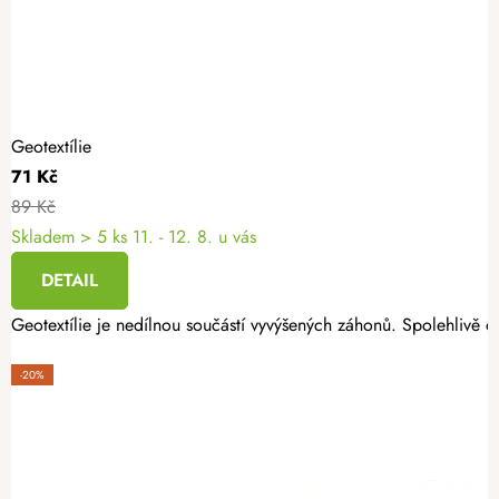
Geotextílie
71 Kč
89 Kč
Skladem
> 5 ks
11. - 12. 8. u vás
DETAIL
Geotextílie je nedílnou součástí vyvýšených záhonů. Spolehlivě oc
-20%