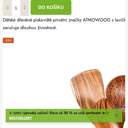
DO KOŠÍKU
Dětské dřevěné pískoviště privátní značky ATMOWOOD s lavičkami 
zaručuje dlouhou živostnost.
-20%
☀️
Letní výprodej začíná! Sleva až 30 % na celý sortiment
🔥👉
BESTSELLERY