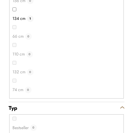
156 cm
0
134 cm
1
66 cm
0
110 cm
0
132 cm
0
74 cm
0
Typ
Bestseller
0