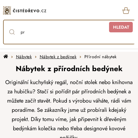
Přejít
na
obsah
KOŠ
HLEDAT
Domů
Nábytek
Nábytek z bedýnek
Přírodní nábytek
Nábytek z přírodních bedýnek
Originální kuchyňský regál, noční stolek nebo knihovna
za hubičku? Stačí si pořídit pár přírodních
bedýnek a
můžete začít stavět. Pokud s výrobou váháte, rádi vám
poradíme. Se zákazníky jsme už probírali kdejaký
projekt. Díky tomu víme, jak připevnit k dřevěným
bedýnkám kolečka nebo třeba designové kovové
nožičky.