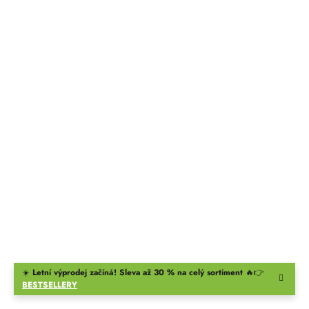
☀️
Letní výprodej začíná! Sleva až 30 % na celý sortiment
🔥👉
BESTSELLERY