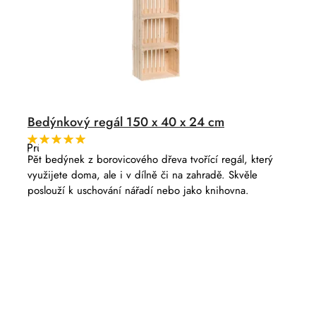
Bedýnkový regál 150 x 40 x 24 cm
Průměrné
hodnocení
Pět bedýnek z borovicového dřeva tvořící regál, který
produktu
využijete doma, ale i v dílně či na zahradě. Skvěle
je
5,0
poslouží k uschování nářadí nebo jako knihovna.
z
5
hvězdiček.