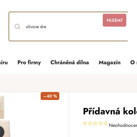
HLEDAT
íru
Pro firmy
Chráněná dílna
Magazín
O 
–40 %
Přídavná ko
Neohodnoce