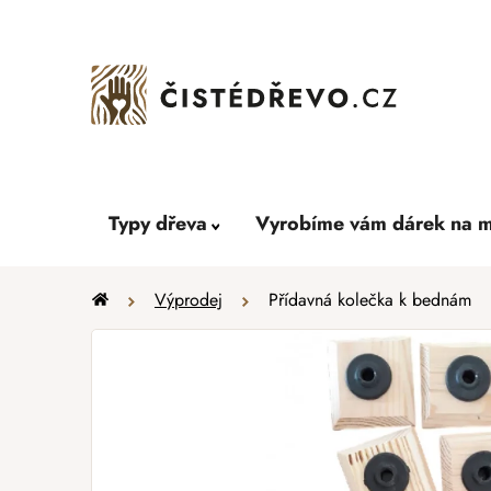
Přejít
na
obsah
Typy dřeva
Vyrobíme vám dárek na m
Domů
Výprodej
Přídavná kolečka k bednám