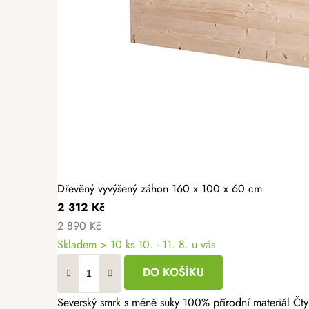
Dřevěný vyvýšený záhon 160 x 100 x 60 cm
2 312 Kč
2 890 Kč
Skladem > 10 ks
10. - 11. 8. u vás
DO KOŠÍKU
Severský smrk s méně suky 100% přírodní materiál Čtyřstranně hoblovaný masiv Dopřejte si radost z vlastní úrody a vytvořte si zahrádku přesně podle svých představ. Dřevěný vyvýšený záhon 160 × 100 × 60