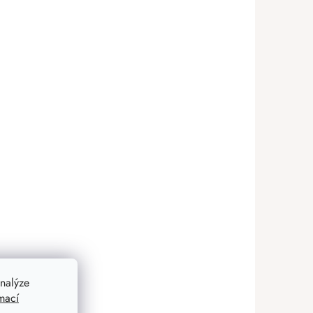
nalýze
mací