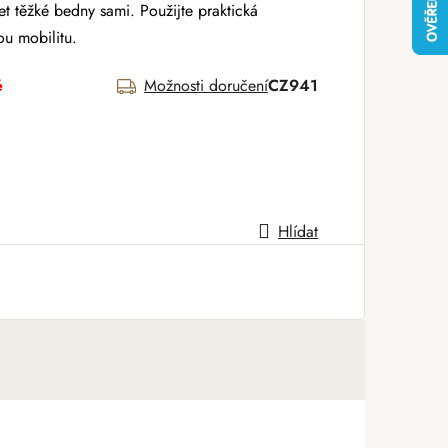
t těžké bedny sami. Použijte praktická
ou mobilitu.
é
Možnosti doručení
CZ941
Hlídat