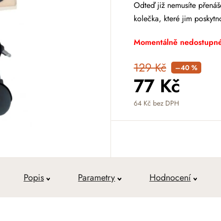
Odteď již nemusíte přenáše
kolečka, které jim poskytn
Momentálně nedostupn
129 Kč
–40 %
77 Kč
64 Kč bez DPH
Měrná cena:
Popis
Parametry
Hodnocení