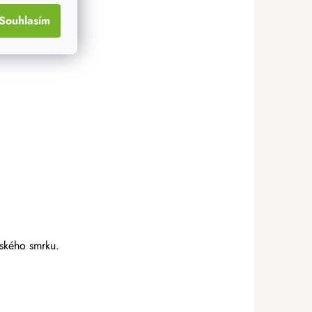
Souhlasím
eského smrku.