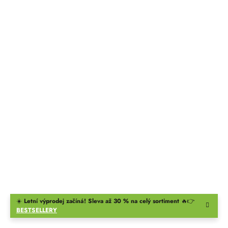
☀️
Letní výprodej začíná! Sleva až 30 % na celý sortiment
🔥👉
BESTSELLERY