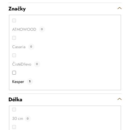
Značky
ATMOWOOD
0
Casaria
0
ČistéDřevo
0
Kesper
1
Délka
30 cm
0