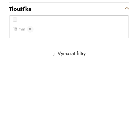
Tloušťka
18 mm
0
Vymazat filtry