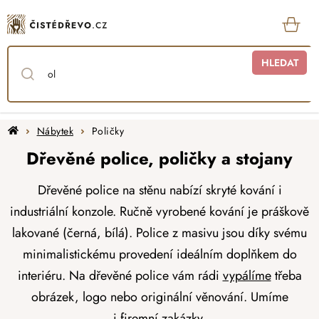
Přejít
na
obsah
KOŠ
HLEDAT
Domů
Nábytek
Poličky
Dřevěné police, poličky a stojany
Dřevěné police na stěnu nabízí skryté kování i
industriální konzole. Ručně vyrobené kování je práškově
lakované (černá, bílá). Police z masivu jsou díky svému
minimalistickému provedení ideálním doplňkem do
interiéru.
Na dřevěné police vám rádi
vypálíme
třeba
obrázek, logo nebo originální věnování. Umíme
i
firemní zakázky.