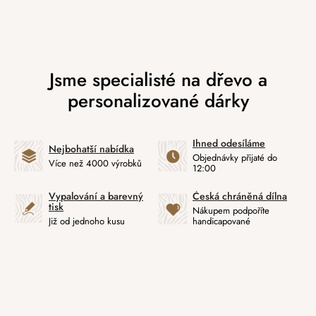
Ihned odesíláme
Nejbohatší nabídka
Objednávky přijaté do
Více než 4000 výrobků
12:00
Vypalování a barevný
Česká chráněná dílna
tisk
Nákupem podpoříte
Již od jednoho kusu
handicapované