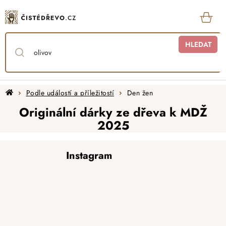
Přejít
na
obsah
KOŠ
HLEDAT
Domů
Podle událostí a příležitostí
Den žen
Originální dárky ze dřeva k MDŽ
2025
Z
Instagram
á
p
a
t
í