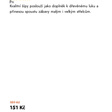
Průměrné
hodnocení
Kvalitní šípy poslouží jako doplněk k dřevěnému luku a
produktu
přinesou spoustu zábavy malým i velkým střelcům.
je
5,0
z
5
hvězdiček.
189 Kč
151 Kč