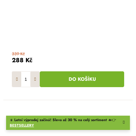
339 Kč
288 Kč
DO KOŠÍKU
☀️
Letní výprodej začíná! Sleva až 30 % na celý sortiment
🔥👉
BESTSELLERY