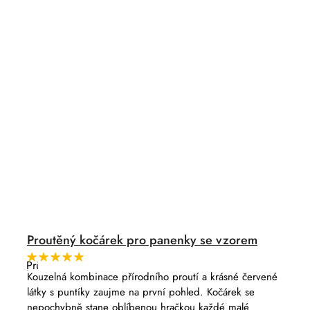
Proutěný kočárek pro panenky se vzorem
Průměrné
hodnocení
Kouzelná kombinace přírodního proutí a krásné červené
produktu
látky s puntíky zaujme na první pohled. Kočárek se
je
5,0
nepochybně stane oblíbenou hračkou každé malé