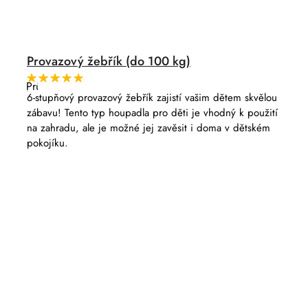
Provazový žebřík (do 100 kg)
Průměrné
hodnocení
6-stupňový provazový žebřík zajistí vašim dětem skvělou
produktu
zábavu! Tento typ houpadla pro děti je vhodný k použití
je
5,0
na zahradu, ale je možné jej zavěsit i doma v dětském
z
pokojíku.
5
hvězdiček.