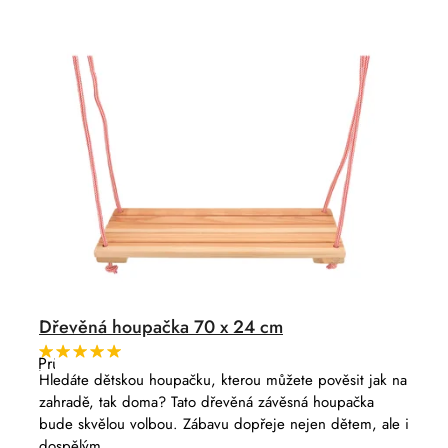
í
d
p
u
r
k
o
t
d
ů
u
k
t
ů
Dřevěná houpačka 70 x 24 cm
Průměrné
hodnocení
Hledáte dětskou houpačku, kterou můžete pověsit jak na
produktu
zahradě, tak doma? Tato dřevěná závěsná houpačka
je
5,0
bude skvělou volbou. Zábavu dopřeje nejen dětem, ale i
z
dospělým.
5