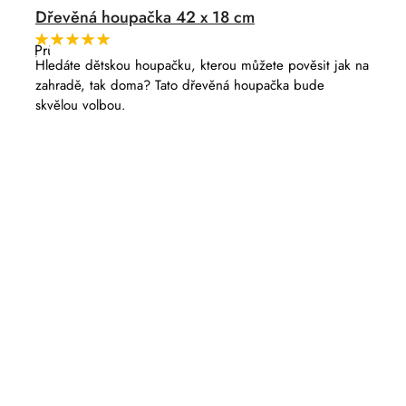
Dřevěná houpačka 42 x 18 cm
Průměrné
hodnocení
Hledáte dětskou houpačku, kterou můžete pověsit jak na
produktu
zahradě, tak doma? Tato dřevěná houpačka bude
je
5,0
skvělou volbou.
z
5
hvězdiček.