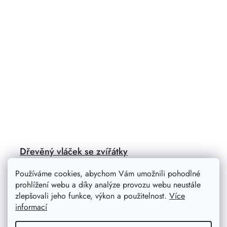
Dřevěný vláček se zvířátky
Dřevěný vláček v krásných barvách a několik zvířecích
Používáme cookies, abychom Vám umožnili pohodlné
pasažérů zabaví každé zvídavé dítě. Skládací lokomotiva
prohlížení webu a díky analýze provozu webu neustále
je navíc skvělá na procvičování jemné motoriky.
zlepšovali jeho funkce, výkon a použitelnost.
Více
informací