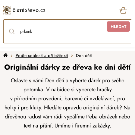
Přejít
na
obsah
KOŠ
HLEDAT
Domů
Podle událostí a příležitostí
Den dětí
Originální dárky ze dřeva ke dni dětí
Oslavte s námi Den dětí a vyberte dárek pro svého
potomka. V nabídce si vyberete hračky
v
přírodním
provedení,
barevné či vzdělávací,
pro
holky
i pro kluky.
Hledáte opravdu originální dárek?
Na
dřevěnou radost vám rádi
vypálíme
třeba obrázek nebo
text na přání. Umíme i
firemní zakázky.