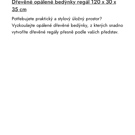
Dřevěné opálené bedýnky regál 120 x 30 x
35 cm
Potřebujete praktický a stylový úložný prostor?
Vyzkoušejte opálené dřevěné bedýnky, z kterých snadno
vytvoříte dřevěné regály přesně podle vašich představ.