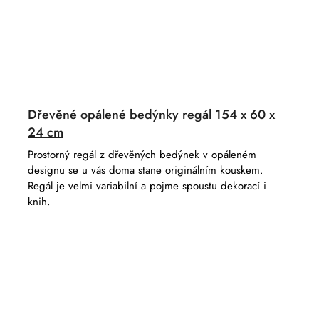
Dřevěné opálené bedýnky regál 154 x 60 x
24 cm
Prostorný regál z dřevěných bedýnek v opáleném
designu se u vás doma stane originálním kouskem.
Regál je velmi variabilní a pojme spoustu dekorací i
knih.