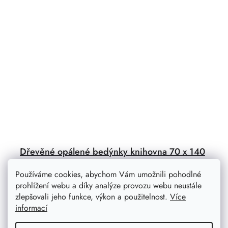
Dřevěné opálené bedýnky knihovna 70 x 140
x 24 cm
Používáme cookies, abychom Vám umožnili pohodlné
Stylová knihovna z dřevěných bedýnek v opáleném
prohlížení webu a díky analýze provozu webu neustále
designu se u vás doma stane originálním kouskem. Je
zlepšovali jeho funkce, výkon a použitelnost.
Více
prostorná, variabilní a zvládne pojmout spoustu
informací
kvalitního čtení.