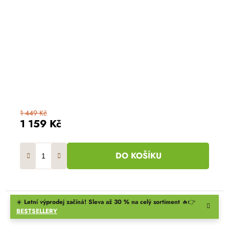
1 449 Kč
1 159 Kč
DO KOŠÍKU
☀️
Letní výprodej začíná! Sleva až 30 % na celý sortiment
🔥👉
BESTSELLERY