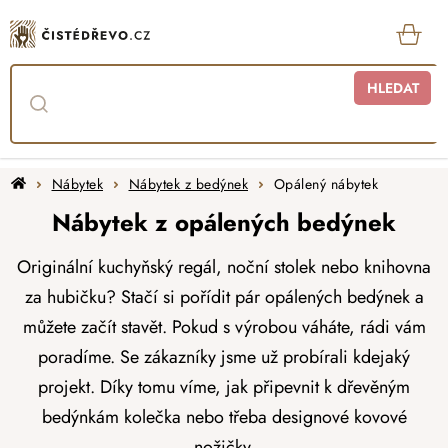
Přejít
na
obsah
KOŠ
HLEDAT
Domů
Nábytek
Nábytek z bedýnek
Opálený nábytek
Nábytek z opálených bedýnek
Originální kuchyňský regál, noční stolek nebo knihovna
za hubičku? Stačí si pořídit pár opálených
bedýnek a
můžete začít stavět. Pokud s výrobou váháte, rádi vám
poradíme. Se zákazníky jsme už probírali kdejaký
projekt. Díky tomu víme, jak připevnit k dřevěným
bedýnkám kolečka nebo třeba designové kovové
nožičky.