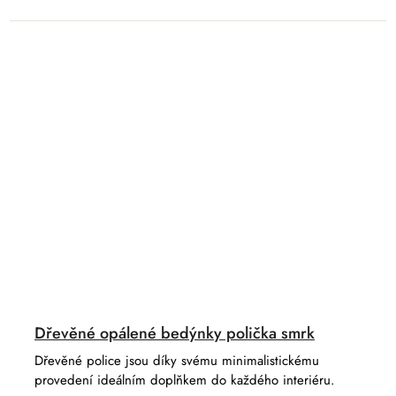
Dřevěné opálené bedýnky polička smrk
Dřevěné police jsou díky svému minimalistickému
provedení ideálním doplňkem do každého interiéru.