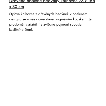
Dřevěné opálené bedýnky knihovna 78 x 156
x 30 cm
Stylová knihovna z dřevěných bedýnek v opáleném
designu se u vás doma stane originálním kouskem. Je
prostorná, variabilní a zvládne pojmout spoustu
kvalitního čtení.