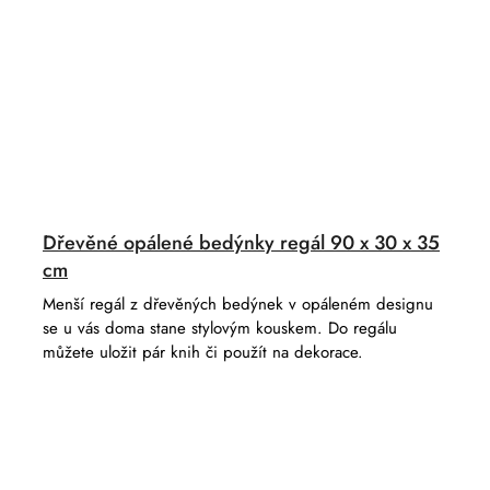
Dřevěné opálené bedýnky regál 90 x 30 x 35
cm
Menší regál z dřevěných bedýnek v opáleném designu
se u vás doma stane stylovým kouskem. Do regálu
můžete uložit pár knih či použít na dekorace.