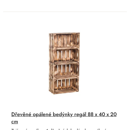
Dřevěné opálené bedýnky regál 88 x 40 x 20
cm