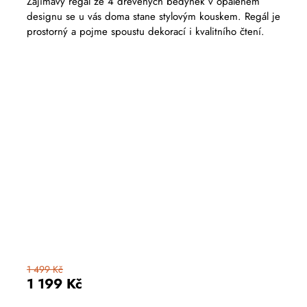
Zajímavý regál ze 4 dřevěných bedýnek v opáleném
designu se u vás doma stane stylovým kouskem. Regál je
prostorný a pojme spoustu dekorací i kvalitního čtení.
1 499 Kč
1 199 Kč