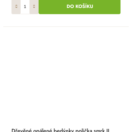
DO KOŠÍKU
Dřevěné opálené bedýnky polička smrk II