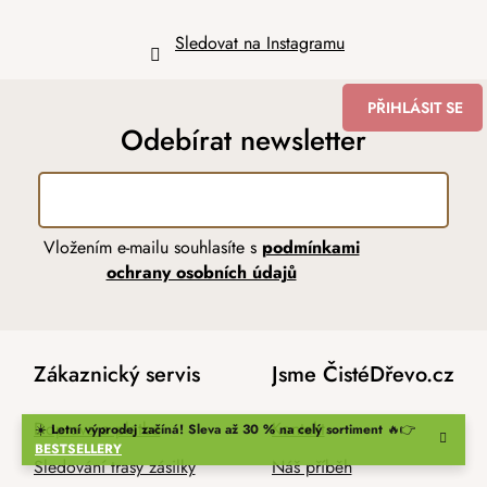
Sledovat na Instagramu
PŘIHLÁSIT SE
Odebírat newsletter
Vložením e-mailu souhlasíte s
podmínkami
ochrany osobních údajů
Zákaznický servis
Jsme ČistéDřevo.cz
Doprava a platba
Kontakt
☀️
Letní výprodej začíná! Sleva až 30 % na celý sortiment
🔥👉
BESTSELLERY
Sledování trasy zásilky
Náš příběh