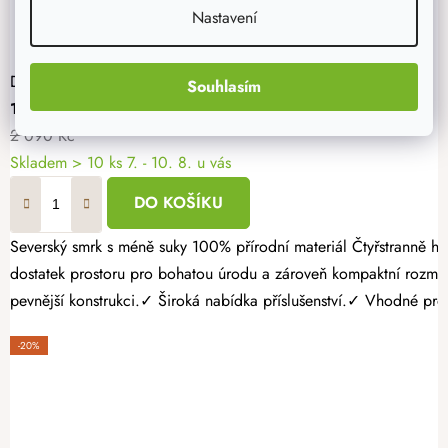
Nastavení
Dřevěný vyvýšený záhon 120 x 60 x 60 cm
Souhlasím
1 672 Kč
2 090 Kč
Skladem > 10 ks
7. - 10. 8. u vás
DO KOŠÍKU
Severský smrk s méně suky 100% přírodní materiál Čtyřstranně hoblovaný masiv Pěstujte vlastní zeleninu, bylinky nebo jahody jednoduše a s radostí. Dřevěný vyvýšený záhon 120 × 60 × 60 cm nabízí
dostatek prostoru pro bohatou úrodu a zároveň kompaktní rozmě
pevnější konstrukci.✓ Široká nabídka příslušenství.✓ Vhodné pro p
-20%