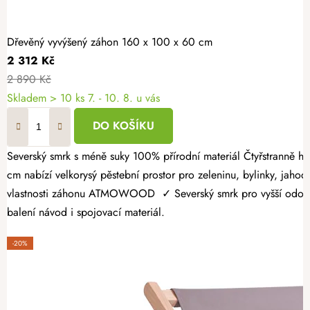
Dřevěný vyvýšený záhon 160 x 100 x 60 cm
2 312 Kč
2 890 Kč
Skladem > 10 ks
7. - 10. 8. u vás
DO KOŠÍKU
Severský smrk s méně suky 100% přírodní materiál Čtyřstranně hoblovaný masiv Dopřejte si radost z vlastní úrody a vytvořte si zahrádku přesně podle svých představ. Dřevěný vyvýšený záhon 160 × 100 × 60
cm nabízí velkorysý pěstební prostor pro zeleninu, bylinky, jahody
vlastnosti záhonu ATMOWOOD ✓ Severský smrk pro vyšší odolnost.
balení návod i spojovací materiál.
-20%