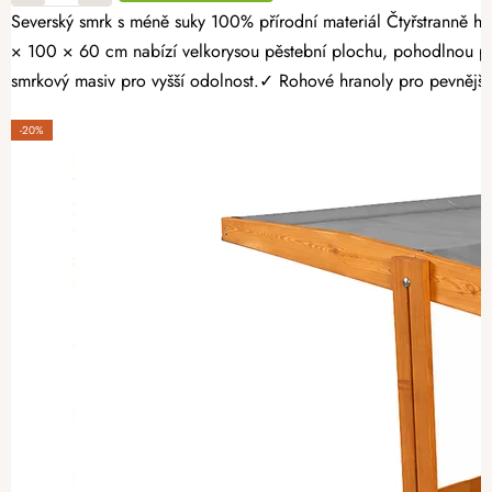
Severský smrk s méně suky 100% přírodní materiál Čtyřstranně hoblovaný masiv Proměňte svou zahradu v místo plné čerstvé zeleniny, voňavých bylinek a sladkých jahod. Opálený dřevěný vyvýšený záhon 160
× 100 × 60 cm nabízí velkorysou pěstební plochu, pohodlnou pr
smrkový masiv pro vyšší odolnost.✓ Rohové hranoly pro pevnější k
-20%