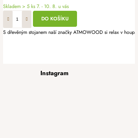
Skladem
> 5 ks
7. - 10. 8. u vás
DO KOŠÍKU
S dřevěným stojanem naší značky ATMOWOOD si relax v houpací sí
Z
Instagram
á
p
a
t
í