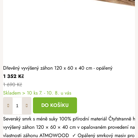
Dřevěný vyvýšený záhon 120 x 60 x 40 cm - opálený
1 352 Kč
1 690 Kč
Skladem > 10 ks
7. - 10. 8. u vás
DO KOŠÍKU
Severský smrk s méně suky 100% přírodní materiál Čtyřstranně hoblovaný masiv Vypěstujte si čerstvé bylinky, zeleninu nebo jahody v záhonu, který spojuje přírodní vzhled s dlouhou životností. Dřevěný
vyvýšený záhon 120 × 60 × 40 cm v opalovaném provedení nabízí
vlastnosti záhonu ATMOWOOD ✓ Opálený smrkový masiv pro vyšší 