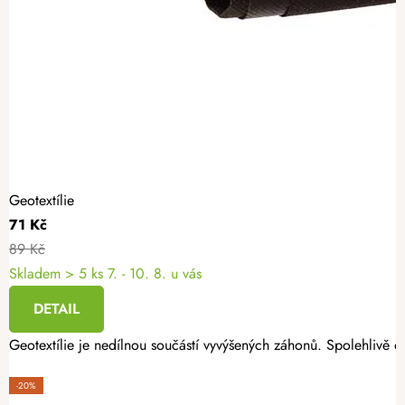
Geotextílie
71 Kč
89 Kč
Skladem
> 5 ks
7. - 10. 8. u vás
DETAIL
Geotextílie je nedílnou součástí vyvýšených záhonů. Spolehlivě oc
-20%