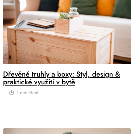
s
č
l
á
n
k
ů
Dřevěné truhly a boxy: Styl, design &
praktické využití v bytě
1 min čtení