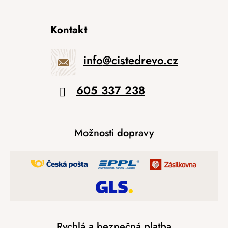
Kontakt
info
@
cistedrevo.cz
605 337 238
Možnosti dopravy
Rychlá a bezpečná platba