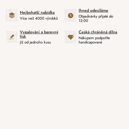
Ihned odesíláme
Nejbohatší nabídka
Objednávky přijaté do
Více než 4000 výrobků
12:00
Vypalování a barevný
Česká chráněná dílna
tisk
Nákupem podpoříte
Již od jednoho kusu
handicapované