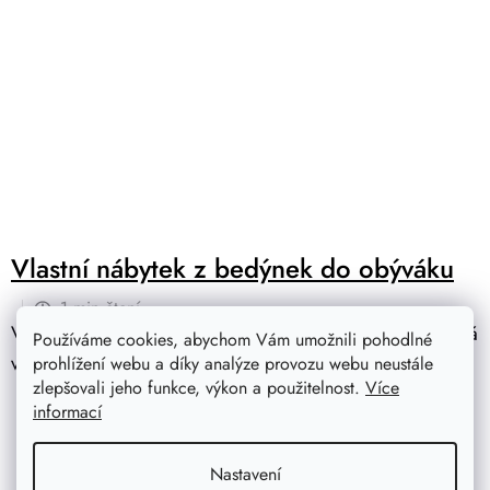
Vlastní nábytek z bedýnek do obýváku
1 min čtení
Výroba vlastního bedýnkového nábytku nemusí být žádná
Používáme cookies, abychom Vám umožnili pohodlné
věda ani pro úplné nováčky. V obývac...
prohlížení webu a díky analýze provozu webu neustále
zlepšovali jeho funkce, výkon a použitelnost.
Více
informací
Nastavení