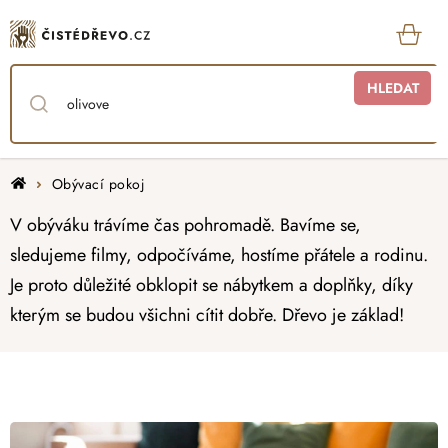
Přejít
na
obsah
KOŠ
HLEDAT
Domů
Obývací pokoj
V obýváku trávíme čas pohromadě. Bavíme se,
sledujeme filmy, odpočíváme, hostíme přátele a rodinu.
Je proto důležité obklopit se nábytkem a doplňky, díky
kterým se budou všichni cítit dobře. Dřevo je základ!
V
ý
p
i