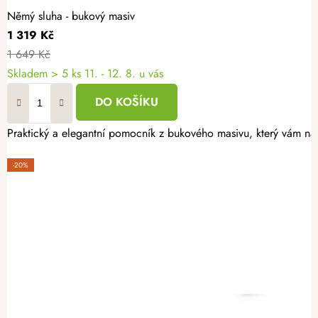
Němý sluha - bukový masiv
1 319 Kč
1 649 Kč
Skladem
> 5 ks
11. - 12. 8. u vás
DO KOŠÍKU
Praktický a elegantní pomocník z bukového masivu, který vám nab
-20%