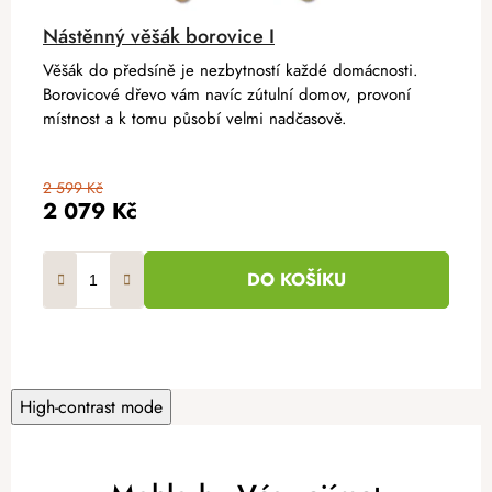
Nástěnný věšák borovice I
Věšák do předsíně je nezbytností každé domácnosti.
Borovicové dřevo vám navíc zútulní domov, provoní
místnost a k tomu působí velmi nadčasově.
2 599 Kč
2 079 Kč
DO KOŠÍKU
High-contrast mode