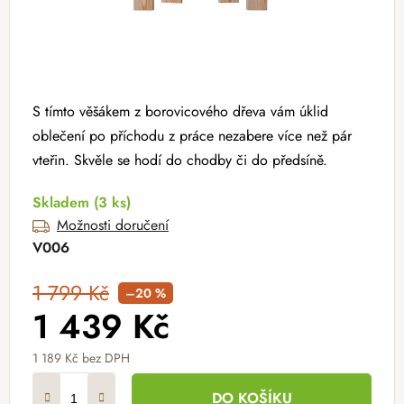
S tímto věšákem z borovicového dřeva vám úklid
oblečení po příchodu z práce nezabere více než pár
vteřin. Skvěle se hodí do chodby či do předsíně.
Skladem
(3 ks)
Možnosti doručení
V006
1 799 Kč
–20 %
1 439 Kč
1 189 Kč bez DPH
Měrná cena:
DO KOŠÍKU