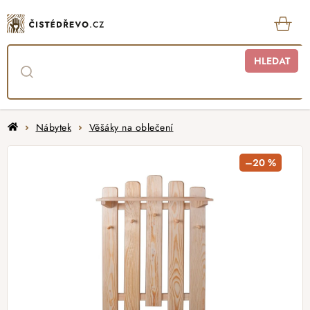
Přejít
na
obsah
KOŠ
HLEDAT
Domů
Nábytek
Věšáky na oblečení
–20 %