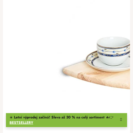
☀️
Letní výprodej začíná! Sleva až 30 % na celý sortiment
🔥👉
BESTSELLERY