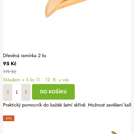
Dřevěná ramínka 2 ks
95 Kč
119 Kč
Skladem
> 5 ks
11. - 12. 8. u vás
DO KOŠÍKU
Praktický pomocník do každé šatní skříně. Možnost zavěšení kalho
-20%