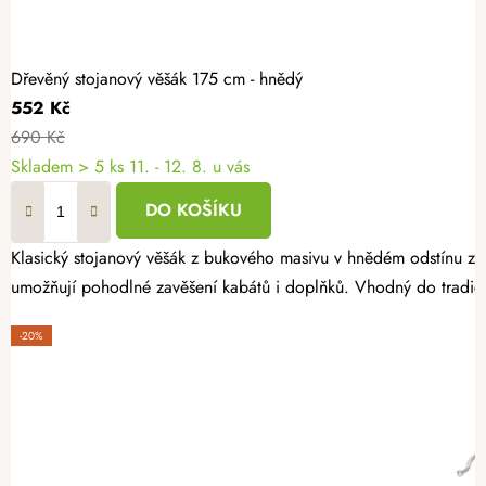
Dřevěný stojanový věšák 175 cm - hnědý
552 Kč
690 Kč
Skladem
> 5 ks
11. - 12. 8. u vás
DO KOŠÍKU
Klasický stojanový věšák z bukového masivu v hnědém odstínu zau
umožňují pohodlné zavěšení kabátů i doplňků. Vhodný do tradičn
-20%