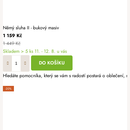
Němý sluha II - bukový masiv
1 159 Kč
1 449 Kč
Skladem
> 5 ks
11. - 12. 8. u vás
DO KOŠÍKU
Hledáte pomocníka, který se vám s radostí postará o oblečení, n
-20%