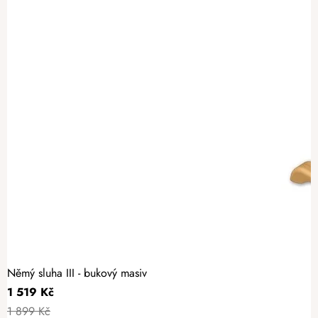
Němý sluha III - bukový masiv
1 519 Kč
1 899 Kč