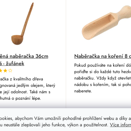
ěná naběračka 36cm
Naběračka na koření 8 
á - žufánek
Pokud používáte na koření dó
pořiďte si do každé tuto hezk
naběračku. Vždy když otevře
čka z kvalitního dřeva
nádobu s kořením, tak si poh
gnovaná jedlým olejem, který
naberete.
e její odolnost. Také nám s
hutná o poznání lépe.
č
29 Kč
 Kč
23 Kč
ookies, abychom Vám umožnili pohodlné prohlížení webu a díky a
 neustále zlepšovali jeho funkce, výkon a použitelnost.
Více infor