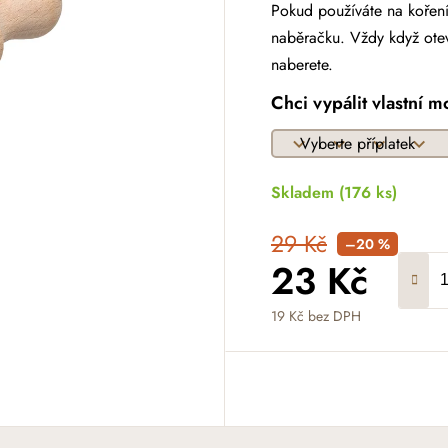
Pokud používáte na koření
naběračku. Vždy když otev
naberete.
Chci vypálit vlastní m
Skladem
(176 ks)
29 Kč
–20 %
23 Kč
19 Kč
bez DPH
Měrná cena: