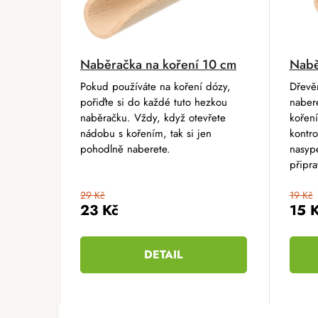
Naběračka na koření 10 cm
Nabě
Pokud používáte na koření dózy,
Dřevě
pořiďte si do každé tuto hezkou
naber
naběračku. Vždy, když otevřete
koření
nádobu s kořením, tak si jen
kontro
pohodlně naberete.
nasype
připra
29 Kč
19 Kč
23 Kč
15 
DETAIL