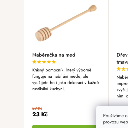
Naběračka na med
Dřev
tmav
Krásný pomocník, který výborně
funguje na nabírání medu, ale
Naběra
využijete ho i jako dekoraci v každé
impre
rustikální kuchyni.
zvyšuj
nimi c
29 Kč
319 K
23 Kč
255
Používáme c
provozu webu