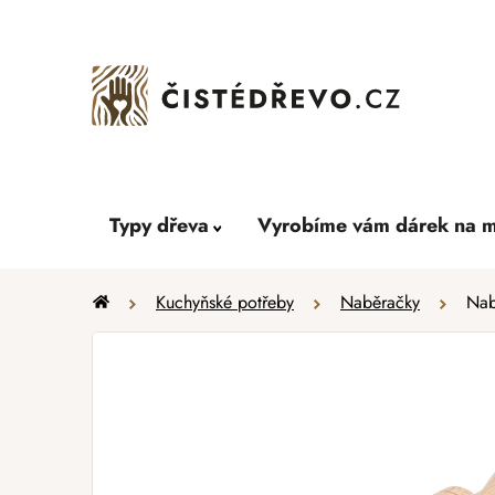
Přejít
na
obsah
Typy dřeva
Vyrobíme vám dárek na m
Domů
Kuchyňské potřeby
Naběračky
Nab