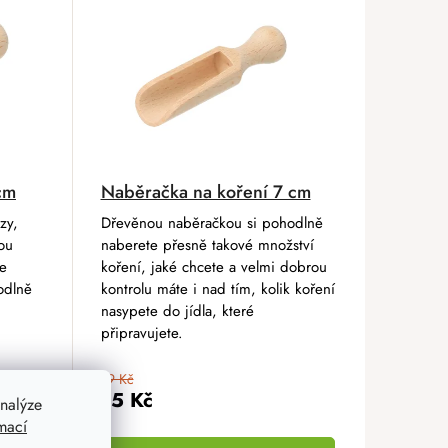
cm
Naběračka na koření 7 cm
zy,
Dřevěnou naběračkou si pohodlně
ou
naberete přesně takové množství
te
koření, jaké chcete a velmi dobrou
odlně
kontrolu máte i nad tím, kolik koření
nasypete do jídla, které
připravujete.
19 Kč
15 Kč
nalýze
mací