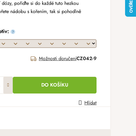
 dózy, pořiďte si do každé tuto hezkou
řete nádobu s kořením, tak si pohodlně
otiv:
?
Možnosti doručení
CZ042-9
DO KOŠÍKU
Hlídat