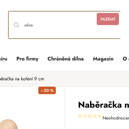
HLEDAT
íru
Pro firmy
Chráněná dílna
Magazín
O 
ěračka na koření 9 cm
–20 %
Naběračka n
Neohodnoce