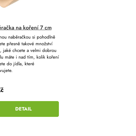
račka na koření 7 cm
nou naběračkou si pohodlně
ete přesně takové množství
, jaké chcete a velmi dobrou
lu máte i nad tím, kolik koření
te do jídla, které
vujete.
Kč
DETAIL