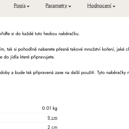
Popis
Parametry
Hodnocení
řiďte si do každé tuto hezkou naběračku.
m, tak si pohodlně naberete přesně takové množství koření, jaké c
e do jídla které připravujete.
oby a bude tak připravená zase na další použití. Tyto naběračky n
0.01 kg
9 cm
2 cm