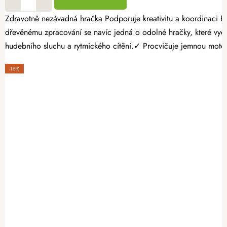
Zdravotně nezávadná hračka Podporuje kreativitu a koordinaci Bez ostrých hran a třísek Dřevěné hudební nástroje přinášejí dětem radost z objevování zvuků, rytmu i prvních melodií. Díky kvalitnímu
dřevěnému zpracování se navíc jedná o odolné hračky, které vydrží dlouhá léta a mohou pro
hudebního sluchu a rytmického cítění.✓ Procvičuje jemnou motori
-15%