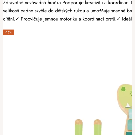
Zdravotně nezávadná hračka Podporuje kreativitu a koordinaci Bez ostrých hran a třísek Dřevěné ukulele je ideálním prvním hudebním nástrojem pro děti, které chtějí objevovat svět melodií a rytmu. Díky své
velikosti padne skvěle do dětských rukou a umožňuje snadné brnkání i první pokusy o hraní jednoduchých písniče
cítění.✓ Procvičuje jemnou motoriku a koordinaci prstů.✓ Ideáln
-15%