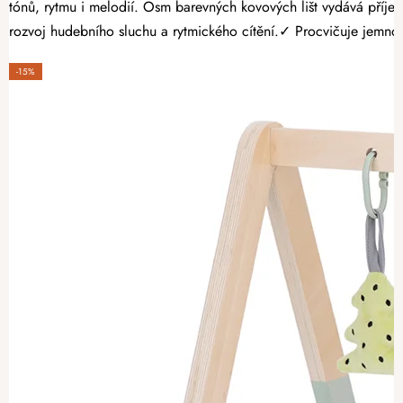
tónů, rytmu i melodií. Osm barevných kovových lišt vydává příjemné a čisté tóny, dík
rozvoj hudebního sluchu a rytmického cítění.✓ Procvičuje jemno
-15%