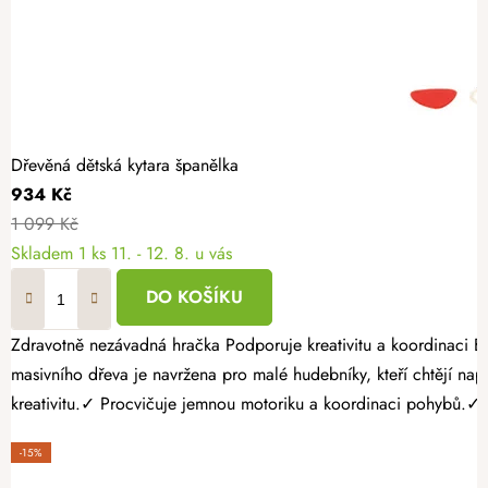
Dřevěná dětská kytara španělka
934 Kč
1 099 Kč
Skladem
1 ks
11. - 12. 8. u vás
DO KOŠÍKU
Zdravotně nezávadná hračka Podporuje kreativitu a koordinaci Bez ostrých hran a třísek Dopřejte dětem radost z objevování hudby s dětskou kytarou ve stylu klasické španělky. Tato krásná akustická hračka z
masivního dřeva je navržena pro malé hudebníky, kteří chtějí napodobovat dospělé a vyzkoušet si první 
kreativitu.✓ Procvičuje jemnou motoriku a koordinaci pohybů.✓ R
-15%