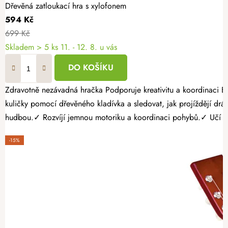
Dřevěná zatloukací hra s xylofonem
594 Kč
699 Kč
Skladem
> 5 ks
11. - 12. 8. u vás
DO KOŠÍKU
Zdravotně nezávadná hračka Podporuje kreativitu a koordinaci Bez ostrých hran a třísek Dřevěná zatloukací hra s xylofonem spojuje dvě oblíbené dětské aktivity v jedné hračce. Děti mohou zatloukat barevné
kuličky pomocí dřevěného kladívka a sledovat, jak projíždějí dráhou a dopadají na jednotlivé tóny xylofonu. Proč vybrat 
hudbou.✓ Rozvíjí jemnou motoriku a koordinaci pohybů.✓ Učí dět
-15%