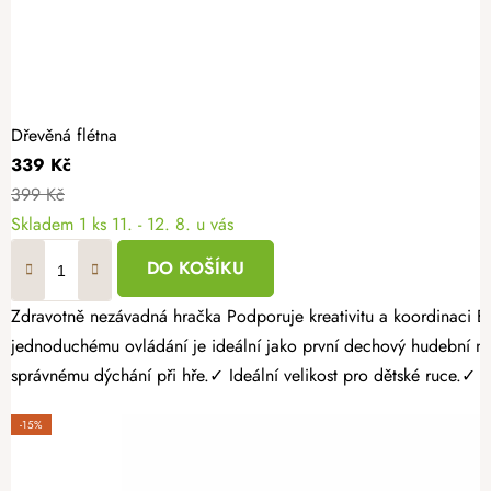
Dřevěná flétna
339 Kč
399 Kč
Skladem
1 ks
11. - 12. 8. u vás
DO KOŠÍKU
Zdravotně nezávadná hračka Podporuje kreativitu a koordinaci Bez ostrých hran a třísek Objevte kouzlo hudby s dřevěnou zobcovou flétnou, která dětem otevírá dveře do světa melodií a rytmu. Díky
jednoduchému ovládání je ideální jako první dechový hudební nástroj pro malé začátečníky. Proč vybrat dětem dřevěnou flétnu? ✓ Podporu
správnému dýchání při hře.✓ Ideální velikost pro dětské ruce.✓ 
-15%