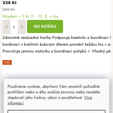
228 Kč
269 Kč
Skladem
> 5 ks
11. - 12. 8. u vás
DO KOŠÍKU
Zdravotně nezávadná hračka Podporuje kreativitu a koordinaci Bez ostrých hran a třísek Dřevěný xylofon je ideální hudební hračka pro děti, které rády objevují nové zvuky a rytmy. Barevné kovové tóny v
kombinaci s kvalitním bukovým dřevem promění každou hru v zábavné seznamování se světem hudby. Proč vybrat právě dřevěn
Procvičuje jemnou motoriku a koordinaci pohybů.✓ Vhodný jako 
-15%
Používáme cookies, abychom Vám umožnili pohodlné
prohlížení webu a díky analýze provozu webu neustále
zlepšovali jeho funkce, výkon a použitelnost.
Více
informací