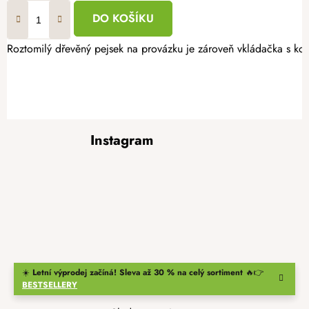
DO KOŠÍKU
Roztomilý dřevěný pejsek na provázku je zároveň vkládačka s kost
Z
Instagram
á
p
a
t
í
☀️
Letní výprodej začíná! Sleva až 30 % na celý sortiment
🔥👉
BESTSELLERY