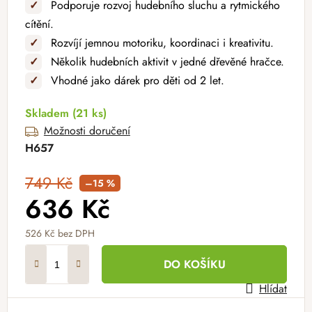
✓
Podporuje rozvoj hudebního sluchu a rytmického
cítění.
✓
Rozvíjí jemnou motoriku, koordinaci i kreativitu.
✓
Několik hudebních aktivit v jedné dřevěné hračce.
✓
Vhodné jako dárek pro děti od 2 let
.
Skladem
(21 ks)
Možnosti doručení
H657
749 Kč
–15 %
636 Kč
526 Kč bez DPH
Měrná cena:
DO KOŠÍKU
Hlídat