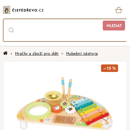
Přejít
na
obsah
KOŠ
HLEDAT
Domů
Hračky a zboží pro děti
Hubební nástroje
–15 %