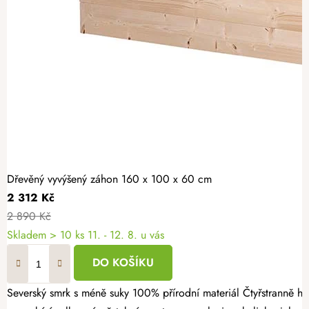
Dřevěný vyvýšený záhon 160 x 100 x 60 cm
2 312 Kč
2 890 Kč
Skladem > 10 ks
11. - 12. 8. u vás
DO KOŠÍKU
Severský smrk s méně suky 100% přírodní materiál Čtyřstranně hoblovaný masiv Dopřejte si radost z vlastní úrody a vytvořte si zahrádku přesně podle svých představ. Dřevěný vyvýšený záhon 160 × 100 × 60