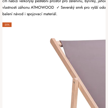
cm nabízí velkorysý pěstební prostor pro zeleninu, bylinky, jahody
vlastnosti záhonu ATMOWOOD ✓ Severský smrk pro vyšší odolnost.
balení návod i spojovací materiál.
-20%