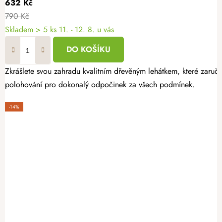
632 Kč
790 Kč
Skladem
> 5 ks
11. - 12. 8. u vás
DO KOŠÍKU
Zkrášlete svou zahradu kvalitním dřevěným lehátkem, které zaruču
polohování pro dokonalý odpočinek za všech podmínek.
-14%