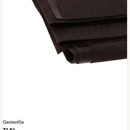
Geotextílie
71 Kč