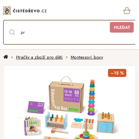
Přejít
na
obsah
KOŠ
HLEDAT
Domů
Hračky a zboží pro děti
Montessori boxy
–15 %