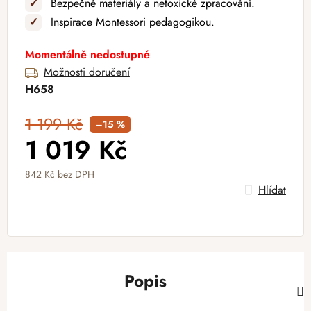
✓
Bezpečné materiály a netoxické zpracování.
✓
Inspirace Montessori pedagogikou.
Momentálně nedostupné
Možnosti doručení
H658
1 199 Kč
–15 %
1 019 Kč
842 Kč bez DPH
Hlídat
Měrná cena:
Popis