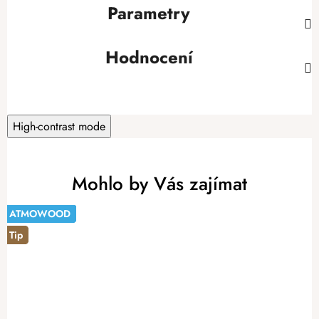
Parametry
Hodnocení
High-contrast mode
Mohlo by Vás zajímat
ATMOWOOD
ATMOWOOD
Tip
ATMOWOOD
ATMOWOOD
ATMOWOOD
ATMOWOOD
ATMOWOOD
ATMOWOOD
ATMOWOOD
-14%
Tip
Tip