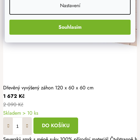
Nastavení
Souhlasím
Dřevěný vyvýšený záhon 120 x 60 x 60 cm
1 672 Kč
2 090 Kč
Skladem > 10 ks
DO KOŠÍKU
Severský smrk s méně suky 100% přírodní materiál Čtyřstranně hoblovaný masiv Pěstujte vlastní zeleninu, bylinky nebo jahody jednoduše a s radostí. Dřevěný vyvýšený záhon 120 × 60 × 60 cm nabízí