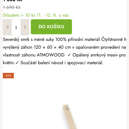
1 690 Kč
Skladem > 10 ks
11. - 12. 8. u vás
DO KOŠÍKU
Severský smrk s méně suky 100% přírodní materiál Čtyřstranně hoblovaný masiv Vypěstujte si čerstvé bylinky, zeleninu nebo jahody v záhonu, který spojuje přírodní vzhled s dlouhou životností. Dřevěný
vyvýšený záhon 120 × 60 × 40 cm v opalovaném provedení nabízí
vlastnosti záhonu ATMOWOOD ✓ Opálený smrkový masiv pro vyšší 
květin.✓ Součástí balení návod i spojovací materiál.
-20%