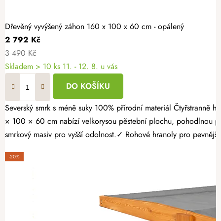
Dřevěný vyvýšený záhon 160 x 100 x 60 cm - opálený
2 792 Kč
3 490 Kč
Skladem > 10 ks
11. - 12. 8. u vás
DO KOŠÍKU
Severský smrk s méně suky 100% přírodní materiál Čtyřstranně hoblovaný masiv Proměňte svou zahradu v místo plné čerstvé zeleniny, voňavých bylinek a sladkých jahod. Opálený dřevěný vyvýšený záhon 160
× 100 × 60 cm nabízí velkorysou pěstební plochu, pohodlnou pr
smrkový masiv pro vyšší odolnost.✓ Rohové hranoly pro pevnější k
-20%