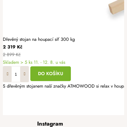
Dřevěný stojan na houpací síť 300 kg
2 319 Kč
2 899 Kč
Skladem
> 5 ks
11. - 12. 8. u vás
DO KOŠÍKU
S dřevěným stojanem naší značky ATMOWOOD si relax v houpací sí
Z
Instagram
á