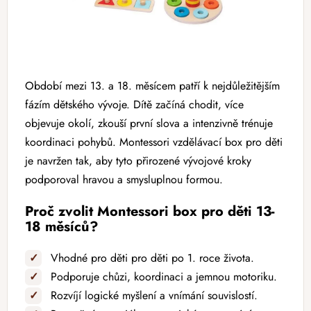
Období mezi 13. a 18. měsícem patří k nejdůležitějším
fázím dětského vývoje. Dítě začíná chodit, více
objevuje okolí, zkouší první slova a intenzivně trénuje
koordinaci pohybů. Montessori vzdělávací box pro děti
je navržen tak, aby tyto přirozené vývojové kroky
podporoval hravou a smysluplnou formou.
Proč zvolit Montessori box pro děti 13-
18 měsíců?
✓
Vhodné pro děti pro děti po 1. roce života.
✓
Podporuje chůzi, koordinaci a jemnou motoriku.
✓
Rozvíjí logické myšlení a vnímání souvislostí.