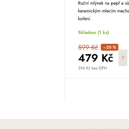
Ruční mlýnek na pepř a sů
keramickým mlecím mechan
koření.
Skladem
(1 ks)
599 Kč
–20 %
479 Kč
396 Kč bez DPH
Měrná cena: