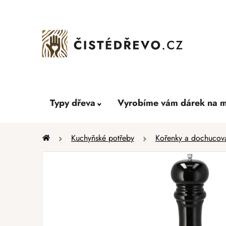
Přejít
na
obsah
Typy dřeva
Vyrobíme vám dárek na m
Domů
Kuchyňské potřeby
Kořenky a dochucov