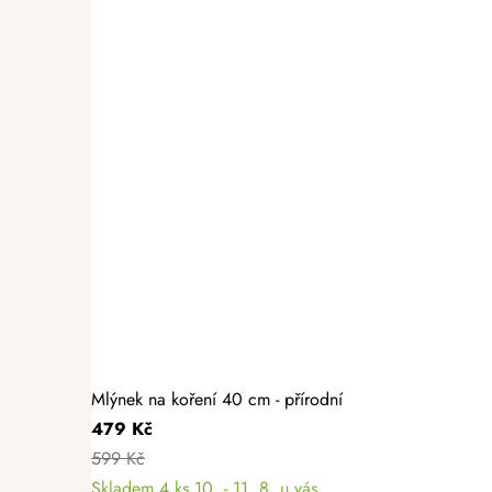
Mlýnek na koření 40 cm - přírodní
479 Kč
599 Kč
Skladem
4 ks
10. - 11. 8. u vás