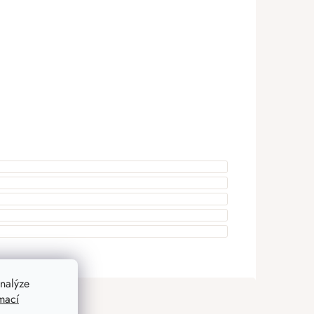
nalýze
mací