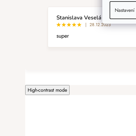
s
Nastavení
h
o
Stanislava Veselá
d
|
28.12.2023
n
super
o
c
e
n
í
High-contrast mode