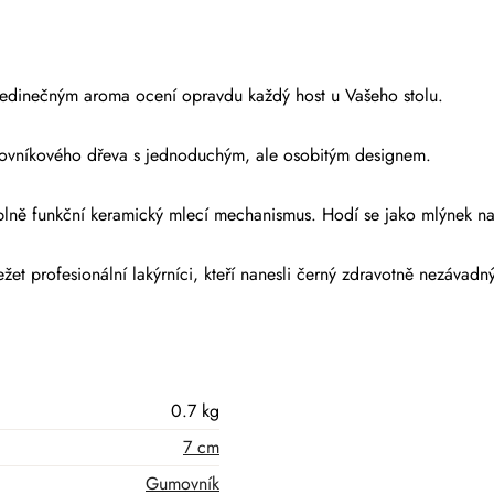
 jedinečným aroma ocení opravdu každý host u Vašeho stolu.
movníkového dřeva s jednoduchým, ale osobitým designem.
 plně funkční keramický mlecí mechanismus. Hodí se jako mlýnek na 
žet profesionální lakýrníci, kteří nanesli černý zdravotně nezávadný
0.7 kg
7 cm
Gumovník