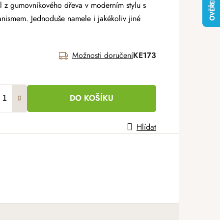
l z gumovníkového dřeva v moderním stylu s
ismem. Jednoduše namele i jakékoliv jiné
Možnosti doručení
KE173
DO KOŠÍKU
Hlídat