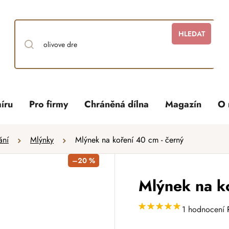
HLEDAT
íru
Pro firmy
Chráněná dílna
Magazín
O 
ání
Mlýnky
Mlýnek na koření 40 cm - černý
–20 %
Mlýnek na k
1 hodnocení