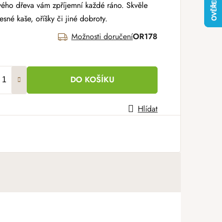
vého dřeva vám zpříjemní každé ráno. Skvěle
esné kaše, oříšky či jiné dobroty.
Možnosti doručení
OR178
DO KOŠÍKU
Hlídat