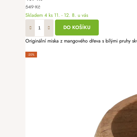
549 Kč
Skladem
4 ks
11. - 12. 8. u vás
DO KOŠÍKU
Originální miska z mangového dřeva s bílými pruhy skv
-20%