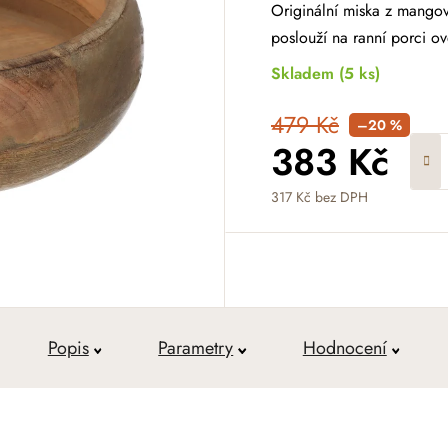
Originální miska z mango
poslouží na ranní porci ov
Skladem
(5 ks)
479 Kč
–20 %
383 Kč
317 Kč bez DPH
Měrná cena:
Popis
Parametry
Hodnocení