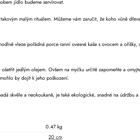
sobem jídlo budeme servírovat.
 takovým malým rituálem. Můžeme vám zaručit, že koho vůně dřeva 
dlně vleze pořádná porce ranní ovesné kaše s ovocem a oříšky, al
ošetřit jedlým olejem. Ovšem na myčku určitě zapomeňte a omyjte 
mohlo by dojít k jeho poškození.
dá skvěle a neokoukaně, je také ekologické, snadné na údržbu a 
0.47 kg
20 cm