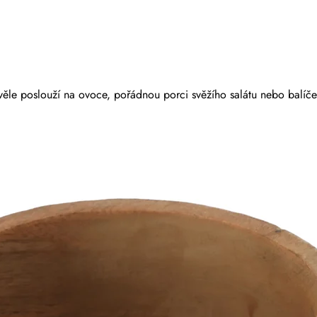
ěle poslouží na ovoce, pořádnou porci svěžího salátu nebo balíček