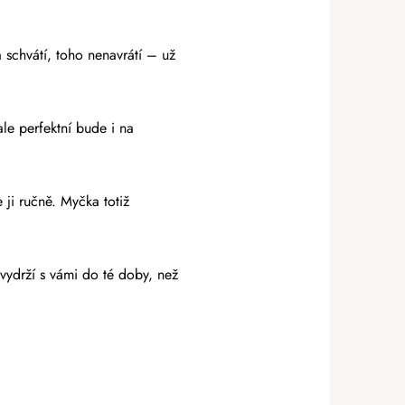
schvátí, toho nenavrátí – už
e perfektní bude i na
ji ručně. Myčka totiž
vydrží s vámi do té doby, než