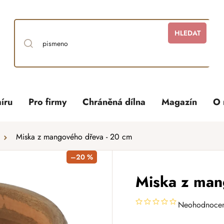
HLEDAT
íru
Pro firmy
Chráněná dílna
Magazín
O 
Miska z mangového dřeva - 20 cm
–20 %
Miska z man
Neohodnoce