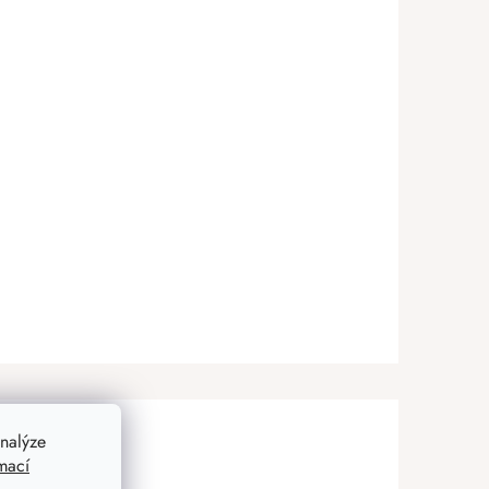
nalýze
mací