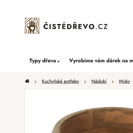
Přejít
na
obsah
Typy dřeva
Vyrobíme vám dárek na m
Domů
Kuchyňské potřeby
Nádobí
Misky