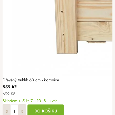
Dřevěný truhlík 60 cm - borovice
559 Kč
699 Kč
Skladem
> 5 ks
7. - 10. 8. u vás
DO KOŠÍKU