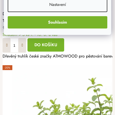
Nastavení
Dřevěný truhlík 120 cm - borovice
1 359 Kč
Souhlasím
1 699 Kč
Skladem
> 5 ks
7. - 10. 8. u vás
DO KOŠÍKU
Dřevěný truhlík české značky ATMOWOOD pro pěstování barevných 
-20%