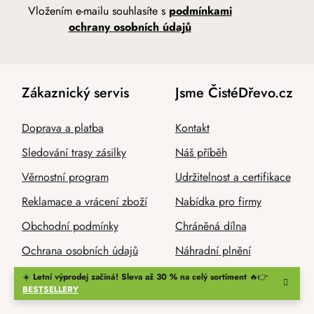
Vložením e-mailu souhlasíte s
podmínkami
ochrany osobních údajů
Zákaznický servis
Jsme ČistéDřevo.cz
Doprava a platba
Kontakt
Sledování trasy zásilky
Náš příběh
Věrnostní program
Udržitelnost a certifikace
Reklamace a vrácení zboží
Nabídka pro firmy
Obchodní podmínky
Chráněná dílna
Ochrana osobních údajů
Náhradní plnění
☀️
Letní výprodej začíná! Sleva až 30 % na celý sortiment
🔥👉
BESTSELLERY