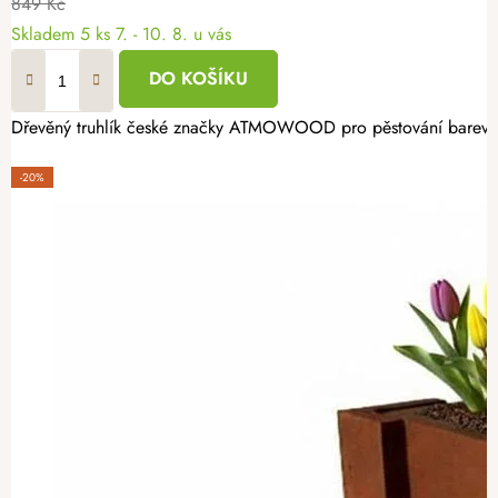
849 Kč
Skladem
5 ks
7. - 10. 8. u vás
DO KOŠÍKU
Dřevěný truhlík české značky ATMOWOOD pro pěstování barevných 
-20%