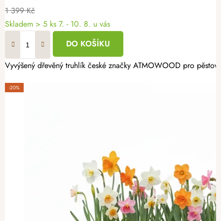
1 399 Kč
Skladem
> 5 ks
7. - 10. 8. u vás
DO KOŠÍKU
Vyvýšený dřevěný truhlík české značky ATMOWOOD pro pěstování b
-20%