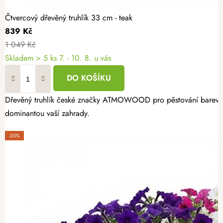
Čtvercový dřevěný truhlík 33 cm - teak
839 Kč
1 049 Kč
Skladem
> 5 ks
7. - 10. 8. u vás
DO KOŠÍKU
Dřevěný truhlík české značky ATMOWOOD pro pěstování barevných k
dominantou vaší zahrady.
-20%