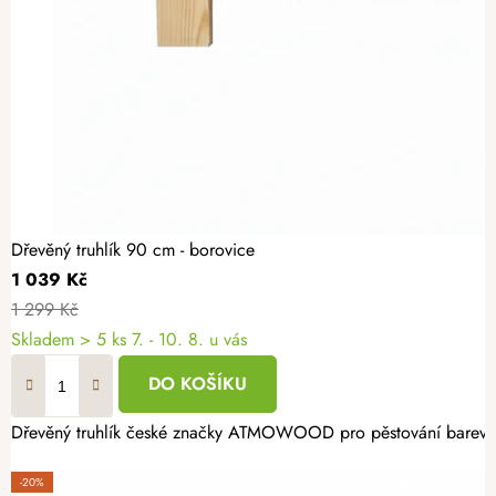
Dřevěný truhlík 90 cm - borovice
1 039 Kč
1 299 Kč
Skladem
> 5 ks
7. - 10. 8. u vás
DO KOŠÍKU
Dřevěný truhlík české značky ATMOWOOD pro pěstování barevných 
-20%