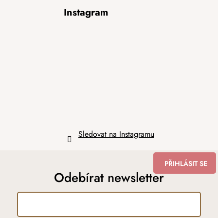
Z
Instagram
á
p
a
t
í
Sledovat na Instagramu
PŘIHLÁSIT SE
Odebírat newsletter