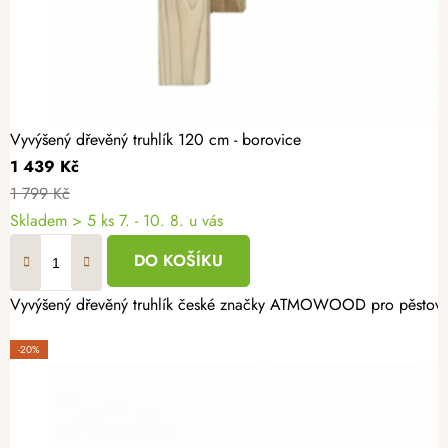
Vyvýšený dřevěný truhlík 120 cm - borovice
1 439 Kč
1 799 Kč
Skladem
> 5 ks
7. - 10. 8. u vás
DO KOŠÍKU
Vyvýšený dřevěný truhlík české značky ATMOWOOD pro pěstování b
-20%