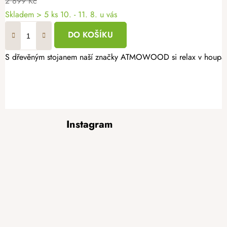
2 899 Kč
Skladem
> 5 ks
10. - 11. 8. u vás
DO KOŠÍKU
S dřevěným stojanem naší značky ATMOWOOD si relax v houpací sí
Z
Instagram
á
p
a
t
í