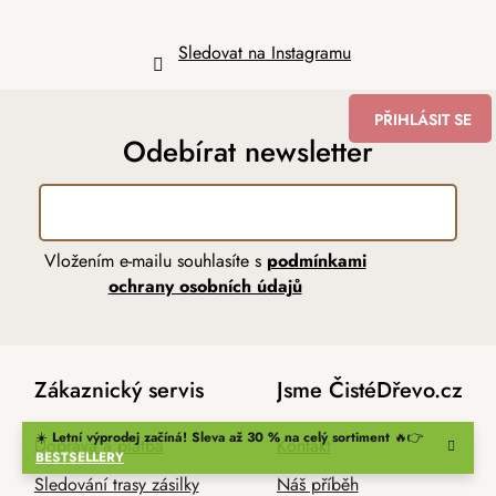
Sledovat na Instagramu
PŘIHLÁSIT SE
Odebírat newsletter
Vložením e-mailu souhlasíte s
podmínkami
ochrany osobních údajů
Zákaznický servis
Jsme ČistéDřevo.cz
☀️
Letní výprodej začíná! Sleva až 30 % na celý sortiment
🔥👉
Doprava a platba
Kontakt
BESTSELLERY
Sledování trasy zásilky
Náš příběh