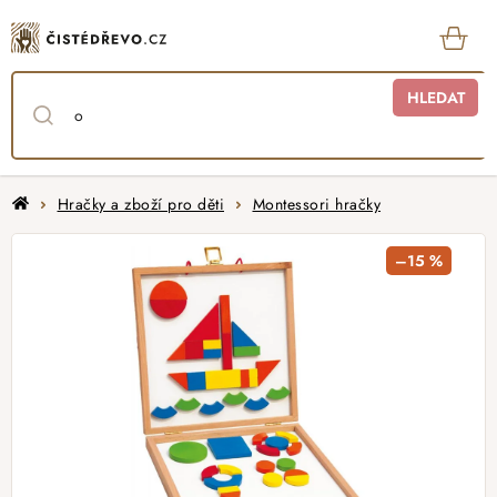
Přejít
na
obsah
KOŠ
HLEDAT
Domů
Hračky a zboží pro děti
Montessori hračky
–15 %