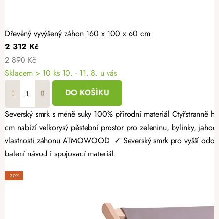
Dřevěný vyvýšený záhon 160 x 100 x 60 cm
2 312 Kč
2 890 Kč
Skladem > 10 ks
10. - 11. 8. u vás
DO KOŠÍKU
Severský smrk s méně suky 100% přírodní materiál Čtyřstranně hoblovaný masiv Dopřejte si radost z vlastní úrody a vytvořte si zahrádku přesně podle svých představ. Dřevěný vyvýšený záhon 160 × 100 × 60
cm nabízí velkorysý pěstební prostor pro zeleninu, bylinky, jahody
vlastnosti záhonu ATMOWOOD ✓ Severský smrk pro vyšší odolnost.
balení návod i spojovací materiál.
-20%