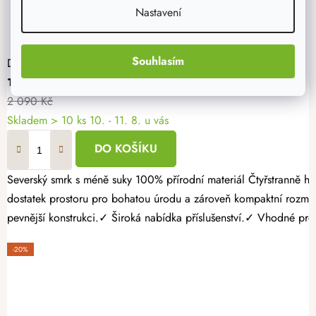
Nastavení
Souhlasím
Dřevěný vyvýšený záhon 120 x 60 x 60 cm
1 672 Kč
2 090 Kč
Skladem > 10 ks
10. - 11. 8. u vás
DO KOŠÍKU
Severský smrk s méně suky 100% přírodní materiál Čtyřstranně hoblovaný masiv Pěstujte vlastní zeleninu, bylinky nebo jahody jednoduše a s radostí. Dřevěný vyvýšený záhon 120 × 60 × 60 cm nabízí
dostatek prostoru pro bohatou úrodu a zároveň kompaktní rozmě
pevnější konstrukci.✓ Široká nabídka příslušenství.✓ Vhodné pro p
-20%