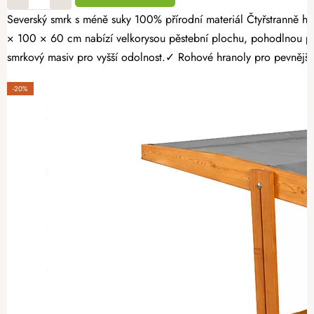
Severský smrk s méně suky 100% přírodní materiál Čtyřstranně hoblovaný masiv Proměňte svou zahradu v místo plné čerstvé zeleniny, voňavých bylinek a sladkých jahod. Opálený dřevěný vyvýšený záhon 160
× 100 × 60 cm nabízí velkorysou pěstební plochu, pohodlnou pr
smrkový masiv pro vyšší odolnost.✓ Rohové hranoly pro pevnější k
-20%