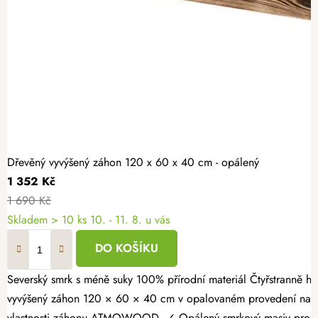
Dřevěný vyvýšený záhon 120 x 60 x 40 cm - opálený
1 352 Kč
1 690 Kč
Skladem > 10 ks
10. - 11. 8. u vás
DO KOŠÍKU
Severský smrk s méně suky 100% přírodní materiál Čtyřstranně hoblovaný masiv Vypěstujte si čerstvé bylinky, zeleninu nebo jahody v záhonu, který spojuje přírodní vzhled s dlouhou životností. Dřevěný
vyvýšený záhon 120 × 60 × 40 cm v opalovaném provedení nabízí
vlastnosti záhonu ATMOWOOD ✓ Opálený smrkový masiv pro vyšší 