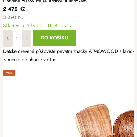
Dřevěné pískoviště se stříškou a lavičkami
2 472 Kč
3 090 Kč
Skladem
> 5 ks
10. - 11. 8. u vás
DO KOŠÍKU
Dětské dřevěné pískoviště privátní značky ATMOWOOD s lavičkami 
zaručuje dlouhou živostnost.
-20%