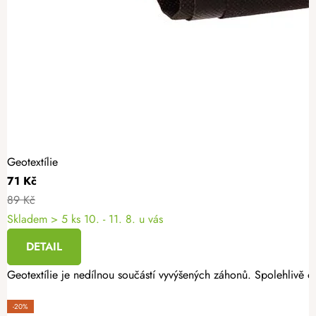
Geotextílie
71 Kč
89 Kč
Skladem
> 5 ks
10. - 11. 8. u vás
DETAIL
Geotextílie je nedílnou součástí vyvýšených záhonů. Spolehlivě oc
-20%