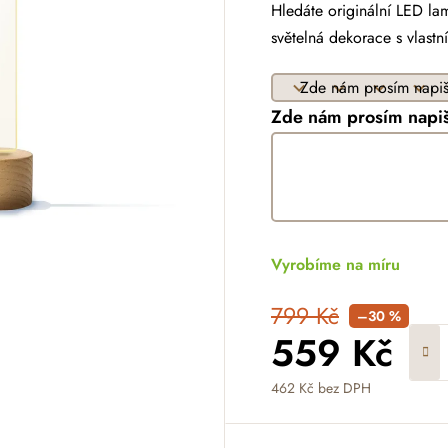
Hledáte originální LED la
světelná dekorace s vlast
Zde nám prosím napiš
Vyrobíme na míru
799 Kč
–30 %
559 Kč
462 Kč
bez DPH
Měrná cena: