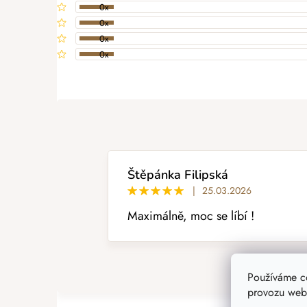
0x
0x
0x
0x
PŘIDAT HODNOCENÍ
V
ý
p
i
s
h
o
Štěpánka Filipská
d
|
25.03.2026
n
Maximálně, moc se líbí !
o
c
e
n
Používáme c
í
provozu webu