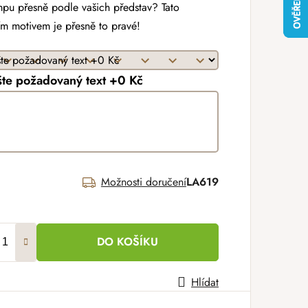
mpu přesně podle vašich představ? Tato
ním motivem je přesně to pravé!
te požadovaný text +0 Kč
Možnosti doručení
LA619
DO KOŠÍKU
Hlídat