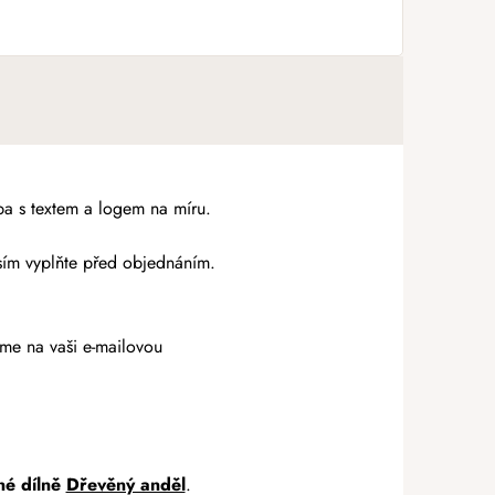
mpa s textem a logem na míru.
sím vyplňte před objednáním.
me na vaši e-mailovou
né dílně
Dřevěný anděl
.