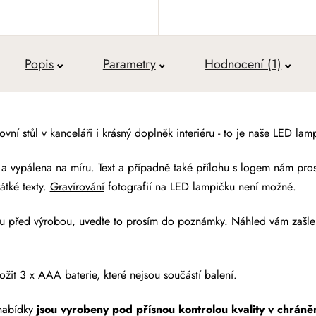
Popis
Parametry
Hodnocení (1)
vní stůl v kanceláři i krásný doplněk interiéru - to je naše LED la
 a vypálena na míru.
Text a případně také přílohu s logem nám pro
átké texty.
Gravírování
fotografií na LED lampičku není možné.
u před výrobou, uveďte to prosím do poznámky. Náhled vám zašle
žit 3 x AAA baterie, které nejsou součástí balení.
 nabídky
jsou vyrobeny pod přísnou kontrolou kvality v chráně