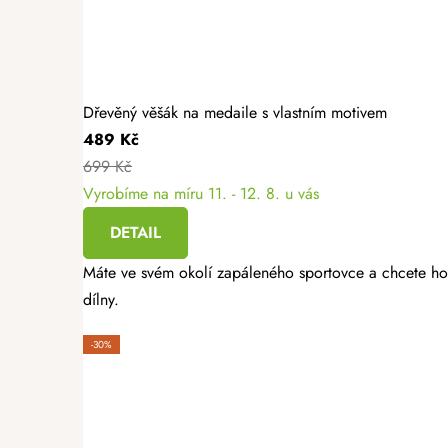
Dřevěný věšák na medaile s vlastním motivem
489 Kč
699 Kč
Vyrobíme na míru
11. - 12. 8. u vás
DETAIL
Máte ve svém okolí zapáleného sportovce a chcete ho 
dílny.
-30%