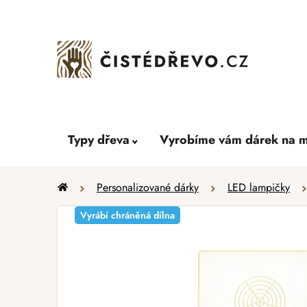
Přejít
na
obsah
Typy dřeva
Vyrobíme vám dárek na m
Domů
Personalizované dárky
LED lampičky
Vyrábí chráněná dílna