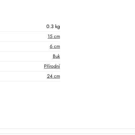
0.3 kg
15 cm
6 cm
Buk
Přírodní
24 cm