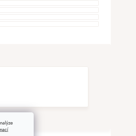
nalýze
mací