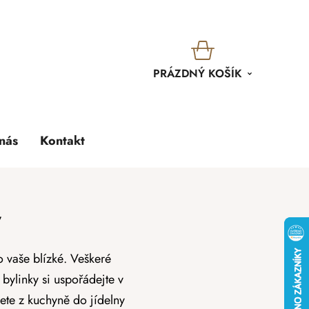
KOŠÍK
PRÁZDNÝ KOŠÍK
nás
Kontakt
y
o vaše blízké. Veškeré
é
bylinky
si uspořádejte v
sete z kuchyně do jídelny