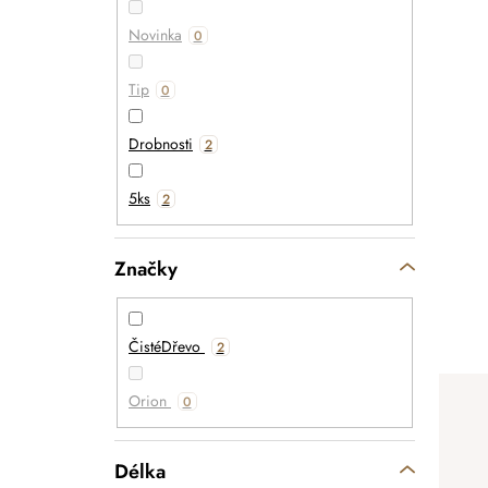
Novinka
0
Tip
0
Drobnosti
2
5ks
2
Značky
ČistéDřevo
2
Orion
0
Délka