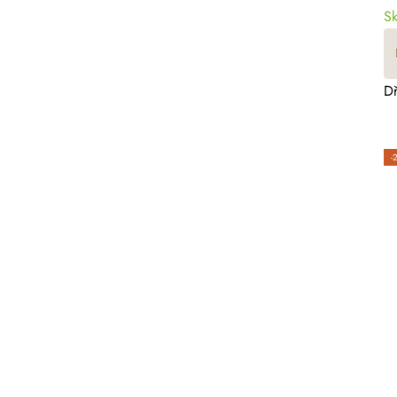
S
Dř
-