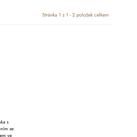
Stránka
1
z
1
-
2
položek celkem
nka s
ěním se
kem ve