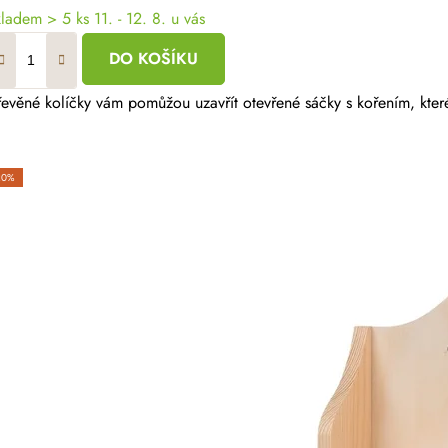
kladem
> 5 ks
11. - 12. 8. u vás
DO KOŠÍKU
evěné kolíčky vám pomůžou uzavřít otevřené sáčky s kořením, které
20%