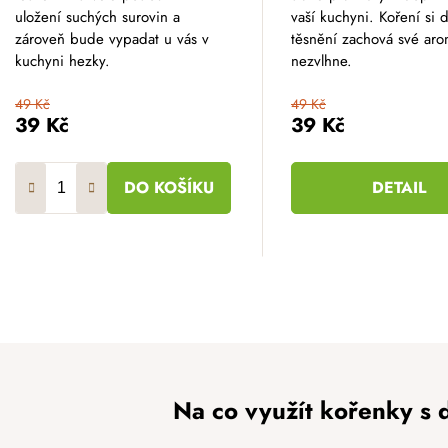
z
z
uložení suchých surovin a
vaší kuchyni. Koření si 
5
5
hvězdiček.
hvězdiček.
zároveň bude vypadat u vás v
těsnění zachová své aro
kuchyni hezky.
nezvlhne.
49 Kč
49 Kč
39 Kč
39 Kč
DO KOŠÍKU
DETAIL
O
v
l
á
d
Na co využít kořenky s
a