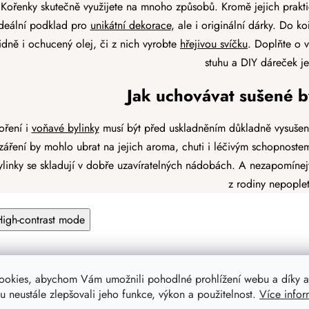
c
Kořenky skutečně využijete na mnoho způsobů. Kromě jejich praktic
í
deální podklad pro
unikátní dekorace
, ale i originální dárky. Do k
p
lidně i ochucený olej, či z nich vyrobte
hřejivou svíčku
. Doplňte o 
r
v
stuhu a DIY dáreček je
k
y
Jak uchovávat sušené b
v
ý
oření i
voňavé bylinky
musí být před uskladněním důkladně vysušené
p
záření by mohlo ubrat na jejich aroma, chuti i léčivým schopnostem
i
ylinky se skladují v dobře uzavíratelných nádobách. A nezapomínej
s
u
z rodiny nepoplet
High-contrast mode
ookies, abychom Vám umožnili pohodlné prohlížení webu a díky a
Vybrali jsme 
 neustále zlepšovali jeho funkce, výkon a použitelnost.
Více infor