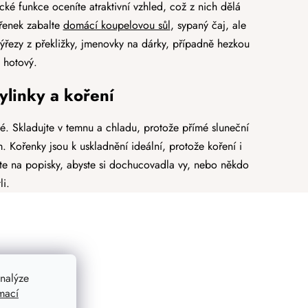
ké funkce oceníte atraktivní vzhled, což z nich dělá
ořenek zabalte
domácí koupelovou sůl
, sypaný čaj, ale
výřezy z překližky, jmenovky na dárky, případně hezkou
 hotový.
ylinky a koření
. Skladujte v temnu a chladu, protože přímé sluneční
. Kořenky jsou k uskladnění ideální, protože koření i
te na popisky, abyste si dochucovadla vy, nebo někdo
li.
nalýze
pro Vás
mací