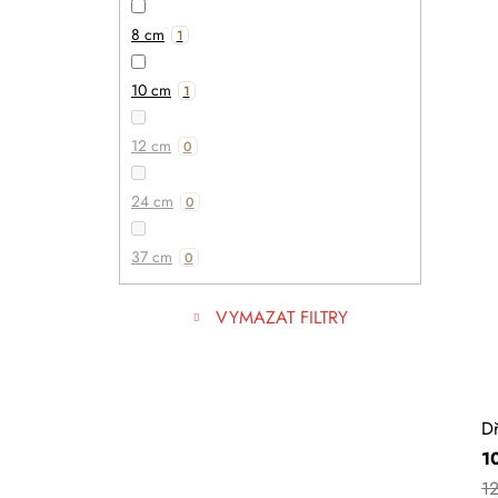
8 cm
1
10 cm
1
12 cm
0
24 cm
0
37 cm
0
VYMAZAT FILTRY
Dř
1
1