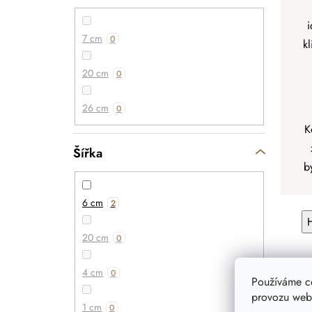
i
7 cm
0
k
20 cm
0
26 cm
0
K
Šířka
b
6 cm
2
20 cm
0
4 cm
0
Používáme c
provozu webu
1 cm
0