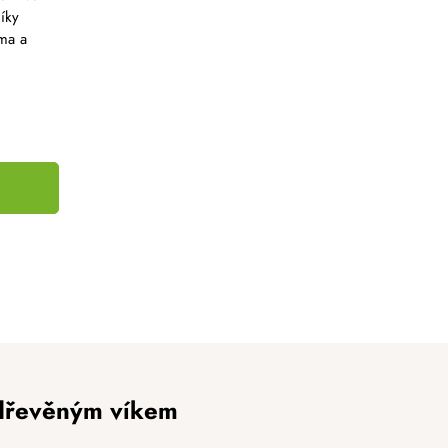
díky
ma a
 dřevěným víkem