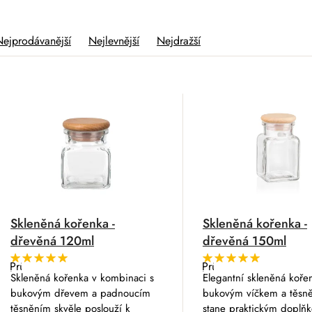
Nejprodávanější
Nejlevnější
Nejdražší
V
Skleněná kořenka -
Skleněná kořenka -
dřevěná 120ml
dřevěná 150ml
Průměrné
Průměrné
hodnocení
hodnocení
Skleněná kořenka v kombinaci s
Elegantní skleněná koře
produktu
produktu
bukovým dřevem a padnoucím
bukovým víčkem a těsn
je
je
5,0
5,0
těsněním skvěle poslouží k
stane praktickým doplň