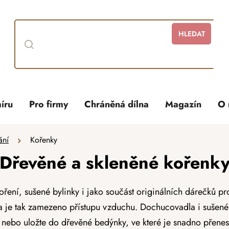
HLEDAT
íru
Pro firmy
Chráněná dílna
Magazín
O 
ání
Kořenky
Dřevěné a skleněné kořenk
ření, sušené bylinky i jako součást originálních dárečků pr
 a je tak zamezeno přístupu vzduchu. Dochucovadla i sušen
l, nebo uložte do
dřevěné bedýnky
, ve které je snadno přene