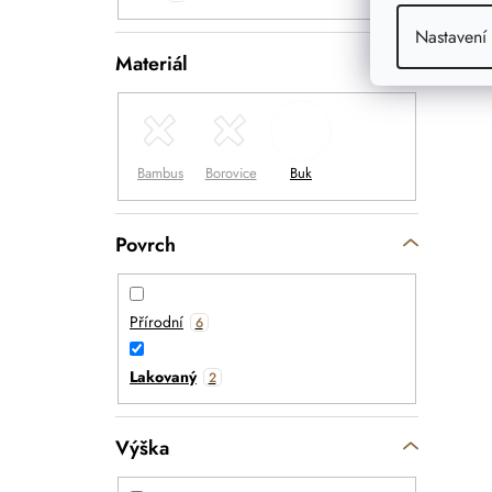
Nastavení
Materiál
-
Povrch
Přírodní
6
Lakovaný
2
Výška