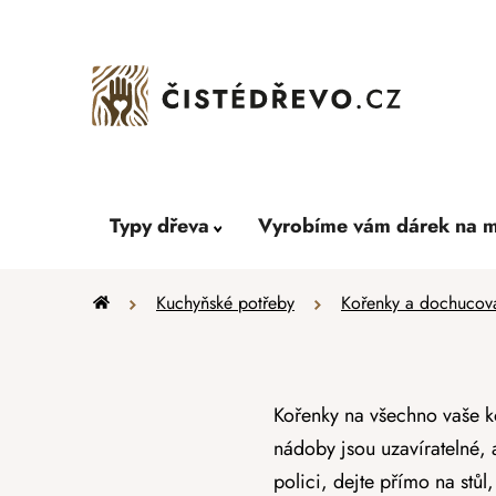
Přejít
na
obsah
Typy dřeva
Vyrobíme vám dárek na m
Domů
Kuchyňské potřeby
Kořenky a dochucov
Kořenky na všechno vaše ko
nádoby jsou uzavíratelné,
polici, dejte přímo na stů