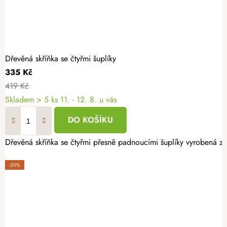
Dřevěná skříňka se čtyřmi šuplíky
335 Kč
419 Kč
Skladem
> 5 ks
11. - 12. 8. u vás
DO KOŠÍKU
Dřevěná skříňka se čtyřmi přesně padnoucími šuplíky vyrobená z l
-20%