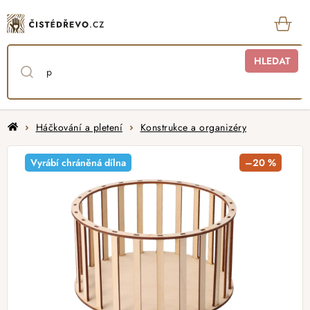
Přejít
na
obsah
KOŠ
HLEDAT
Domů
Háčkování a pletení
Konstrukce a organizéry
Vyrábí chráněná dílna
–20 %