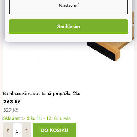
Nastavení
Souhlasím
Bambusová nastavitelná přepážka 2ks
263 Kč
329 Kč
Skladem
> 5 ks
11. - 12. 8. u vás
DO KOŠÍKU