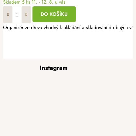
Skladem
5 ks
11. - 12. 8. u vás
DO KOŠÍKU
Organizér ze dřeva vhodný k ukládání a skladování drobných věc
Z
Instagram
á
p
a
t
í