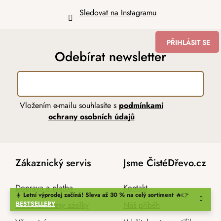
Sledovat na Instagramu
PŘIHLÁSIT SE
Odebírat newsletter
Vložením e-mailu souhlasíte s
podmínkami
ochrany osobních údajů
Zákaznický servis
Jsme ČistéDřevo.cz
Doprava a platba
Kontakt
☀️
Letní výprodej začíná! Sleva až 30 % na celý sortiment
🔥👉
Sledování trasy zásilky
Náš příběh
BESTSELLERY