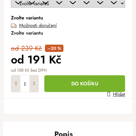
Zvolte variantu
Možnosti doručení
Zvolte variantu
od 239 Kč
–20 %
od
191 Kč
od
158 Kč
bez DPH
Měrná cena:
DO KOŠÍKU
Hlídat
Popis