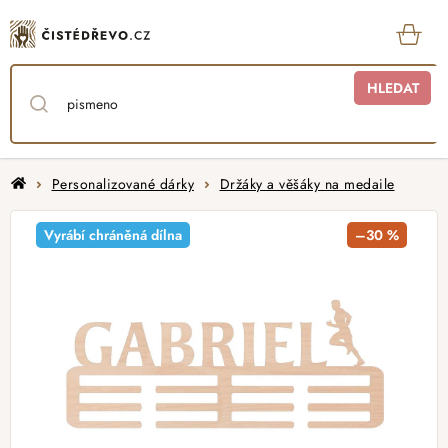
Přejít
na
obsah
KOŠ
HLEDAT
Domů
Personalizované dárky
Držáky a věšáky na medaile
Vyrábí chráněná dílna
–30 %