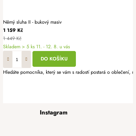
Němý sluha II - bukový masiv
1 159 Kč
1 449 Kč
Skladem
> 5 ks
11. - 12. 8. u vás
DO KOŠÍKU
Hledáte pomocníka, který se vám s radostí postará o oblečení, n
Z
Instagram
á
p
a