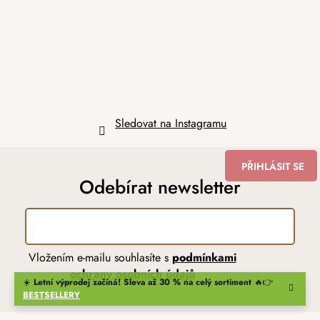
t
í
Sledovat na Instagramu
PŘIHLÁSIT SE
Odebírat newsletter
Vložením e-mailu souhlasíte s
podmínkami
ochrany osobních údajů
☀️
Letní výprodej začíná! Sleva až 30 % na celý sortiment
🔥👉
BESTSELLERY