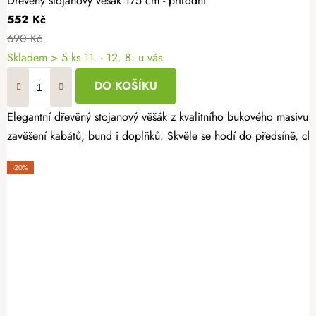
Dřevěný stojanový věšák 175 cm - přírodní
552 Kč
690 Kč
Skladem
> 5 ks
11. - 12. 8. u vás
DO KOŠÍKU
Elegantní dřevěný stojanový věšák z kvalitního bukového masivu v 
zavěšení kabátů, bund i doplňků. Skvěle se hodí do předsíně, ch
-20%