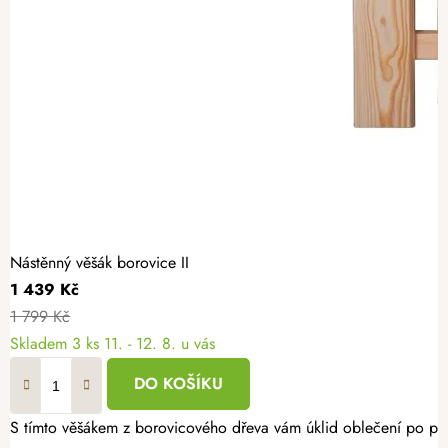
Nástěnný věšák borovice II
1 439 Kč
1 799 Kč
Skladem
3 ks
11. - 12. 8. u vás
DO KOŠÍKU
S tímto věšákem z borovicového dřeva vám úklid oblečení po pří