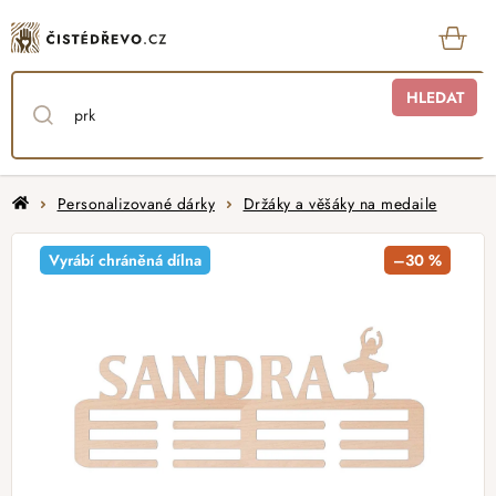
Přejít
na
obsah
KOŠ
HLEDAT
Domů
Personalizované dárky
Držáky a věšáky na medaile
Vyrábí chráněná dílna
–30 %