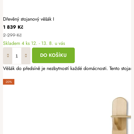
Dřevěný stojanový věšák I
1 839 Kč
2 299 Kč
Skladem
4 ks
12. - 13. 8. u vás
DO KOŠÍKU
-20%