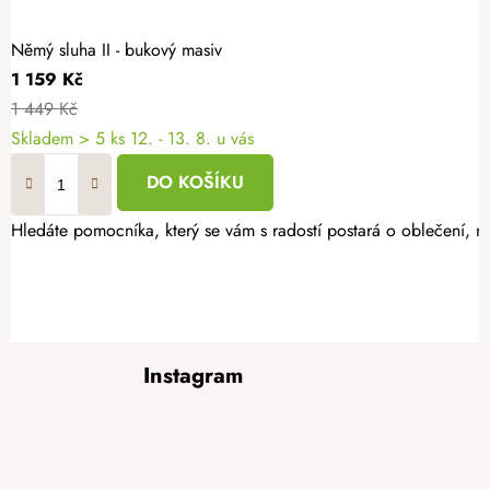
Němý sluha II - bukový masiv
1 159 Kč
1 449 Kč
Skladem
> 5 ks
12. - 13. 8. u vás
DO KOŠÍKU
Hledáte pomocníka, který se vám s radostí postará o oblečení, n
Z
Instagram
á
p
a
t