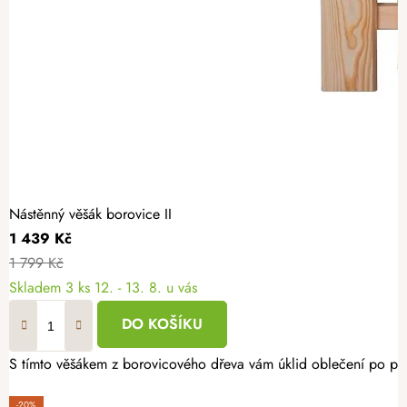
Nástěnný věšák borovice II
1 439 Kč
1 799 Kč
Skladem
3 ks
12. - 13. 8. u vás
DO KOŠÍKU
S tímto věšákem z borovicového dřeva vám úklid oblečení po pří
-20%