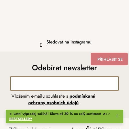
í
Sledovat na Instagramu
PŘIHLÁSIT SE
Odebírat newsletter
Vložením e-mailu souhlasíte s
podmínkami
ochrany osobních údajů
☀️
Letní výprodej začíná! Sleva až 30 % na celý sortiment
🔥👉
BESTSELLERY