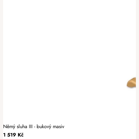
Němý sluha III - bukový masiv
1 519 Kč