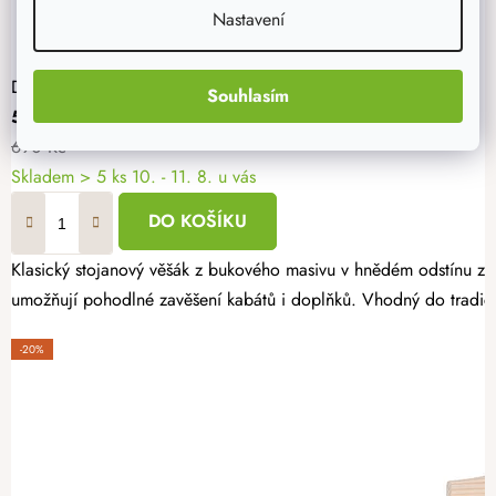
Nastavení
Dřevěný stojanový věšák 175 cm - hnědý
Souhlasím
552 Kč
690 Kč
Skladem
> 5 ks
10. - 11. 8. u vás
DO KOŠÍKU
Klasický stojanový věšák z bukového masivu v hnědém odstínu zau
umožňují pohodlné zavěšení kabátů i doplňků. Vhodný do tradičn
-20%