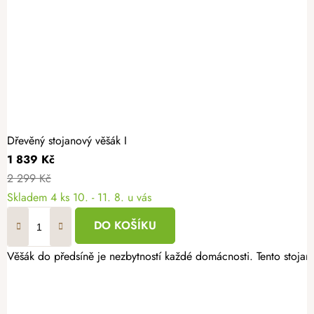
Dřevěný stojanový věšák I
1 839 Kč
2 299 Kč
Skladem
4 ks
10. - 11. 8. u vás
DO KOŠÍKU