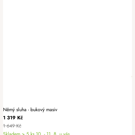
Němý sluha - bukový masiv
1 319 Kč
1 649 Kč
Skladem
> 5 ks
10. - 11. 8. u vás