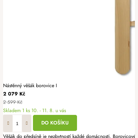
Nástěnný věšák borovice I
2 079 Kč
2 599 Kč
Skladem
1 ks
10. - 11. 8. u vás
DO KOŠÍKU
Věšák do předsíně je nezbytností každé domácnosti. Borovicové 