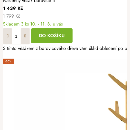
Nástěnný věšák borovice II
1 439 Kč
1 799 Kč
Skladem
3 ks
10. - 11. 8. u vás
DO KOŠÍKU
S tímto věšákem z borovicového dřeva vám úklid oblečení po pří
-20%