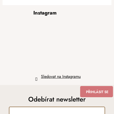
Z
Instagram
á
p
a
t
í
Sledovat na Instagramu
PŘIHLÁSIT SE
Odebírat newsletter