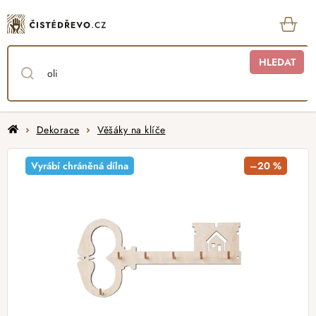
Přejít
na
obsah
KOŠ
HLEDAT
Domů
Dekorace
Věšáky na klíče
Vyrábí chráněná dílna
–20 %