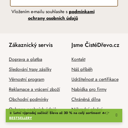
Vložením e-mailu souhlasíte s
podmínkami
ochrany osobních údajů
Zákaznický servis
Jsme ČistéDřevo.cz
Doprava a platba
Kontakt
Sledování trasy zásilky
Náš příběh
Věrnostní program
Udržitelnost a certifikace
Reklamace a vrácení zboží
Nabídka pro firmy
Obchodní podmínky
Chráněná dílna
Ochrana osobních údajů
Náhradní plnění
☀️
Letní výprodej začíná! Sleva až 30 % na celý sortiment
🔥👉
BESTSELLERY