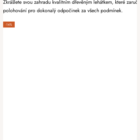
Zkrášlete svou zahradu kvalitním dřevěným lehátkem, které zaruču
polohování pro dokonalý odpočinek za všech podmínek.
-14%