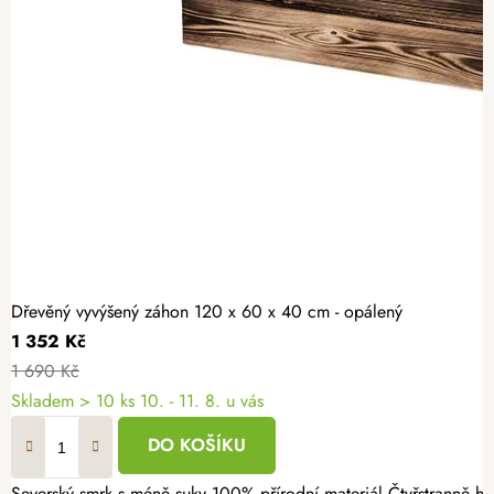
Dřevěný vyvýšený záhon 120 x 60 x 40 cm - opálený
1 352 Kč
1 690 Kč
Skladem > 10 ks
10. - 11. 8. u vás
DO KOŠÍKU
Severský smrk s méně suky 100% přírodní materiál Čtyřstranně hoblovaný masiv Vypěstujte si čerstvé bylinky, zeleninu nebo jahody v záhonu, který spojuje přírodní vzhled s dlouhou životností. Dřevěný