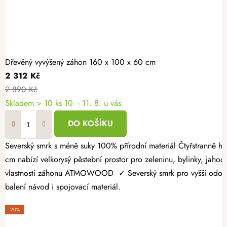
Dřevěný vyvýšený záhon 160 x 100 x 60 cm
2 312 Kč
2 890 Kč
Skladem > 10 ks
10. - 11. 8. u vás
DO KOŠÍKU
Severský smrk s méně suky 100% přírodní materiál Čtyřstranně hoblovaný masiv Dopřejte si radost z vlastní úrody a vytvořte si zahrádku přesně podle svých představ. Dřevěný vyvýšený záhon 160 × 100 × 60
cm nabízí velkorysý pěstební prostor pro zeleninu, bylinky, jahody
vlastnosti záhonu ATMOWOOD ✓ Severský smrk pro vyšší odolnost.
balení návod i spojovací materiál.
-20%