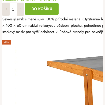
DO KOŠÍKU
Severský smrk s méně suky 100% přírodní materiál Čtyřstranně hoblovaný masiv Proměňte svou zahradu v místo plné čerstvé zeleniny, voňavých bylinek a sladkých jahod. Opálený dřevěný vyvýšený záhon 160
× 100 × 60 cm nabízí velkorysou pěstební plochu, pohodlnou pr
smrkový masiv pro vyšší odolnost.✓ Rohové hranoly pro pevnější k
-20%