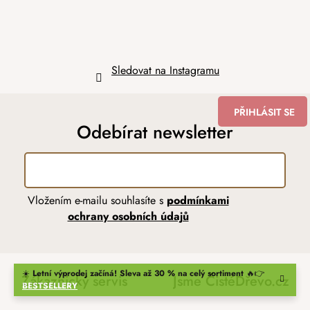
Sledovat na Instagramu
PŘIHLÁSIT SE
Odebírat newsletter
Vložením e-mailu souhlasíte s
podmínkami
ochrany osobních údajů
☀️
Letní výprodej začíná! Sleva až 30 % na celý sortiment
🔥👉
Zákaznický servis
Jsme ČistéDřevo.cz
BESTSELLERY