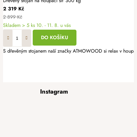
Dřevěný stojan na houpací síť 300 kg
2 319 Kč
2 899 Kč
Skladem
> 5 ks
10. - 11. 8. u vás
DO KOŠÍKU
S dřevěným stojanem naší značky ATMOWOOD si relax v houpací sí
Z
Instagram
á
p
a
t
í