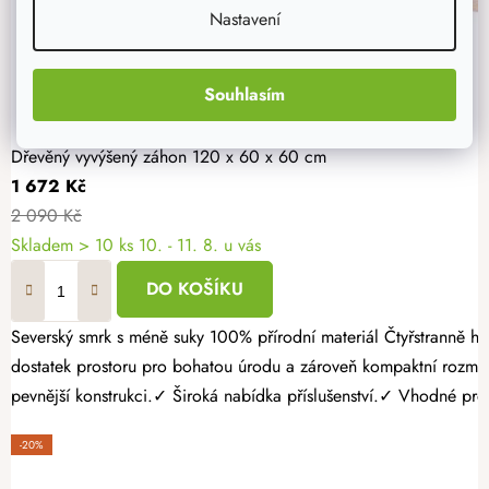
Nastavení
Souhlasím
Dřevěný vyvýšený záhon 120 x 60 x 60 cm
1 672 Kč
2 090 Kč
Skladem > 10 ks
10. - 11. 8. u vás
DO KOŠÍKU
Severský smrk s méně suky 100% přírodní materiál Čtyřstranně hoblovaný masiv Pěstujte vlastní zeleninu, bylinky nebo jahody jednoduše a s radostí. Dřevěný vyvýšený záhon 120 × 60 × 60 cm nabízí
dostatek prostoru pro bohatou úrodu a zároveň kompaktní rozmě
pevnější konstrukci.✓ Široká nabídka příslušenství.✓ Vhodné pro p
-20%