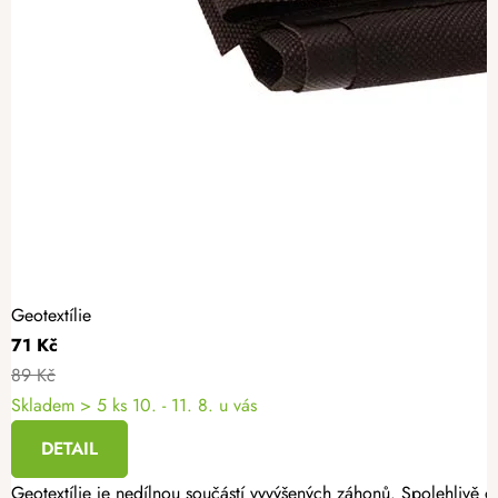
Geotextílie
71 Kč
89 Kč
Skladem
> 5 ks
10. - 11. 8. u vás
DETAIL
Geotextílie je nedílnou součástí vyvýšených záhonů. Spolehlivě oc