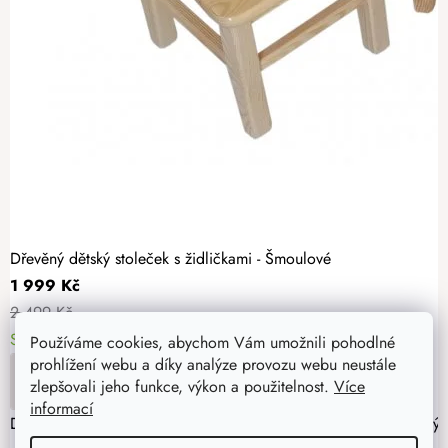
Dřevěný dětský stoleček s židličkami - Šmoulové
1 999 Kč
2 499 Kč
Skladem
> 5 ks
11. - 12. 8. u vás
Používáme cookies, abychom Vám umožnili pohodlné
prohlížení webu a díky analýze provozu webu neustále
DO KOŠÍKU
zlepšovali jeho funkce, výkon a použitelnost.
Více
informací
Dřevěnou sadu stolečku a dvou židliček s oblíbeným pohádkovým 