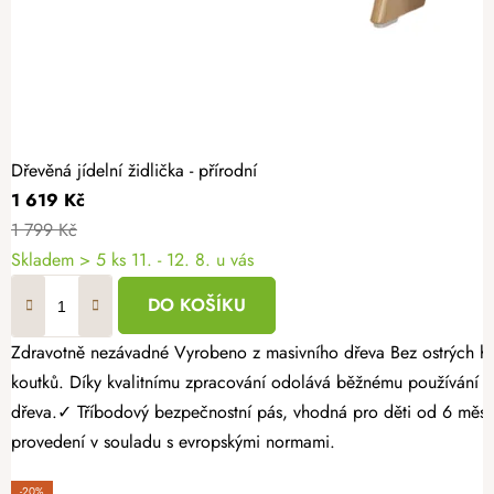
Dřevěná jídelní židlička - přírodní
1 619 Kč
1 799 Kč
Skladem
> 5 ks
11. - 12. 8. u vás
DO KOŠÍKU
Zdravotně nezávadné Vyrobeno z masivního dřeva Bez ostrých hran a třísek Dřevěná jídelní židlička značky AtmoWood usnadní každodenní stolování doma i v prostředí restaurací, kaváren nebo dětských
koutků. Díky kvalitnímu zpracování odolává běžnému používání a
dřeva.✓ Tříbodový bezpečnostní pás, vhodná pro děti od 6 měsí
provedení v souladu s evropskými normami.
-20%