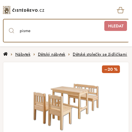
Přejít
na
obsah
KOŠ
HLEDAT
Domů
Nábytek
Dětský nábytek
Dětské stolečky se židličkami
–20 %