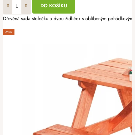
DO KOŠÍKU
Dřevěná sada stolečku a dvou židliček s oblíbeným pohádkovým m
-20%