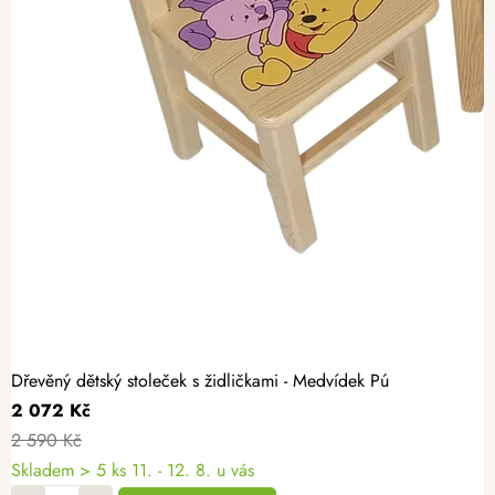
Dřevěný dětský stoleček s židličkami - Medvídek Pú
2 072 Kč
2 590 Kč
Skladem
> 5 ks
11. - 12. 8. u vás