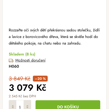
Rozzařte oči svých dětí překrásnou sadou stolečku, židlí
a lavice z borovicového dřeva, která se skvěle hodí do
dětského pokoje, na chatu nebo na zahradu.
Skladem
(8 ks)
Možnosti doručení
H060
3 849 Kč
–20 %
3 079 Kč
2 545 Kč bez DPH
Měrná cena:
DO KOŠÍKU