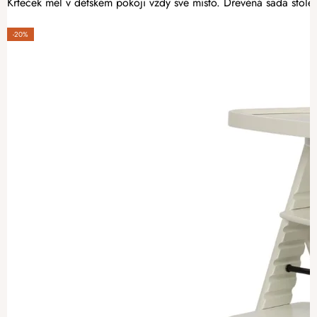
Krteček měl v dětském pokoji vždy své místo. Dřevěná sada stole
-20%