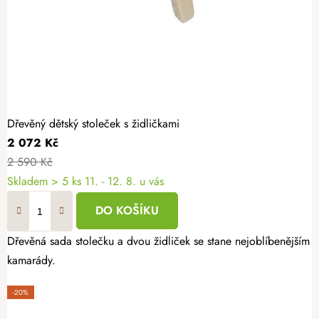
Dřevěný dětský stoleček s židličkami
2 072 Kč
2 590 Kč
Skladem
> 5 ks
11. - 12. 8. u vás
DO KOŠÍKU
Dřevěná sada stolečku a dvou židliček se stane nejoblíbenějším k
kamarády.
-20%