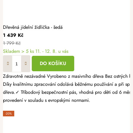
Dřevěná jídelní židlička - šedá
1 439 Kč
1 799 Kč
Skladem
> 5 ks
11. - 12. 8. u vás
DO KOŠÍKU
Zdravotně nezávadné Vyrobeno z masivního dřeva Bez ostrých hran a třísek Šedá jídelní židlička značky AtmoWood usnadní každodenní stolování doma i v prostředí restaurací, kaváren nebo dětských koutků.
Díky kvalitnímu zpracování odolává běžnému používání a při spr
dřeva.✓ Tříbodový bezpečnostní pás, vhodná pro děti od 6 měsí
provedení v souladu s evropskými normami.
-20%