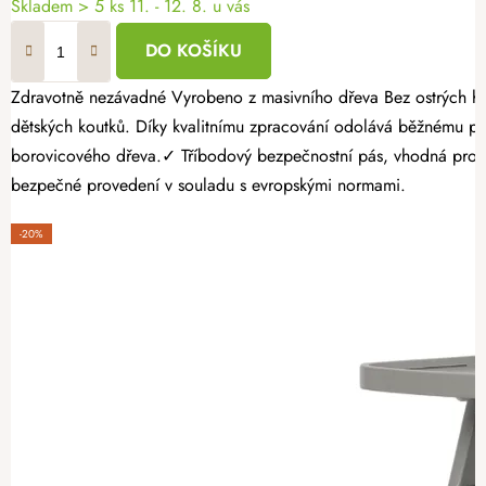
Skladem
> 5 ks
11. - 12. 8. u vás
DO KOŠÍKU
Zdravotně nezávadné Vyrobeno z masivního dřeva Bez ostrých hran a třísek Bílá jídelní židlička značky AtmoWood z masivního dřeva usnadní každodenní stolování doma i v prostředí restaurací, kaváren nebo
dětských koutků. Díky kvalitnímu zpracování odolává běžnému po
borovicového dřeva.✓ Tříbodový bezpečnostní pás, vhodná pro d
bezpečné provedení v souladu s evropskými normami.
-20%