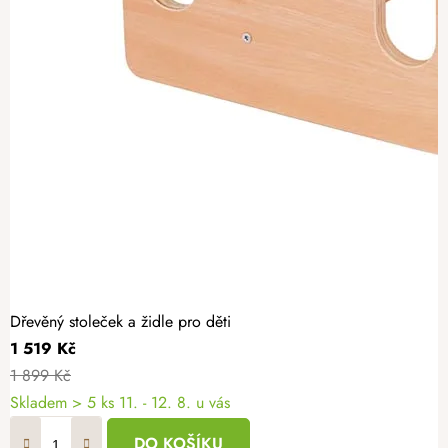
Dřevěný stoleček a židle pro děti
1 519 Kč
1 899 Kč
Skladem
> 5 ks
11. - 12. 8. u vás
DO KOŠÍKU