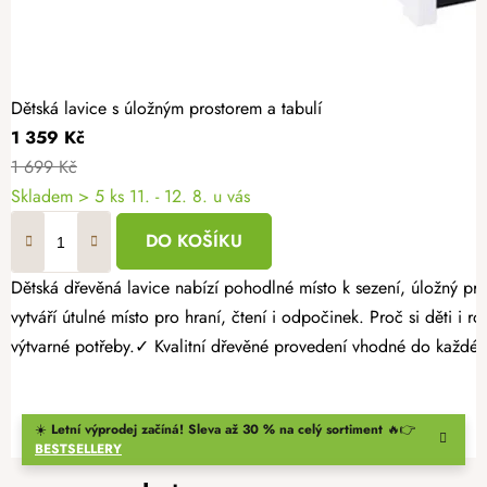
Dětská lavice s úložným prostorem a tabulí
1 359 Kč
1 699 Kč
Skladem
> 5 ks
11. - 12. 8. u vás
DO KOŠÍKU
Dětská dřevěná lavice nabízí pohodlné místo k sezení, úložný pro
vytváří útulné místo pro hraní, čtení i odpočinek. Proč si děti i r
výtvarné potřeby.✓ Kvalitní dřevěné provedení vhodné do každé
☀️
Letní výprodej začíná! Sleva až 30 % na celý sortiment
🔥👉
BESTSELLERY
Z