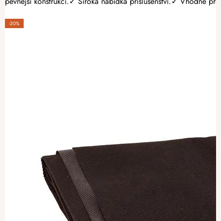
pevnější konstrukci.✓ Široká nabídka příslušenství.✓ Vhodné pro p
-20%