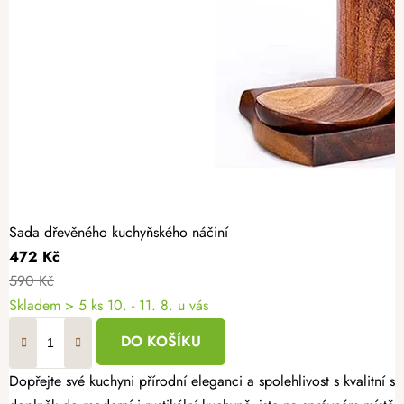
Sada dřevěného kuchyňského náčiní
472 Kč
590 Kč
Skladem
> 5 ks
10. - 11. 8. u vás
DO KOŠÍKU
Dopřejte své kuchyni přírodní eleganci a spolehlivost s kvalitní