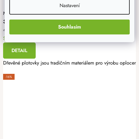
Nastavení
Modřínová plotovka rovná 90 x 18 mm
36 Kč
Souhlasím
42 Kč
Skladem
DETAIL
Dřevěné plotovky jsou tradičním materiálem pro výrobu oplocení. 
-16%