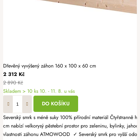
Dřevěný vyvýšený záhon 160 x 100 x 60 cm
2 312 Kč
2 890 Kč
Skladem > 10 ks
10. - 11. 8. u vás
DO KOŠÍKU
Severský smrk s méně suky 100% přírodní materiál Čtyřstranně hoblovaný masiv Dopřejte si radost z vlastní úrody a vytvořte si zahrádku přesně podle svých představ. Dřevěný vyvýšený záhon 160 × 100 × 60
cm nabízí velkorysý pěstební prostor pro zeleninu, bylinky, jahody
vlastnosti záhonu ATMOWOOD ✓ Severský smrk pro vyšší odolnost.