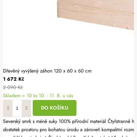
Dřevěný vyvýšený záhon 120 x 60 x 60 cm
1 672 Kč
2 090 Kč
Skladem > 10 ks
10. - 11. 8. u vás
DO KOŠÍKU
Severský smrk s méně suky 100% přírodní materiál Čtyřstranně hoblovaný masiv Pěstujte vlastní zeleninu, bylinky nebo jahody jednoduše a s radostí. Dřevěný vyvýšený záhon 120 × 60 × 60 cm nabízí
dostatek prostoru pro bohatou úrodu a zároveň kompaktní rozmě