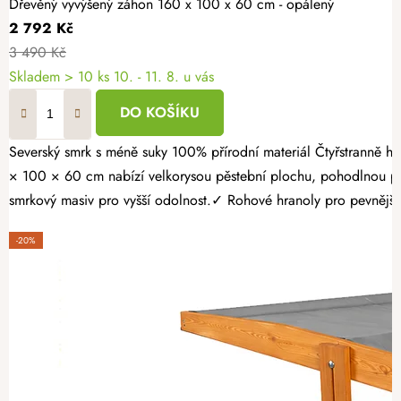
Dřevěný vyvýšený záhon 160 x 100 x 60 cm - opálený
2 792 Kč
3 490 Kč
Skladem > 10 ks
10. - 11. 8. u vás
DO KOŠÍKU
Severský smrk s méně suky 100% přírodní materiál Čtyřstranně hoblovaný masiv Proměňte svou zahradu v místo plné čerstvé zeleniny, voňavých bylinek a sladkých jahod. Opálený dřevěný vyvýšený záhon 160
× 100 × 60 cm nabízí velkorysou pěstební plochu, pohodlnou pr
smrkový masiv pro vyšší odolnost.✓ Rohové hranoly pro pevnější k
-20%