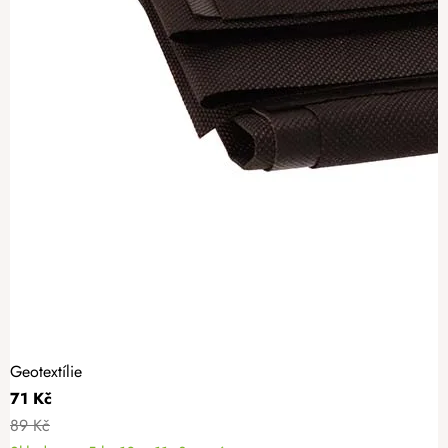
Geotextílie
71 Kč
89 Kč