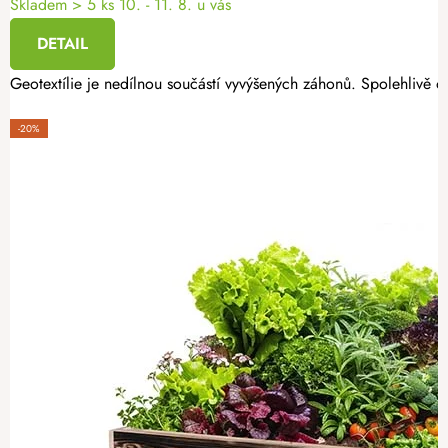
Skladem
> 5 ks
10. - 11. 8. u vás
DETAIL
Geotextílie je nedílnou součástí vyvýšených záhonů. Spolehlivě oc
-20%