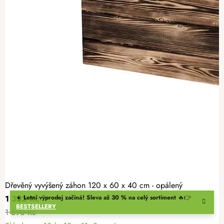
Dřevěný vyvýšený záhon 120 x 60 x 40 cm - opálený
1 352 Kč
☀️
Letní výprodej začíná! Sleva až 30 % na celý sortiment
🔥👉
BESTSELLERY
1 690 Kč