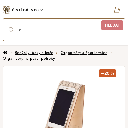
Přejít
na
obsah
KOŠ
HLEDAT
Domů
Bedýnky, boxy a koše
Organizéry a šperkovnice
Organizéry na psací potřeby
–20 %