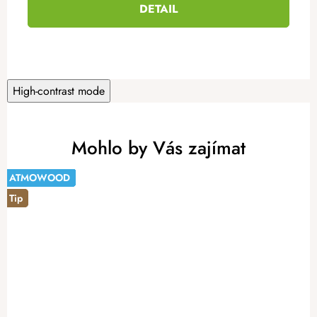
DETAIL
High-contrast mode
Mohlo by Vás zajímat
ATMOWOOD
ATMOWOOD
Tip
ATMOWOOD
ATMOWOOD
ATMOWOOD
ATMOWOOD
ATMOWOOD
ATMOWOOD
ATMOWOOD
-14%
Tip
Tip