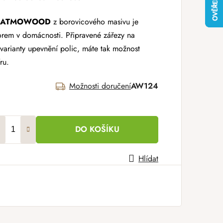
ál ATMOWOOD
z borovicového masivu je
rem v domácnosti. Připravené zářezy na
 varianty upevnění polic, máte tak možnost
ru.
Možnosti doručení
AW124
DO KOŠÍKU
Hlídat