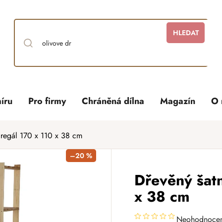
HLEDAT
íru
Pro firmy
Chráněná dílna
Magazín
O 
 regál 170 x 110 x 38 cm
–20 %
Dřevěný šatn
x 38 cm
Neohodnoce