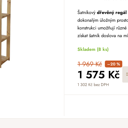
Šatníkový
dřevěný reg
dokonalým úložným prosto
konstrukci umožňují různé
získat šatník doslova na mí
Skladem
(8 ks)
1 969 Kč
–20 %
1 575 Kč
1 302 Kč bez DPH
Měrná cena: