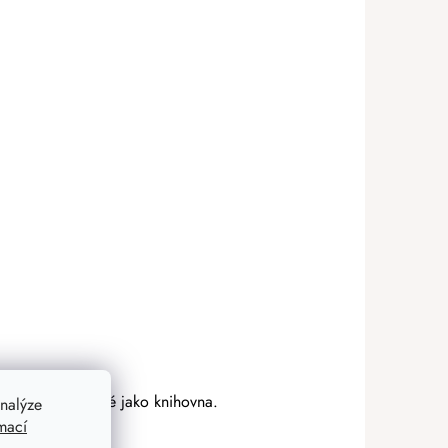
ěle poslouží také jako knihovna.
nalýze
mací