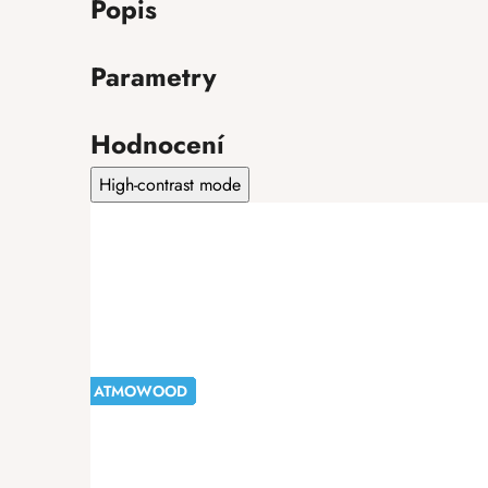
Popis
Parametry
Hodnocení
High-contrast mode
ATMOWOOD
ATMOWOOD
ATMOWOOD
ATMOWOOD
ATMOWOOD
ATMOWOOD
ATMOWOOD
ATMOWOOD
-20%