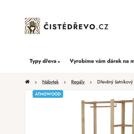
Přejít
na
obsah
Typy dřeva
Vyrobíme vám dárek na m
Domů
Nábytek
Regály
Dřevěný šatníkový
ATMOWOOD