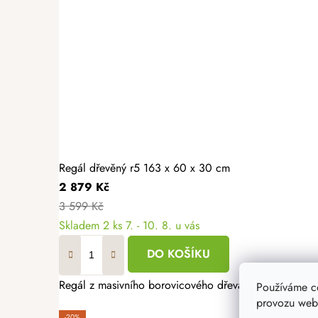
Regál dřevěný r5 163 x 60 x 30 cm
2 879 Kč
3 599 Kč
Skladem
2 ks
7. - 10. 8. u vás
DO KOŠÍKU
Regál z masivního borovicového dřeva je se svými rozm
Používáme c
provozu webu
-20%