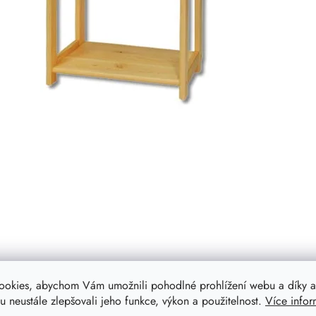
ěry 163 x 60 x 30 cm ideální pro uschování věcí v garáži, ale skv
ookies, abychom Vám umožnili pohodlné prohlížení webu a díky a
 neustále zlepšovali jeho funkce, výkon a použitelnost.
Více infor