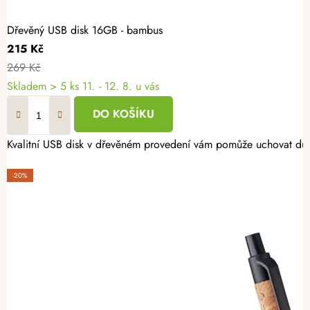
Dřevěný USB disk 16GB - bambus
215 Kč
269 Kč
Skladem
> 5 ks
11. - 12. 8. u vás
DO KOŠÍKU
Kvalitní USB disk v dřevěném provedení vám pomůže uchovat důleži
-20%