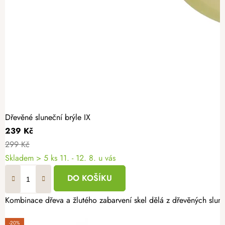
Dřevěné sluneční brýle IX
239 Kč
299 Kč
Skladem
> 5 ks
11. - 12. 8. u vás
DO KOŠÍKU
Kombinace dřeva a žlutého zabarvení skel dělá z dřevěných sluneční
-20%