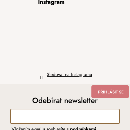
Instagram
á
p
a
t
í
Sledovat na Instagramu
PŘIHLÁSIT SE
Odebírat newsletter
Vložením e-mailu souhlasíte s
podmínkami