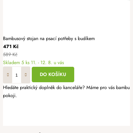
Bambusový stojan na psací potřeby s budíkem
471 Kč
589 Kč
Skladem
5 ks
11. - 12. 8. u vás
DO KOŠÍKU
Hledáte praktický doplněk do kanceláře? Máme pro vás bambusov
pokoji.
Z