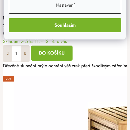
Nastavení
Dřevěné sluneční brýle VIII
Souhlasím
239 Kč
299 Kč
Skladem
> 5 ks
11. - 12. 8. u vás
DO KOŠÍKU
Dřevěné sluneční brýle ochrání váš zrak před škodlivým zářením. 
-20%