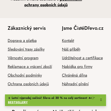
ochrany osobních údajů
Zákaznický servis
Jsme ČistéDřevo.cz
Doprava a platba
Kontakt
Sledování trasy zásilky
Náš příběh
Věrnostní program
Udržitelnost a certifikace
Reklamace a vrácení zboží
Nabídka pro firmy
Obchodní podmínky
Chráněná dílna
Ochrana osobních údajů
Náhradní plnění
☀️
Letní výprodej začíná! Sleva až 30 % na celý sortiment
🔥👉
BESTSELLERY