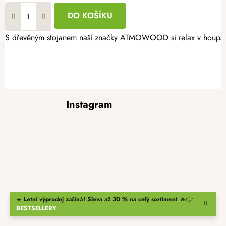
DO KOŠÍKU
S dřevěným stojanem naší značky ATMOWOOD si relax v houpací sí
Z
Instagram
á
p
a
t
í
☀️
Letní výprodej začíná! Sleva až 30 % na celý sortiment
🔥👉
BESTSELLERY