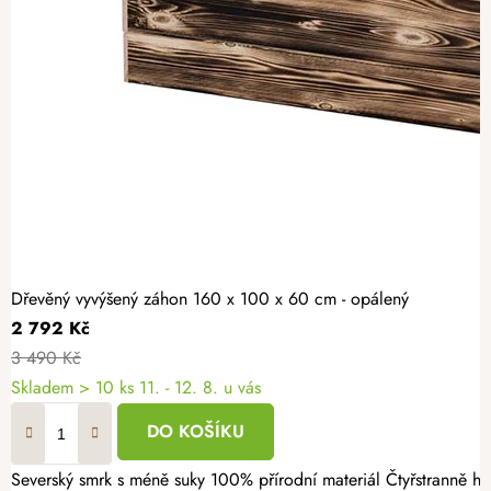
Dřevěný vyvýšený záhon 160 x 100 x 60 cm - opálený
2 792 Kč
3 490 Kč
Skladem > 10 ks
11. - 12. 8. u vás
DO KOŠÍKU
Severský smrk s méně suky 100% přírodní materiál Čtyřstranně hoblovaný masiv Proměňte svou zahradu v místo plné čerstvé zeleniny, voňavých bylinek a sladkých jahod. Opálený dřevěný vyvýšený záhon 160