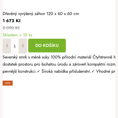
Dřevěný vyvýšený záhon 120 x 60 x 60 cm
1 672 Kč
2 090 Kč
Skladem > 10 ks
DO KOŠÍKU
Severský smrk s méně suky 100% přírodní materiál Čtyřstranně hoblovaný masiv Pěstujte vlastní zeleninu, bylinky nebo jahody jednoduše a s radostí. Dřevěný vyvýšený záhon 120 × 60 × 60 cm nabízí
dostatek prostoru pro bohatou úrodu a zároveň kompaktní rozmě
pevnější konstrukci.✓ Široká nabídka příslušenství.✓ Vhodné pro p
-20%