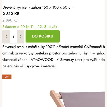
Dřevěný vyvýšený záhon 160 x 100 x 60 cm
2 312 Kč
2 890 Kč
Skladem > 10 ks
11. - 12. 8. u vás
DO KOŠÍKU
Severský smrk s méně suky 100% přírodní materiál Čtyřstranně hoblovaný masiv Dopřejte si radost z vlastní úrody a vytvořte si zahrádku přesně podle svých představ. Dřevěný vyvýšený záhon 160 × 100 × 60
cm nabízí velkorysý pěstební prostor pro zeleninu, bylinky, jahody
vlastnosti záhonu ATMOWOOD ✓ Severský smrk pro vyšší odolnost.
balení návod i spojovací materiál.
-20%