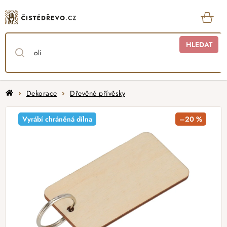
Přejít
na
obsah
KOŠ
HLEDAT
Domů
Dekorace
Dřevěné přívěsky
Vyrábí chráněná dílna
–20 %