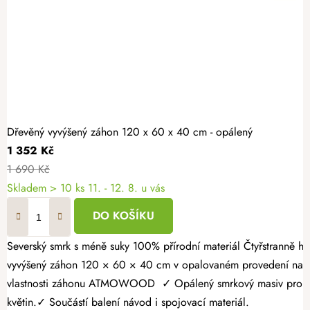
Dřevěný vyvýšený záhon 120 x 60 x 40 cm - opálený
1 352 Kč
1 690 Kč
Skladem > 10 ks
11. - 12. 8. u vás
DO KOŠÍKU
Severský smrk s méně suky 100% přírodní materiál Čtyřstranně hoblovaný masiv Vypěstujte si čerstvé bylinky, zeleninu nebo jahody v záhonu, který spojuje přírodní vzhled s dlouhou životností. Dřevěný
vyvýšený záhon 120 × 60 × 40 cm v opalovaném provedení nabízí
vlastnosti záhonu ATMOWOOD ✓ Opálený smrkový masiv pro vyšší 
květin.✓ Součástí balení návod i spojovací materiál.