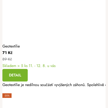
Geotextílie
71 Kč
89 Kč
Skladem
> 5 ks
11. - 12. 8. u vás
DETAIL
Geotextílie je nedílnou součástí vyvýšených záhonů. Spolehlivě oc
-20%