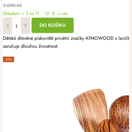
3 090 Kč
Skladem
> 5 ks
11. - 12. 8. u vás
DO KOŠÍKU
Dětské dřevěné pískoviště privátní značky ATMOWOOD s lavičkami 
zaručuje dlouhou živostnost.
-20%